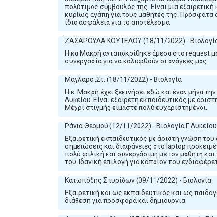
πολύτιμος σύμβουλός της. Είναι μια εξαιρετική 
κυρίως αγάπη για τους μαθητές της. Πρόσφατα α
ίδια ασφάλεια για το αποτέλεσμα.
ΖΑΧΑΡΟΥΛΑ ΚΟΥΤΕΛΟΥ (18/11/2022) - Βιολογία
Η κα Μακρή ανταποκρίθηκε άμεσα στο request μα
συνεργασία για να καλυφθούν οι ανάγκες μας.
Μαγλαρα ,Στ. (18/11/2022) - Βιολογία
Η κ. Μακρή έχει ξεκινήσει εδώ και έναν μήνα τη
Λυκείου. Είναι εξαίρετη εκπαιδευτικός με άριστ
Μέχρι στιγμής είμαστε πολύ ευχαριστημένοι.
Ράνια Θερμού (12/11/2022) - Βιολογία Γ Λυκείου
Εξαιρετική εκπαιδευτικός με άριστη γνώση του 
σημειώσεις και διαφάνειες στο laptop προκειμέν
πολύ φιλική και συνεργάσιμη με τον μαθητή και 
του. Ιδανική επιλογή για κάποιον που ενδιαφέρε
Κατωπόδης Σπυρίδων (09/11/2022) - Βιολογία
Εξαιρετική και ως εκπαιδευτικός και ως παιδα
διάθεση για προσφορά και δημιουργία.