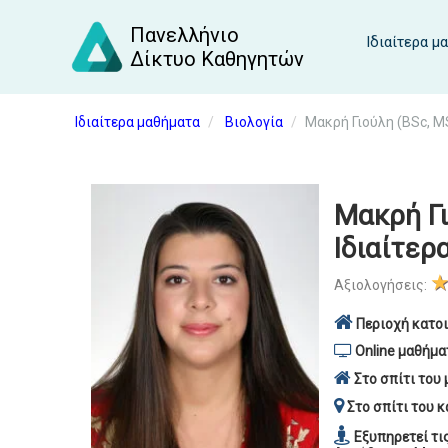
Πανελλήνιο
Ιδιαίτερα μ
Δίκτυο Καθηγητών
Ιδιαίτερα μαθήματα
Βιολογία
Μακρή Γιούλη (BSc, M
Μακρή Γι
Ιδιαίτερ
Αξιολογήσεις:
Περιοχή κατοι
Online μαθήμα
Στο σπίτι του 
Στο σπίτι του κ
Εξυπηρετεί τι