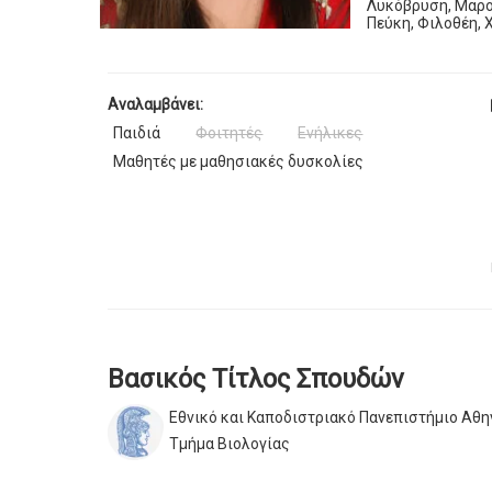
Λυκόβρυση, Μαρο
Πεύκη, Φιλοθέη, 
Αναλαμβάνει:
Παιδιά
Φοιτητές
Ενήλικες
Μαθητές με μαθησιακές δυσκολίες
Βασικός Τίτλος Σπουδών
Εθνικό και Καποδιστριακό Πανεπιστήμιο Αθ
Τμήμα Βιολογίας