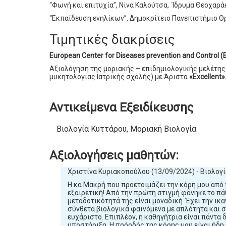
“Φωνή και επιτυχία”, Νίνα Καλούτσα, Ίδρυμα Θεοχαρά
“Εκπαίδευση ενηλίκων”, Δημοκρίτειο Πανεπιστήμιο 
Τιμητικές διακρίσεις
European Center for Diseases prevention and Control 
Αξιολόγηση της μοριακής – επιδημιολογικής μελέτη
μυκητολογίας Ιατρικής σχολής) με Άριστα
«Excellent»
Αντικείμενα Εξειδίκευσης
Βιολογία Κυττάρου, Μοριακή Βιολογία
Αξιολογήσεις μαθητών:
Χριστίνα Κυριακοπούλου (13/09/2024) - Βιολογί
Η κα Μακρή που προετοιμάζει την κόρη μου από 
εξαιρετική! Από την πρώτη στιγμή φάνηκε το πά
μεταδοτικότητά της είναι μοναδική. Έχει την ικα
σύνθετα βιολογικά φαινόμενα με απλότητα και σ
ευχάριστο. Επιπλέον, η καθηγήτρια είναι πάντα 
υποστήριξη. Η πρόοδός της κόρης μου είναι ήδη