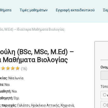
αθήματα
Τιμές μαθημάτων
Εγγραφή εκπαιδευτικού
Σε
Sc, M.Ed) – Ιδιαίτερα Μαθήματα Βιολογίας
ούλη (BSc, MSc, M.Ed) –
α Μαθήματα Βιολογίας
★★★★★
Ονο
(16)
κίας:
Νέα Ιωνία
τα:
Ναι
Τύπο
μαθητή:
Ναι
αθηγητή:
Όχι
ς περιοχές:
Γαλάτσι, Ηράκλειο Αττικής, Κηφισιά,