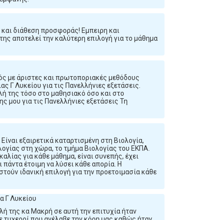
ο και διάθεση προσφοράς! Εμπειρη και
της αποτελεί την καλύτερη επιλογή για το μάθημα
κός με άριστες και πρωτοποριακές μεθόδους
ς Γ Λυκείου για τις Πανελλήνιες εξετάσεις.
λή της τόσο στο μαθησιακό όσο και στο
ς μου για τις Πανελλήνιες εξετάσεις Τη
 Είναι εξαιρετικά καταρτισμένη στη Βιολογία,
ογίας στη χώρα, το τμήμα Βιολογίας του ΕΚΠΑ.
αλίας για κάθε μάθημα, είναι συνεπής, έχει
ι πάντα έτοιμη να λύσει κάθε απορία. Η
στούν ιδανική επιλογή για την προετοιμασία κάθε
α Γ Λυκείου
ολή της κα Μακρή σε αυτή την επιτυχία ήταν
ε τυχεροί που ανέλαβε την κόρη μας καθώς ήταν