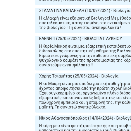
ΣΤΑΜΑΤΙΝΑ ΚΑΠΑΡΕΛΗ (10/09/2024) - Βιολογία
Η κ.Μακρή είναι εξαιρετική Βιολογος! Με μέθοδ
αποτελεσματικη, καταρτισμένη στο αντικείμενο 
της βιολογίας ! Τη συνιστώ ανεπιφύλακτα !
ΕΛΕΝΗ Π (25/05/2024) - ΒΙΟΛΟΓΙΑ Γ ΛΥΚΕΙΟΥ
Η Κυρία Μακρή είναι μια εξαιρετική εκπαιδευτι
διδασκαλίας στο απαιτητικό μάθημα της Βιολογια
Είμαστε ευγνώμονες για την καθοριστική συμβο
ψυχολογικό κομμάτι της προετοιμασίας της κόρη
συνιστούμε ανεπιφύλακτα !!!
Χάρης Τσιαμήτας (25/05/2024) - Βιολογία
Η κα Μακρή είναι μια υποδειγματική καθηγήτρια.
έχοντας αποφοιτήσει από την πρώτη σχολή Βιολ
Έχει συγκεκριμένο και οργανωμένο πλάνο διδασκ
εξαιρετικές επικοινωνιακές δεξιότητες και είνα
πολύχρονη εμπειρία και η υπομονή της, την καθι
μαθητή. Τη συνιστώ ανεπιφύλακτα.
Νίκος Αθανασακόπουλος (14/04/2024) - Βιολογί
Η κόρη μου είναι φοιτήτρια Ιατρικής και η συμβ
καθοριστική και την ευχαριστώ θερμά. Νιώθουμ