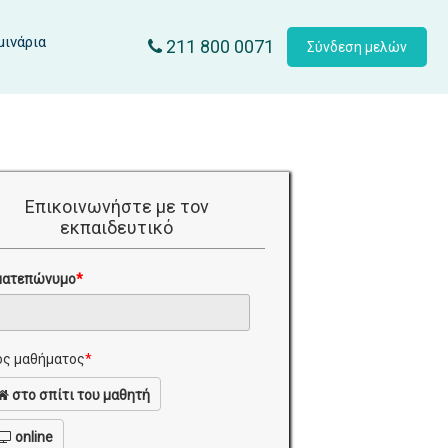
μινάρια
211 800 0071
Σύνδεση μελών
Επικοινωνήστε με τον
εκπαιδευτικό
ματεπώνυμο
*
ς μαθήματος
*
στο σπίτι του μαθητή
online