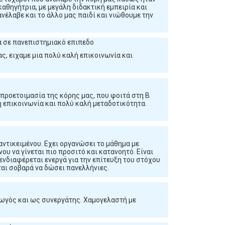
καθηγήτρια, με μεγάλη διδακτική εμπειρία και
νέλαβε και το άλλο μας παιδί και νιώθουμε την
 σε πανεπιστημιακό επιπεδο
ς, ειχαμε μια πολύ καλή επικοινωνία και
ν προετοιμασία της κόρης μας, που φοιτά στη Β
η επικοινωνία και πολύ καλή μεταδοτικότητα.
αντικειμένου. Εχει οργανώσει το μάθημα με
ου να γίνεται πιο προσιτό και κατανοητό. Είναι
ενδιαφέρεται ενεργά για την επίτευξη του στόχου
ται σοβαρά να δώσει πανελλήνιες.
γωγός και ως συνεργάτης. Χαμογελαστή με