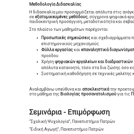
Μεθοδολογία Διδασκαλίας
Η διδασκαλία μου προσαρμόζεται απόλυτα στις ανάγκε
σε
εξατομικευμένες μεθόδους
, σύγχρονα ψηφιακά ερ
παιδοκεντρική προσέγγιση, μεταδοτικότητα και σεβ
Στο πλαίσιο των μαθημάτων παρέχονται:
Προσωπικές σημειώσεις
και σχεδιαγράμματα π
επιστημονικούς μηχανισμούς.
Φύλλα εργασίας
και
επαναληπτικά διαγωνίσμα
προόδου.
Χρήση
ψηφιακών εργαλείων και διαδραστικών
απόλυτα κατανοητό, τόσο στα δια ζώσης όσο κα
Συστηματική καθοδήγηση σε τεχνικές μελέτης κ
Αναλαμβάνω υπεύθυνα και
αποκλειστικά
την προετοι
στο μάθημα της
Βιολογίας προσανατολισμού
για τις
Π
Σεμινάρια - Επιμόρφωση
“Σχολική Ψυχολογία”, Πανεπιστήμιο Πατρών
“Ειδική Αγωγή”, Πανεπιστήμιο Πατρών