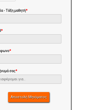
ία - Τάξη μαθητή
*
l
*
έφωνο
*
ήνυμά σας
*