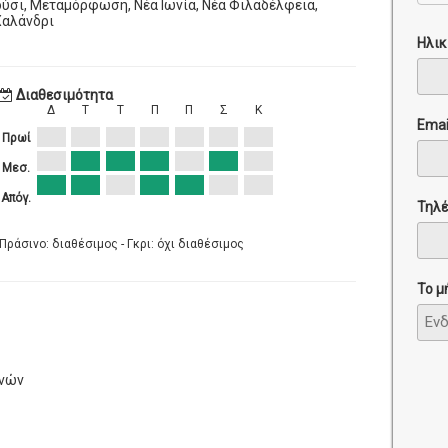
ύσι, Μεταμόρφωση, Νέα Ιωνία, Νέα Φιλαδέλφεια,
Χαλάνδρι
Ηλικ
Διαθεσιμότητα
Δ
Τ
Τ
Π
Π
Σ
Κ
Emai
Πρωί
Μεσ.
Απόγ.
Τηλ
Πράσινο: διαθέσιμος - Γκρι: όχι διαθέσιμος
Το μ
ηνών