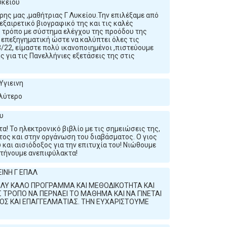
υκείου
ρης μας ,μαθήτριας Γ Λυκείου.Την επιλέξαμε από
εξαιρετικό βιογραφικό της και τις καλές
ό τρόπο με σύστημα ελέγχου της προόδου της
ύ επεξηγηματική ώστε να καλύπτει όλες τις
3/22, είμαστε πολύ ικανοποιημένοι ,πιστεύουμε
 για τις Πανελλήνιες εξετάσεις της στις
Υγιεινη
αλύτερο
ου
α! Το ηλεκτρονικό βιβλίο με τις σημειώσεις της,
τος και στην οργάνωση του διαβάσματος. Ο γιος
 και αισιόδοξος για την επιτυχία του! Νιώθουμε
στήνουμε ανεπιφύλακτα!
ΕΙΝΗ Γ ΕΠΑΛ
ΛΥ ΚΑΛΟ ΠΡΟΓΡΑΜΜΑ ΚΑΙ ΜΕΘΟΔΙΚΟΤΗΤΑ ΚΑΙ
 ΤΡΟΠΟ ΝΑ ΠΕΡΝΑΕΙ ΤΟ ΜΑΘΗΜΑ ΚΑΙ ΝΑ ΓΙΝΕΤΑΙ
Σ ΚΑΙ ΕΠΑΓΓΕΛΜΑΤΙΑΣ. ΤΗΝ ΕΥΧΑΡΙΣΤΟΥΜΕ