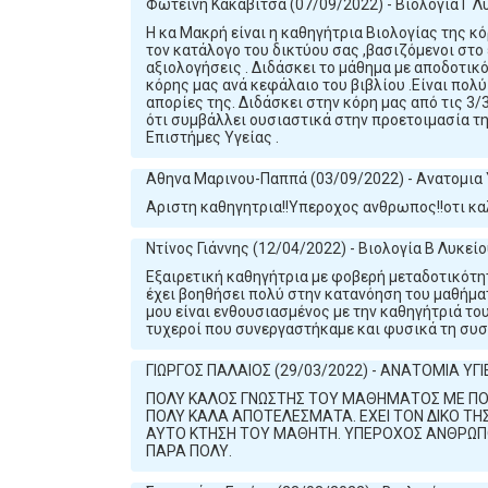
Φωτεινη Κακαβίτσα (07/09/2022) - Βιολογία Γ Λ
Η κα Μακρή είναι η καθηγήτρια Βιολογίας της κό
τον κατάλογο του δικτύου σας ,βασιζόμενοι στο 
αξιολογήσεις . Διδάσκει το μάθημα με αποδοτικ
κόρης μας ανά κεφάλαιο του βιβλίου .Είναι πολ
απορίες της. Διδάσκει στην κόρη μας από τις 3/
ότι συμβάλλει ουσιαστικά στην προετοιμασία της
Επιστήμες Υγείας .
Αθηνα Μαρινου-Παππά (03/09/2022) - Ανατομια 
Αριστη καθηγητρια!!Υπεροχος ανθρωπος!!οτι κ
Ντίνος Γιάννης (12/04/2022) - Βιολογία Β Λυκεί
Εξαιρετική καθηγήτρια με φοβερή μεταδοτικότητ
έχει βοηθήσει πολύ στην κατανόηση του μαθήμα
μου είναι ενθουσιασμένος με την καθηγήτριά του
τυχεροί που συνεργαστήκαμε και φυσικά τη συ
ΓΙΩΡΓΟΣ ΠΑΛΑΙΟΣ (29/03/2022) - ΑΝΑΤΟΜΙΑ ΥΓΙ
ΠΟΛΥ ΚΑΛΟΣ ΓΝΩΣΤΗΣ ΤΟΥ ΜΑΘΗΜΑΤΟΣ ΜΕ ΠΟ
ΠΟΛΥ ΚΑΛΑ ΑΠΟΤΕΛΕΣΜΑΤΑ. ΕΧΕΙ ΤΟΝ ΔΙΚΟ ΤΗΣ
ΑΥΤΟ ΚΤΗΣΗ ΤΟΥ ΜΑΘΗΤΗ. ΥΠΕΡΟΧΟΣ ΑΝΘΡΩΠΟ
ΠΑΡΑ ΠΟΛΥ.