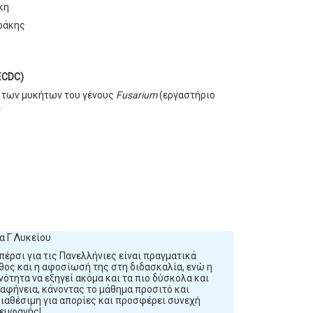
κη
Θράκης
(ECDC)
ς των μυκήτων του γένους
Fusarium
(εργαστήριο
.
α Γ Λυκείου
πέρσι για τις Πανελλήνιες είναι πραγματικά
θος και η αφοσίωσή της στη διδασκαλία, ενώ η
νότητα να εξηγεί ακόμα και τα πιο δύσκολα και
αφήνεια, κάνοντας το μάθημα προσιτό και
διαθέσιμη για απορίες και προσφέρει συνεχή
 εμφανής!