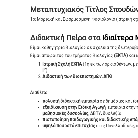
Μεταπτυχιακός Τίτλος Σπουδώ
1ο: Μοριακή και Εφαρμοσμένη Φυσιολογία (Ιατρική σχ
Διδακτική Πείρα στα
Ιδιαίτερα
Είμαι καθηγήτρια Βιολογίας σε σχολεία της δευτεροβ
Είμαι απόφοιτος του τμήματος Βιολογίας
(ΕΚΠΑ)
και 
Ιατρική Σχολή ΕΚΠΑ
(1η εκ των ορκισθέντων, με
ΙΙ”)
Διδακτική των Βιοεπιστημών, ΔΠΘ
Διαθέτω:
πολυετή διδακτική εμπειρία
σε δημόσιες και ι
εξειδίκευση στην Ειδική Αγωγή
, εμπειρία στην
μαθησιακές δυσκολίες
, ΔΕΠΥ, δυσλεξία
πιστοποίηση παιδαγωγικής και διδακτικής επά
υψηλά ποσοστά επιτυχίας
στις Πανελλαδικές, 