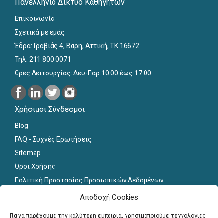
Πανελλήνιο Δίκτυο Καθηγητών
Επικοινωνία
Σχετικά με εμάς
Έδρα: Γραβιάς 4, Βάρη, Αττική, ΤΚ 16672
Τηλ: 211 800 0071
Ώρες Λειτουργίας: Δευ-Παρ 10:00 έως 17:00
Χρήσιμοι Σύνδεσμοι
Blog
FAQ - Συχνές Ερωτήσεις
Sitemap
Όροι Χρήσης
Πολιτική Προστασίας Προσωπικών Δεδομένων
Εκπαιδευτικό Υλικό
Αποδοχή Cookies
Για εκπαιδευτικούς
Για να παρέχουμε την καλύτερη εμπειρία, χρησιμοποιούμε τεχνολογίες