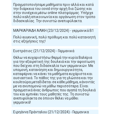
Πραγματοποιήσαμε μαθήματα πριν αλλά και κατά
την διάρκεια του covid στην αρχή δια ζώσης και
στην συνέχεια μέσω online πλατφόρμας. Υπήρχε
πολύ καλή επικοινωνία και οργάνωση στον τρόπο
διδασκαλίας. Την συνιστώ ανεπιφύλακτα.
ΜΑΡΚΑΡΙΑΔΗ ΑΛΙΚΗ (23/12/2024) - γερμανικά Β1
Πολύ ευγενική, πολύ πρόθυμη και πολύ κατανοητή
στις εξηγήσεις της!
Ευστράτιος (21/12/2024) - Γερμανικά
Θέλω να ευχαριστήσω θερμά την κυρία Βαλέρια
για την εξαιρετική της δουλειά και την αφοσίωση
που δείχνει στη διδασκαλία των γερμανικών. Με
υπομονή, κατανόηση και δημιουργικότητα,
καταφέρνει να κάνει τα μαθήματα ευχάριστα και
ουσιαστικά. Το πάθος της για τη γλώσσα και την
κουλτούρα μεταδίδεται σε κάθε μάθημα, κάνοντάς
με να ανυπομονώ να μάθω περισσότερα. Είναι
πραγματικά ένας άνθρωπος που αγαπά τη δουλειά
του και εμπνέει τους μαθητές της. Τη συνιστώ
ανεπιφύλακτα σε όποιον θέλει να μάθει
γερμανικά!
Ειρηάννα Πράνταλου (21/12/2024) - Γερμανικα