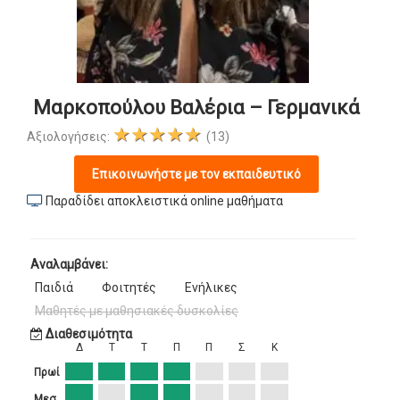
Μαρκοπούλου Βαλέρια – Γερμανικά
★★★★★
Αξιολογήσεις:
(13)
Επικοινωνήστε με τον εκπαιδευτικό
Παραδίδει αποκλειστικά online μαθήματα
Αναλαμβάνει:
Παιδιά
Φοιτητές
Ενήλικες
Μαθητές με μαθησιακές δυσκολίες
Διαθεσιμότητα
Δ
Τ
Τ
Π
Π
Σ
Κ
Πρωί
Μεσ.