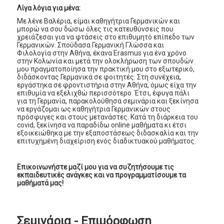
Λίγα λόγια για μένα:
Με λένε Βαλέρια, είμαι καθηγήτρια Γερμανικών και
μπορώ να σου δώσω όλες τις κατευθύνσεις που
χρειάζεσαι για να φτάσεις στο επιθυμητό επίπεδο των
Γερμανικών. Σπούδασα Γερμανική Γλώσσα και
Φιλολογία στην Αθήνα, έκανα Erasmus για ένα χρόνο
στην Κολωνία και μετά την ολοκλήρωση των σπουδών
μου πραγματοποίησα την πρακτική μου στο εξωτερικό,
διδάσκοντας Γερμανικά σε φοιτητές. Στη συνέχεια,
εργάστηκα σε φροντιστήρια στην Αθήνα, όμως είχα την
επιθυμία να εξελιχθώ περισσότερο. Έτσι, έφυγα πάλι
για τη Γερμανία, παρακολούθησα σεμινάρια και ξεκίνησα
να εργάζομαι ως καθηγήτρια Γερμανικών στους
πρόσφυγες και στους μετανάστες. Κατά τη διάρκεια του
covid, ξεκίνησα να παραδίδω online μαθήματα κι έτσι
εξοικειώθηκα με την εξαποστάσεως διδασκαλία και την
επιτυχημένη διαχείριση ενός διαδικτυακού μαθήματος.
Επικοινωνήστε μαζί μου για να συζητήσουμε τις
εκπαιδευτικές ανάγκες και να προγραμματίσουμε τα
μαθήματά μας!
Σεμινάρια - Επιμόρφωση