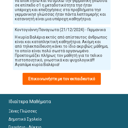
να αποκτήσω και να ομιλώ την γερμανική γλώσσα
σε επίπεδο σ1 η μεταδοτικότητα τησ ήταν
υπέροχη και επεξηγήσεις στα προβλήματα τησ
γερμανικησ γλώσσας ήταν πάντα λεπτομερής και
κατανοητή είναι μια υπέροχη καθηγήτρια.
Κοντογιάννη Παναγιωτα (21/12/2024) - Γερμανικα
Η κυρία Βαλέρια εκτός από απίστευτος άνθρωπος
είναι και καταπληκτική καθηγήτρια. Ακόμη και
από τηλεκπαίδευση κάνει το ίδιο ακριβώς μάθημα,
το οποίο είναι πολύ σωστά οργανωμένο.
Προετοιμάζει πλήρως τον μαθητή για το τελικο
πιστοποιητικό, γνωστικά και ψυχολογικά!!!
Αγαπάμε κυρία Βαλέρια!
Επικοινωνήστε με τον εκπαιδευτικό
Ιδιαίτερα Μαθήματα
Ξένες Γλώσσες
Δημοτικό Σχολείο
Γυμνάσιο - Λύκειο