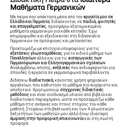
Μαθήματα Γερμανικών
Με πείρα που απέκτησα μέσα από την
εργασία μου σε
Ελλάδα και Γερμανία
, διδάσκοντας σε
παιδιά, φοιτητές
και επαγγελματίες
, προσφέρω εξατομικευμένα
μαθήματα γερμανικών για κάθε επίπεδο. Έχω
επιμορφωθεί και εξειδικευτεί στη διδασκαλία
Γερμανικών σε πρόσφυγες και μετανάστες.
Προετοιμάζω με επιτυχία υποψηφίους για τις
εξετάσεις γλωσσομάθειας
, για το ειδικό μάθημα των
Πανελληνίων
αλλά και για τις
εισαγωγικές των
Γερμανόφωνων και Ελληνογερμανικών σχολείων
.
Αναλαμβάνω, επίσης,
ενήλικες
που ενδιαφέρονται για
σπουδές ή εργασία σε γερμανόφωνα περιβάλλοντα.
Διδάσκω
διαδικτυακά,
κάνοντας χρήση ψηφιακών
εργαλείων, που καθιστούν το μάθημα πιο ευχάριστο και
αποδοτικό. Χρησιμοποιώ
σύγχρονες διδακτικές
μεθόδους
και έναν συνδυασμό υλικού από βιβλία και
διαδικτυακό περιεχόμενο, ώστε να προσαρμόζω κάθε
μάθημα στις ανάγκες και στους στόχους του κάθε
μαθητή. Στοχέυω στη βελτιωση και των 4 γλωσσικών
δεξιοτήτων των μαθητών μου αλλά δίνω ιδιαίτερη
έμφαση στην προφορική επικοινωνία
και στη σωστή
προφορά.