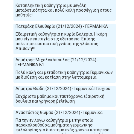
Καταπληκτική καθηγήτρια με μεγάλη
μεταδοτικότητα και πολύ καλή προσέγγιση στους
μαθητές!
Πατεράκη Ελευθερία (21/12/2024) - ΓΕΡΜΑΝΙΚΑ
Εξαιρετική καθηγήτρια η κυρία Βαλέρια. Η κόρη
μου είχε επιτυχία στις εξετάσεις. Επίσης
απέκτησε ουσιαστική γνώση της γλώσσας.
Απίθανη!!!
Δημήτρης Μιχαλακόπουλος (21/12/2024) -
ΓΕΡΜΑΝΙΚΑ B1
Πολύ καλή και μεταδοτική καθηγήτρια Γερμανικών
με διάθεση και εστίαση στην λεπτομέρεια.
Δήμητρα Θωδη (21/12/2024) - Γερμανικά Πτυχίου
Ευχάριστο μάθημα και ταυτόχρονα εξαιρετική
δουλειά και γρήγορη βελτίωση
Αναστάσιος θωμασ (21/12/2024) - Γερμανικα
Για την εν λόγω καθηγήτρια με την οποία
παρακολουθούσα μαθήματα γερμανικησ
φιλολογίας για διάστημα ενός χρόνου κατάφερα