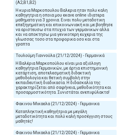
(A2,B1,B2)
Η κυρια Μαρκοπουλου Βαλερια ηταν πολυ καλη
καθηγητρια η οποια μου εκανε online ιδιατερα
μαθηματα για 3 χρονια. Ειναι πολυ μεταδοτικη
επεξηγηματικη και επικοινωνιακή και με βοηθησε
να αριστευσω στα πτυχια των γερμανικων αλλα
και να αποκτησω μια γενικοτερη ευχερια της
γλωσσας τοσο στα προφορικα οσο και στα
γραπτα
Τουλούμη Γιαννούλα (21/12/2024) - Γερμανικά
Η Βαλέρια Μαρκοπούλου είναι μια αξιόλογη
καθηγήτρια Γερμανικών, με άρτια επιστημονική
κατάρτιση, αποτελεσματική διδακτική
μεθοδολογία και θετική συμβολή στην
εκπαιδευτική διαδικασία. Η διδασκαλία της
χαρακτηρίζεται από σαφήνεια, μεθοδικότητα και
προσαρμοστικότητα. Συνιστάται ανεπιφύλακτα!
Φακινου Μικαελα (21/12/2024) - Γερμανικα
Καταπληκτική καθηγήτρια με μεγάλη
μεταδοτικότητα και πολύ καλή προσέγγιση στους
μαθητές!
Φακινου Μικαελα (21/12/2024) - Γερμανικα