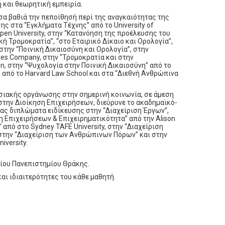
 και θεωρητική εμπειρία.
α βαθιά την πεποίθησή περί της αναγκαιότητας της
ς στα “Εγκλήματα Τέχνης” από το University of
pen University, στην “Κατανόηση της προέλευσης του
υακή Τρομοκρατία”, “στο Εταιρικό Δίκαιο και Ορολογία”,
στην “Ποινική Δικαιοσύνη και Ορολογία”, στην
res Company, στην “Τρομοκρατία και στην
en, στην “Ψυχολογία στην Ποινική Δικαιοσύνη” από το
” από το Harvard Law School και στα “Διεθνή Ανθρώπινα
σιακής οργάνωσης στην σημερινή κοινωνία, σε άμεση
στην Διοίκηση Επιχειρήσεων, διεύρυνε το ακαδημαϊκό-
ας διπλώματα ειδίκευσης στην “Διαχείριση Έργων”,
 Επιχειρήσεων & Επιχειρηματικότητα” από την Alison
από στο Sydney TAFE University, στην “Διαχείριση
 στην “Διαχείριση των Ανθρώπινων Πόρων” και στην
iversity.
είου Πανεπιστημίου Θράκης.
αι ιδιαιτερότητες του κάθε μαθητή.