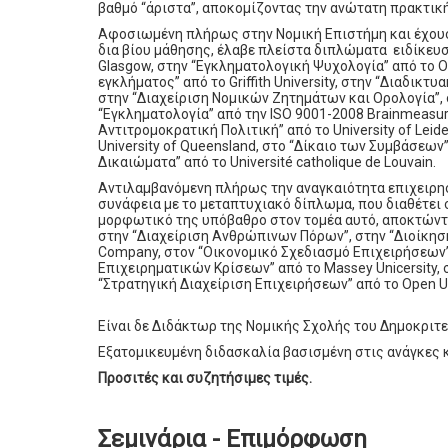
βαθμό “άριστα”, αποκομίζοντας την ανώτατη πρακτική
Αφοσιωμένη πλήρως στην Νομική Επιστήμη και έχουσ
δια βίου μάθησης, έλαβε πλείστα διπλώματα ειδίκευση
Glasgow, στην “Εγκληματολογική Ψυχολογία” από το O
εγκλήματος” από το Griffith University, στην “Διαδικτ
στην “Διαχείριση Νομικών Ζητημάτων και Ορολογία”, 
“Εγκληματολογία” από την ISO 9001-2008 Brainmeasu
Αντιτρομοκρατική Πολιτική” από το University of Leid
University of Queensland, στο “Δίκαιο των Συμβάσεων
Δικαιώματα” από το Université catholique de Louvain.
Αντιλαμβανόμενη πλήρως την αναγκαιότητα επιχειρη
συνάφεια με το μεταπτυχιακό δίπλωμα, που διαθέτει 
μορφωτικό της υπόβαθρο στον τομέα αυτό, αποκτώντ
στην “Διαχείριση Ανθρώπινων Πόρων”, στην “Διοίκηση
Company, στον “Οικονομικό Σχεδιασμό Επιχειρήσεων” 
Επιχειρηματικών Κρίσεων” από το Massey Unicersity,
“Στρατηγική Διαχείριση Επιχειρήσεων” από το Open Un
Είναι δε Διδάκτωρ της Νομικής Σχολής του Δημοκριτ
Εξατομικευμένη διδασκαλία βασισμένη στις ανάγκες κ
Προσιτές και συζητήσιμες τιμές.
Σεμινάρια - Επιμόρφωση