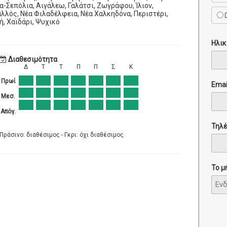
-Σεπόλια, Αιγάλεω, Γαλάτσι, Ζωγράφου, Ίλιον,
λλός, Νέα Φιλαδέλφεια, Νέα Χαλκηδόνα, Περιστέρι,
, Χαϊδάρι, Ψυχικό
Ηλικ
Διαθεσιμότητα
Δ
Τ
Τ
Π
Π
Σ
Κ
Πρωί
Emai
Μεσ.
Απόγ.
Τηλ
Πράσινο: διαθέσιμος - Γκρι: όχι διαθέσιμος
Το μ