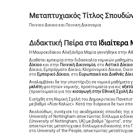
Μεταπτυχιακός Τίτλος Σπουδώ
Ποινικο Δικαιο και Ποινικη Δικονομια
Διδακτική Πείρα στα
Ιδιαίτερα
Η Μαυροειδάκου Αλεξάνδρα Μαρία γεννήθηκε στην Αθ
Διαθέτει εμπειρία στην διδασκαλία νομικών μαθημάτ
Δίκαιο
και στην
Ποινική Δικονομία
, στο
Αστικό Δίκαιο
Δίκαιο, Εμπράγματο Δίκαιο, Κληρονομικό Δίκαιο, Οικο
στο
Εμπορικό Δίκαιο
, στο
Ευρωπαικό και Διεθνές Δίκ
Αναλαμβάνει δε την υποστήριξη σε νομικά μαθήματα 
μελέτη
φοιτητών νομικής, προετοιμασία για εις
εξετ
(προετοιμασία για την
εισαγωγή στην Εθνική Σχολή 
Εισήχθη στη Νομική Σχολή του Δημοκριτείου Πανεπι
με βαθμό «Λίαν Καλώς». Κατά την διάρκεια δε των σπ
Ακολούθως, συνέχισε τις ακαδημαϊκές σπουδές της σ
University of Nottingham αποκτώντας δίπλωμα ειδί
(University of Nottingham, UK) με βαθμό “άριστα”, στ
αποκτώντας μεταπτυχιακό δίπλωμα ειδίκευσης στο Ποι
στο University of the People, αποκτώντας μεταπτυχι