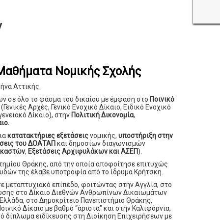
ν
 Μαθήματα Νομικής Σχολής
ήνα Αττικής.
ων σε όλο το φάσμα του δικαίου με έμφαση στο
Ποινικό
(Γενικές Αρχές, Γενικό Ενοχικό Δίκαιο, Ειδικό Ενοχικό
γενειακό Δίκαιο), στην
Πολιτική Δικονομία
,
αιο.
για
κατατακτήριες εξετάσεις
νομικής,
υποστήριξη στην
άσεις του ΔΟΑΤΑΠ
και δημοσίων διαγωνισμών
Δικαστών
,
Εξετάσεις Αρχιφυλάκων και ΑΣΕΠ
).
στημίου Θράκης, από την οποία αποφοίτησε επιτυχώς
ουδών της έλαβε υποτροφία από το ίδρυμα Κρήτσκη.
ε μεταπτυχιακό επίπεδο, φοιτώντας στην Αγγλία, στο
κευσης στο Δίκαιο Διεθνών Ανθρωπίνων Δικαιωμάτων
ην Ελλάδα, στο Δημοκρίτειο Πανεπιστήμιο Θράκης,
νικό Δίκαιο με βαθμό “άριστα” και στην Καλιφόρνια,
ακό δίπλωμα ειδίκευσης στη Διοίκηση Επιχειρήσεων με