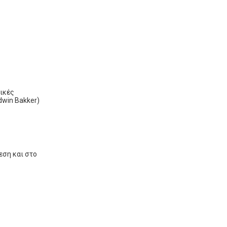
ικές
dwin Bakker)
εση και στο