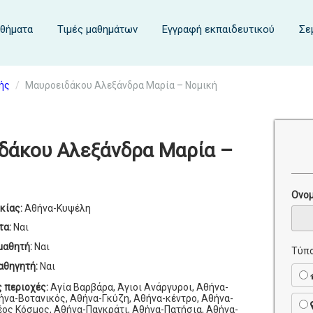
αθήματα
Τιμές μαθημάτων
Εγγραφή εκπαιδευτικού
Σε
ής
Μαυροειδάκου Αλεξάνδρα Μαρία – Νομική
δάκου Αλεξάνδρα Μαρία –
Ονο
κίας:
Αθήνα-Κυψέλη
τα:
Ναι
μαθητή:
Ναι
Τύπο
αθηγητή:
Ναι
ς περιοχές:
Αγία Βαρβάρα, Άγιοι Ανάργυροι, Αθήνα-
να-Βοτανικός, Αθήνα-Γκύζη, Αθήνα-κέντρο, Αθήνα-
ος Κόσμος, Αθήνα-Παγκράτι, Αθήνα-Πατήσια, Αθήνα-