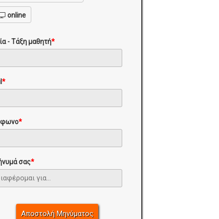
online
ία - Τάξη μαθητή
*
l
*
έφωνο
*
ήνυμά σας
*