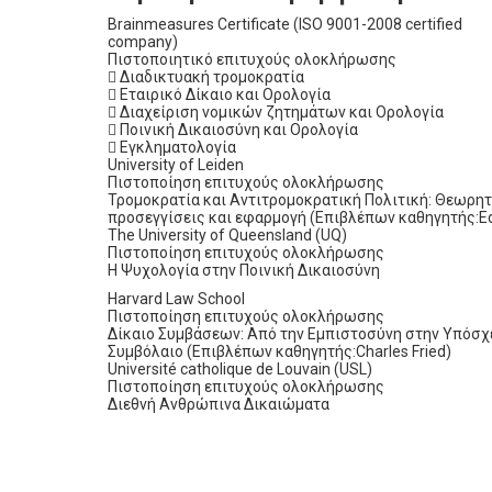
Brainmeasures Certificate (ISO 9001-2008 certified
company)
Πιστοποιητικό επιτυχούς ολοκλήρωσης
 Διαδικτυακή τρομοκρατία
 Εταιρικό Δίκαιο και Ορολογία
 Διαχείριση νομικών ζητημάτων και Ορολογία
 Ποινική Δικαιοσύνη και Ορολογία
 Εγκληματολογία
University of Leiden
Πιστοποίηση επιτυχούς ολοκλήρωσης
Τρομοκρατία και Αντιτρομοκρατική Πολιτική: Θεωρητ
προσεγγίσεις και εφαρμογή (Επιβλέπων καθηγητής:E
The University of Queensland (UQ)
Πιστοποίηση επιτυχούς ολοκλήρωσης
Η Ψυχολογία στην Ποινική Δικαιοσύνη
Harvard Law School
Πιστοποίηση επιτυχούς ολοκλήρωσης
Δίκαιο Συμβάσεων: Από την Εμπιστοσύνη στην Υπόσχ
Συμβόλαιο (Επιβλέπων καθηγητής:Charles Fried)
Université catholique de Louvain (USL)
Πιστοποίηση επιτυχούς ολοκλήρωσης
Διεθνή Ανθρώπινα Δικαιώματα