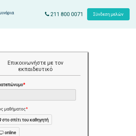
μινάρια
211 800 0071
Σύνδεση μελών
Επικοινωνήστε με τον
εκπαιδευτικό
ματεπώνυμο
*
ς μαθήματος
*
στο σπίτι του καθηγητή
online