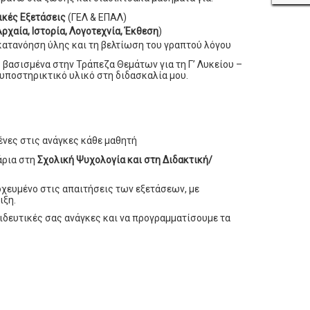
ικές Εξετάσεις
(ΓΕΛ & ΕΠΑΛ)
Αρχαία, Ιστορία, Λογοτεχνία, Έκθεση
)
 κατανόηση ύλης και τη βελτίωση του γραπτού λόγου
 βασισμένα στην Τράπεζα Θεμάτων για τη Γ’ Λυκείου –
 υποστηρικτικό υλικό στη διδασκαλία μου.
νες στις ανάγκες κάθε μαθητή
άρια στη
Σχολική Ψυχολογία και στη Διδακτική/
χευμένο στις απαιτήσεις των εξετάσεων, με
ιξη.
ιδευτικές σας ανάγκες και να προγραμματίσουμε τα