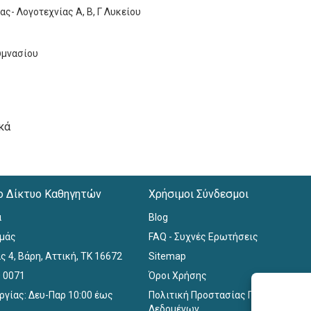
- Λογοτεχνίας Α, Β, Γ Λυκείου
υμνασίου
ικά
ο Δίκτυο Καθηγητών
Χρήσιμοι Σύνδεσμοι
α
Blog
εμάς
FAQ - Συχνές Ερωτήσεις
ς 4, Βάρη, Αττική, ΤΚ 16672
Sitemap
0 0071
Όροι Χρήσης
ργίας: Δευ-Παρ 10:00 έως
Πολιτική Προστασίας Προσωπικών
Δεδομένων