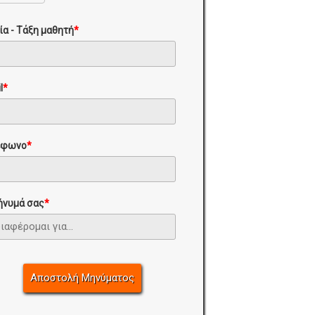
ία - Τάξη μαθητή
*
l
*
έφωνο
*
ήνυμά σας
*