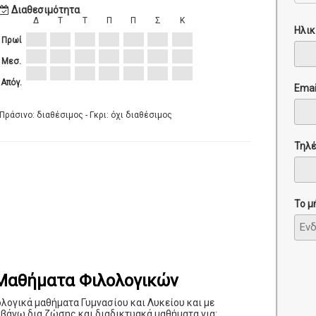
Διαθεσιμότητα
Δ
Τ
Τ
Π
Π
Σ
Κ
Ηλικ
Πρωί
Μεσ.
Απόγ.
Emai
Πράσινο: διαθέσιμος - Γκρι: όχι διαθέσιμος
Τηλ
Το μ
 Μαθήματα Φιλολογικών
ολογικά μαθήματα Γυμνασίου και Λυκείου και με
βάνω δια ζώσης και διαδικτυακά μαθήματα για: