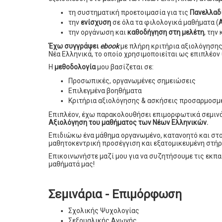
τη συστηματική προετοιμασία για τις
Πανελλαδ
την
ενίσχυση
σε όλα τα φιλολογικά μαθήματα (
την οργάνωση και
καθοδήγηση στη μελέτη
, την
Έχω συγγράψει
ebook
με πλήρη κριτήρια αξιολόγησης
Νέα Ελληνικά, το οποίο χρησιμοποιείται ως επιπλέον
Η
μεθοδολογία
μου βασίζεται σε:
Προσωπικές, οργανωμένες σημειώσεις
Επιλεγμένα βοηθήματα
Κριτήρια αξιολόγησης & ασκήσεις προσαρμοσμέ
Επιπλέον, έχω παρακολουθήσει επιμορφωτικά σεμιν
Αξιολόγηση του μαθήματος των Νέων Ελληνικών.
Επιδιώκω ένα μάθημα οργανωμένο, κατανοητό και στο
μαθητοκεντρική προσέγγιση και εξατομικευμένη στήρ
Επικοινωνήστε μαζί μου για να συζητήσουμε τις εκπα
μαθήματά μας!
Σεμινάρια - Επιμόρφωση
Σχολικής Ψυχολογίας
Σεξουαλικής Αγωγής