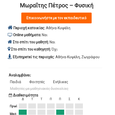
Μωραΐτης Πέτρος – Φυσική
Επικοινωνήστε με τον εκπαιδευτικό
Περιοχή κατοικίας:
Αθήνα-Κυψέλη
Online μαθήματα:
Ναι
Στο σπίτι του μαθητή:
Ναι
Στο σπίτι του καθηγητή:
Όχι
Εξυπηρετεί τις περιοχές:
Αθήνα-Κυψέλη, Ζωγράφου
Αναλαμβάνει:
Παιδιά
Φοιτητές
Ενήλικες
Μαθητές με μαθησιακές δυσκολίες
Διαθεσιμότητα
Δ
Τ
Τ
Π
Π
Σ
Κ
Πρωί
Μεσ.