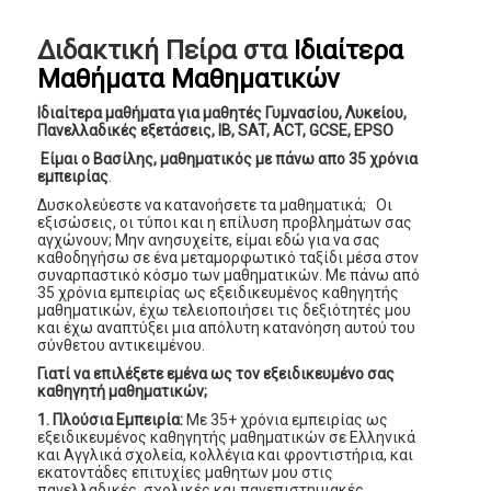
Διδακτική Πείρα στα
Ιδιαίτερα
Μαθήματα Μαθηματικών
Ιδιαίτερα μαθήματα για μαθητές Γυμνασίου, Λυκείου,
Πανελλαδικές εξετάσεις, IB, SAT, ACT, GCSE, EPSO
Είμαι ο Βασίλης, μαθηματικός με πάνω απο 35 χρόνια
εμπειρίας
.
Δυσκολεύεστε να κατανοήσετε τα μαθηματικά; Οι
εξισώσεις, οι τύποι και η επίλυση προβλημάτων σας
αγχώνουν; Μην ανησυχείτε, είμαι εδώ για να σας
καθοδηγήσω σε ένα μεταμορφωτικό ταξίδι μέσα στον
συναρπαστικό κόσμο των μαθηματικών. Με πάνω από
35 χρόνια εμπειρίας ως εξειδικευμένος καθηγητής
μαθηματικών, έχω τελειοποιήσει τις δεξιότητές μου
και έχω αναπτύξει μια απόλυτη κατανόηση αυτού του
σύνθετου αντικειμένου.
Γιατί να επιλέξετε εμένα ως τον εξειδικευμένο σας
καθηγητή μαθηματικών;
1. Πλούσια Εμπειρία:
Με 35+ χρόνια εμπειρίας ως
εξειδικευμένος καθηγητής μαθηματικών σε Ελληνικά
και Αγγλικά σχολεία, κολλέγια και φροντιστήρια, και
εκατοντάδες επιτυχίες μαθητων μου στις
πανελλαδικές, σχολικές και πανεπιστημιακές