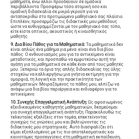
μαθήματα, ενώ άλλοι προοδεύουν σε ομαδικά
περιβάλλοντα. Προσφέρω τόσο ατομική όσο και
ομαδική διδασκαλία σε μικρά γκρούπ για να
ανταποκριθώ στο προτιμώμενο μαθησιακό σας πλαίσιο.
Επιπλέον, προσαρμόζω τις διδακτικές μου μεθόδους
ώστε να ευθυγραμμίζονται με τον μαθησιακό σας τύπο,
είτε είστε οπτικός, ακουστικός ή κιναισθητικός
μαθητής.
9. Δια Βίου Πάθος για τα Μαθηματικά:
Τα μαθηματικά δεν
είναι απλώς ένα μάθημα για μένα· είναι ένα δια βίου
πάθος. Ο ενθουσιασμός μου για το αντικείμενο είναι
μεταδοτικός, και προσπαθώ να εμφυτεύσω αυτή την
αγάπη για τα μαθηματικά σε κάθε έναν από τους μαθητές
μου. Ξεπερνώ τα όρια της απλής διδασκαλίας της ύλης·
στοχεύω να καλλιεργήσω μια γνήσια εκτίμηση για την
ομορφιά, τη λογική και την πρακτικότητα των
μαθηματικών. Μοιραζόμενος το πάθος μου, ελπίζω να
ανάψω μια δια βίου περιέργεια και ενδιαφέρον για το
αντικείμενο.
10. Συνεχής Επαγγελματική Ανάπτυξη:
Ως αφοσιωμένος
εξειδικευμένος καθηγητής μαθηματικών, δεσμεύομαι
για συνεχή επαγγελματική ανάπτυξη. Παρακολουθώ τις
τελευταίες εξελίξεις στον τομέα, επεκτείνοντας
συνεχώς τις γνώσεις μου και βελτιώνοντας τις
διδακτικές μου στρατηγικές. Αυτό διασφαλίζει ότι
είμαι εξοπλισμένος με τις πιο αποτελεσματικές και
καινοτόμες προσεγγίσεις στη μαθηματική εκπαίδευση,