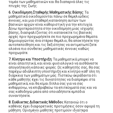
τομέα των μαθηματικών και θα διαπερνά όλες τις
πτυχές της ζωής.
6. Οικοδόμηση Σταθερής Μαθηματικής Βάσης:
Τα
μαθηματικά οικοδομούνται πάνω σε θεμελιώδεις
έννοιες, και μια σταθερή κατανόηση αυτών των
βασικών αρχών είναι καθοριστική για την επιτυχία.
Δίνω προτεραιότητα στην οικοδόμηση μιας ισχυρής
βάσης, διασφαλίζοντας ότι κατανοείτε τις βασικές
αρχές πριν προχωρήσετε σε πιο προχωρημένα θέματα.
Δημιουργώντας ένα στέρεο θεμέλιο, θα αποκτήσετε την
αυτοπεποίθηση και τις δεξιότητες να αντιμετωπίζετε
ολοένα πιο σύνθετες μαθηματικές έννοιες καθώς
προχωράτε.
7. Κίνητρο και Υποστήριξη:
Τα μαθηματικά μπορεί να
είναι απαιτητικά, και είναι φυσιολογικό να αισθάνεστε
απογοήτευση κάποιες φορές. Ως καθηγητής σας, θα σας
παρέχω αδιάλειπτη υποστήριξη και κίνητρο καθ’ όλη τη
διάρκεια των μαθημάτων μας. Πιστεύω ακράδαντα ότι
κάθε μαθητής έχει τις δυνατότητες να διαπρέψει στα
μαθηματικά, και θα είμαι δίπλα σας για να σας
ενθαρρύνω, να επιβραβεύω τα επιτεύγματά σας και να
σας καθοδηγώ μέσα από οποιαδήποτε εμπόδια
συναντήσετε.
8. Ευέλικτες Διδακτικές Μέθοδοι:
Κατανοώ ότι ο
καθένας έχει διαφορετικές προτιμήσεις όσον αφορά τη
μάθηση. Ορισμένοι μαθητές προτιμούν ιδιαίτερα