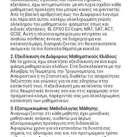
εξετάσεις, έχω αντιμετωπίσει με επιτυχία σχεδόν κάθε
μαθηματική πρόκληση που μπορεί κανείς να φανταστεί.
Από τη βασική αριθμητική έως τον Διαφορικό λογισμό
και πέρα από αυτόν, κατέχω ολοκληρωμένη γνώση
ολόκληρου του μαθηματικού φάσματος όπως και
ειδικές εξετάσεις: IB, EPSO EU Exam, MAT, SAT, ACT,
GCSE. Αυτή η πλούσια εμπειρία μου επιτρέπει να
αναλύω σύνθετες έννοιες σε διαχειρίσιμα και
κατανοητά μέρη, διασφαλίζοντας ότι θα κατανοήσετε
ακόμα και τα πιο δύσκολα θέματα με ευκολία.
2. Εξειδίκευση σε Διάφορους Μαθηματικούς Κλάδους:
Με τα χρόνια, έχω αποκτήσει εξειδίκευση σε ένα ευρύ
φάσμα μαθηματικών κλάδων. Είτε δυσκολεύεστε με την
Αλγεβρα, τη Γεωμετρία, την Τριγωνομετρία, τον
Απειροστικό ή τη Στατιστική, διαθέτω τις απαραίτητες
δεξιότητες και γνώσεις για να σας οδηγήσω στην
κατάκτησή τους. Η εξειδίκευσή μου εκτείνεται τόσο
στις θεωρητικές έννοιες όσο και στις εφαρμογές στον
πραγματικό κόσμο, παρέχοντάς σας μια ολοκληρωμένη
κατανόηση των μαθηματικών.
3. Εξατομικευμένες Μεθοδολογίες Μάθησης:
Αναγνωρίζοντας ότι κάθε μαθητής έχει μοναδικές
μαθησιακές ανάγκες, υιοθετώ μια άκρως
εξατομικευμένη προσέγγιση στη διδασκαλία.
Αφιερώνω χρόνο για να κατανοήσω τα δυνατά σας
σημεία, τις αδυναμίες σας και τον προτιμώμενο τρόπο