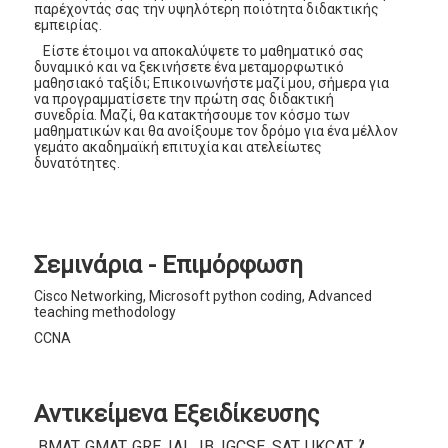
παρέχοντάς σας την υψηλότερη ποιότητα διδακτικής
εμπειρίας.
Είστε έτοιμοι να αποκαλύψετε το μαθηματικό σας
δυναμικό και να ξεκινήσετε ένα μεταμορφωτικό
μαθησιακό ταξίδι; Επικοινωνήστε μαζί μου, σήμερα για
να προγραμματίσετε την πρώτη σας διδακτική
συνεδρία. Μαζί, θα κατακτήσουμε τον κόσμο των
μαθηματικών και θα ανοίξουμε τον δρόμο για ένα μέλλον
γεμάτο ακαδημαϊκή επιτυχία και ατελείωτες
δυνατότητες.
Σεμινάρια - Επιμόρφωση
Cisco Networking, Microsoft python coding, Advanced
teaching methodology
CCNA
Αντικείμενα Εξειδίκευσης
BMAT, GMAT, GRE, IAL, IB, IGCSE, SAT, UKCAT, Άλγεβρα, 