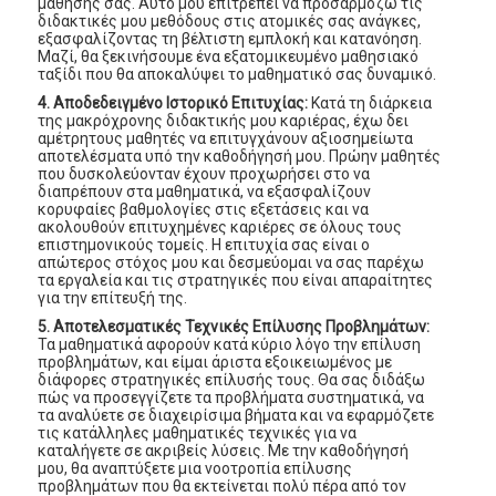
μάθησής σας. Αυτό μου επιτρέπει να προσαρμόζω τις
διδακτικές μου μεθόδους στις ατομικές σας ανάγκες,
εξασφαλίζοντας τη βέλτιστη εμπλοκή και κατανόηση.
Μαζί, θα ξεκινήσουμε ένα εξατομικευμένο μαθησιακό
ταξίδι που θα αποκαλύψει το μαθηματικό σας δυναμικό.
4. Αποδεδειγμένο Ιστορικό Επιτυχίας:
Κατά τη διάρκεια
της μακρόχρονης διδακτικής μου καριέρας, έχω δει
αμέτρητους μαθητές να επιτυγχάνουν αξιοσημείωτα
αποτελέσματα υπό την καθοδήγησή μου. Πρώην μαθητές
που δυσκολεύονταν έχουν προχωρήσει στο να
διαπρέπουν στα μαθηματικά, να εξασφαλίζουν
κορυφαίες βαθμολογίες στις εξετάσεις και να
ακολουθούν επιτυχημένες καριέρες σε όλους τους
επιστημονικούς τομείς. Η επιτυχία σας είναι ο
απώτερος στόχος μου και δεσμεύομαι να σας παρέχω
τα εργαλεία και τις στρατηγικές που είναι απαραίτητες
για την επίτευξή της.
5. Αποτελεσματικές Τεχνικές Επίλυσης Προβλημάτων:
Τα μαθηματικά αφορούν κατά κύριο λόγο την επίλυση
προβλημάτων, και είμαι άριστα εξοικειωμένος με
διάφορες στρατηγικές επίλυσής τους. Θα σας διδάξω
πώς να προσεγγίζετε τα προβλήματα συστηματικά, να
τα αναλύετε σε διαχειρίσιμα βήματα και να εφαρμόζετε
τις κατάλληλες μαθηματικές τεχνικές για να
καταλήγετε σε ακριβείς λύσεις. Με την καθοδήγησή
μου, θα αναπτύξετε μια νοοτροπία επίλυσης
προβλημάτων που θα εκτείνεται πολύ πέρα από τον