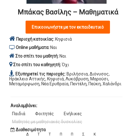
Μπάκας Βασίλης – Μαθηματικά
Επικοινωνήστε με τον εκπαιδευτικό
Περιοχή κατοικίας:
Κηφισιά
Online μαθήματα:
Ναι
Στο σπίτι του μαθητή:
Ναι
Στο σπίτι του καθηγητή:
Όχι
Εξυπηρετεί τις περιοχές:
Βριλήσσια, Διόνυσος,
Ηράκλειο Αττικής, Κηφισιά, Λυκόβρυση, Μαρούσι,
Μεταμόρφωση, Νέα Ερυθραία, Πεντέλη, Πεύκη, Χαλάνδρι
Αναλαμβάνει:
Παιδιά
Φοιτητές
Ενήλικες
Μαθητές με μαθησιακές δυσκολίες
Διαθεσιμότητα
Δ
Τ
Τ
Π
Π
Σ
Κ