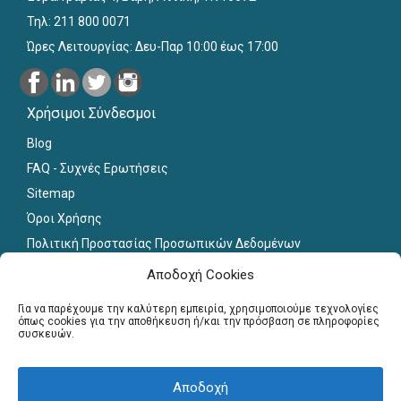
Τηλ: 211 800 0071
Ώρες Λειτουργίας: Δευ-Παρ 10:00 έως 17:00
Χρήσιμοι Σύνδεσμοι
Blog
FAQ - Συχνές Ερωτήσεις
Sitemap
Όροι Χρήσης
Πολιτική Προστασίας Προσωπικών Δεδομένων
Εκπαιδευτικό Υλικό
Αποδοχή Cookies
Για εκπαιδευτικούς
Για να παρέχουμε την καλύτερη εμπειρία, χρησιμοποιούμε τεχνολογίες
όπως cookies για την αποθήκευση ή/και την πρόσβαση σε πληροφορίες
συσκευών.
Εγγραφή
Σύνδεση Μελών
Αποδοχή
Σεμινάρια