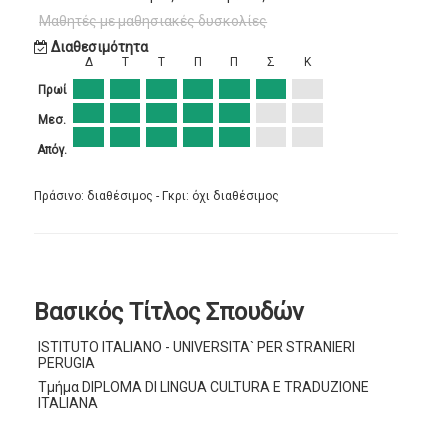
Μαθητές με μαθησιακές δυσκολίες
Διαθεσιμότητα
Δ
Τ
Τ
Π
Π
Σ
Κ
Πρωί
Μεσ.
Απόγ.
Πράσινο: διαθέσιμος - Γκρι: όχι διαθέσιμος
Βασικός Τίτλος Σπουδών
ISTITUTO ITALIANO - UNIVERSITA` PER STRANIERI
PERUGIA
Τμήμα DIPLOMA DI LINGUA CULTURA E TRADUZIONE
ITALIANA