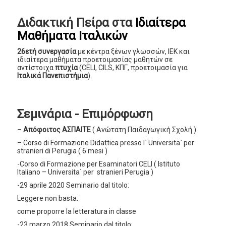
Διδακτική Πείρα στα
Ιδιαίτερα
Μαθήματα Ιταλικών
26ετή συνεργασία
με κέντρα ξένων γλωσσών, ΙΕΚ και
ιδιαίτερα μαθήματα προετοιμασίας μαθητών σε
αντίστοιχα
πτυχία
(CELI, CILS, ΚΠΓ, προετοιμασία για
Ιταλικά Πανεπιστήμια
).
Σεμινάρια - Επιμόρφωση
–
Απόφοιτος ΑΣΠΑΙΤΕ
( Ανώτατη Παιδαγωγική Σχολή )
– Corso di Formazione Didattica presso l` Universita` per
stranieri di Perugia ( 6 mesi )
-Corso di Formazione per Esaminatori CELI ( Istituto
Italiano – Universita` per stranieri Perugia )
-29 aprile 2020 Seminario dal titolo:
Leggere non basta:
come proporre la letteratura in classe
-23 marzo 2018 Seminario dal titolo: