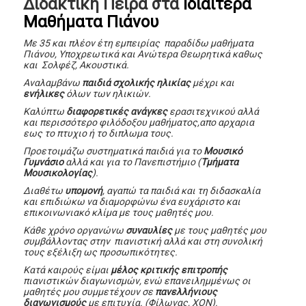
Διδακτική Πείρα στα
Ιδιαίτερα
Μαθήματα Πιάνου
Mε 35 και πλέον έτη εμπειρίας παραδίδω μαθήματα
Πιάνου, Υποχρεωτικά και Ανώτερα Θεωρητικά καθως
και Σολφέζ, Ακουστικά.
Αναλαμβάνω
παιδιά σχολικής ηλικίας
μέχρι και
ενήλικες
όλων των ηλικιών.
Καλύπτω
διαφορετικές ανάγκες
ερασιτεχνικού αλλά
και περισσότερο φιλόδοξου μαθήματος,απο αρχαρια
εως το πτυχιο ή το διπλωμα τους.
Προετοιμάζω συστηματικά παιδιά για το
Μουσικό
Γυμνάσιο
αλλά και για το Πανεπιστήμιο (
Τμήματα
Μουσικολογίας
).
Διαθέτω
υπομονή
, αγαπώ τα παιδιά και τη διδασκαλία
και επιδιώκω να διαμορφώνω ένα ευχάριστο και
επικοινωνιακό κλίμα με τους μαθητές μου.
Κάθε χρόνο οργανώνω
συναυλίες
με τους μαθητές μου
συμβάλλοντας στην πιανιστική αλλά και στη συνολική
τους εξέλιξη ως προσωπικότητες.
Κατά καιρούς είμαι
μέλος κριτικής επιτροπής
πιανιστικών διαγωνισμών, ενώ επανειλημμένως οι
μαθητές μου συμμετέχουν σε
πανελλήνιους
διαγωνισμούς
με επιτυχία. (Φίλωνας, ΧΟΝ).