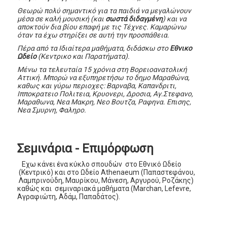
Θεωρώ πολύ σημαντικό για τα παιδιά να μεγαλώνουν
μέσα σε καλή μουσική (και
σωστά διδαγμένη
) και να
αποκτούν δια βίου επαφή με τις Τέχνες. Καμαρώνω
όταν τα έχω στηρίξει σε αυτή την προσπάθεια.
Πέρα από τα Ιδιαίτερα μαθήματα, διδάσκω στο
Εθνικο
Ωδείο
(Κεντρικο και Παρατήματα).
Μένω τα τελευταία 15 χρόνια στη Βορειοανατολική
Αττική. Μπορώ να εξυπηρετήσω το δημο Μαραθώνα,
καθως και γύρω περιοχες: Βαρναβα, Καπανδριτι,
Ιπποκρατειο Πολιτεια, Κρυονερι, Δροσια, Αγ.Στεφανο,
Μαραθωνα, Νεα Μακρη, Νεο Βουτζα, Ραφηνα. Επισης,
Νεα Σμυρνη, Φαληρο.
Σεμινάρια - Επιμόρφωση
Εχω κάνει ένα κύκλο σπουδών στο Εθνικό Ωδείο
(Κεντρικό) και στο Ωδείο Αthenaeum (Παπαστεφάνου,
Λαμπρινούδη, Μαυρίκου, Μάνεση, Αργυρού, Ροζάκης)
καθώς και σεμιναριακά μαθήματα (Marchan, Lefevre,
Αγραφιώτη, Αδάμ, Παπαδάτος).