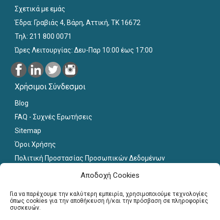
Σχετικά με εμάς
Έδρα: Γραβιάς 4, Βάρη, Αττική, ΤΚ 16672
Τηλ: 211 800 0071
Ώρες Λειτουργίας: Δευ-Παρ 10:00 έως 17:00
Χρήσιμοι Σύνδεσμοι
Blog
FAQ - Συχνές Ερωτήσεις
Sitemap
Όροι Χρήσης
Πολιτική Προστασίας Προσωπικών Δεδομένων
Εκπαιδευτικό Υλικό
Αποδοχή Cookies
Για εκπαιδευτικούς
Για να παρέχουμε την καλύτερη εμπειρία, χρησιμοποιούμε τεχνολογίες
όπως cookies για την αποθήκευση ή/και την πρόσβαση σε πληροφορίες
συσκευών.
Εγγραφή