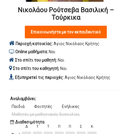
Νικολάου Ρούτσεβα Βασιλική –
Τούρκικα
Επικοινωνήστε με τον εκπαιδευτικό
Περιοχή κατοικίας:
Άγιος Νικόλαος Κρήτης
Online μαθήματα:
Ναι
Στο σπίτι του μαθητή:
Ναι
Στο σπίτι του καθηγητή:
Ναι
Εξυπηρετεί τις περιοχές:
Άγιος Νικόλαος Κρήτης
Αναλαμβάνει:
Παιδιά
Φοιτητές
Ενήλικες
Μαθητές με μαθησιακές δυσκολίες
Διαθεσιμότητα
Δ
Τ
Τ
Π
Π
Σ
Κ