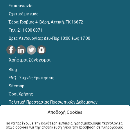
Επικοινωνία
Σχετικά με εμάς
Έδρα: Γραβιάς 4, Βάρη, Αττική, ΤΚ 16672
Τηλ: 211 800 0071
Ώρες Λειτουργίας: Δευ-Παρ 10:00 έως 17:00
Χρήσιμοι Σύνδεσμοι
Blog
FAQ - Συχνές Ερωτήσεις
Sitemap
Όροι Χρήσης
Πολιτική Προστασίας Προσωπικών Δεδομένων
Εκπαιδευτικό Υλικό
Αποδοχή Cookies
Για εκπαιδευτικούς
Για να παρέχουμε την καλύτερη εμπειρία, χρησιμοποιούμε τεχνολογίες
όπως cookies για την αποθήκευση ή/και την πρόσβαση σε πληροφορίες