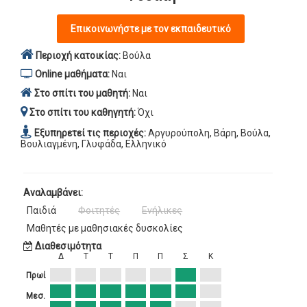
Επικοινωνήστε με τον εκπαιδευτικό
Περιοχή κατοικίας:
Βούλα
Online μαθήματα:
Ναι
Στο σπίτι του μαθητή:
Ναι
Στο σπίτι του καθηγητή:
Όχι
Εξυπηρετεί τις περιοχές:
Αργυρούπολη, Βάρη, Βούλα,
Βουλιαγμένη, Γλυφάδα, Ελληνικό
Αναλαμβάνει:
Παιδιά
Φοιτητές
Ενήλικες
Μαθητές με μαθησιακές δυσκολίες
Διαθεσιμότητα
Δ
Τ
Τ
Π
Π
Σ
Κ
Πρωί
Μεσ.