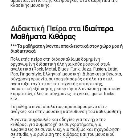
αρμονίας, αντίστιξης και φούγκας στα θεωρητικά της
κλασικής μουσικής.
Διδακτική Πείρα στα
Ιδιαίτερα
Μαθήματα Κιθάρας
***Τα μαθήματα γίνονται αποκλειστικά στον χώρο μου ή
διαδικτυακά.
Πολυετής πείρα στη διδασκαλία με δομημένη –
οργανωμένη διδακτική ύλη για κάθε μουσικό στυλ
αναλυτικά (Rock, Metal, Blues, Funk, Jazz, Fusion, Latin,
Pop, Fingerstyle, Ελληνική μουσική). Διδάσκεται θεωρία,
σύγχρονη αρμονία, αυτοσχεδιασμός σε όλα τα στυλ,
ανάπτυξη ταχύτητας και τεχνικής κατάρτισης,
ακουστική εξάσκηση, ρεπερτόριο & ανάλυση μουσικών
κομματιών, όλες οι σύγχρονες τεχνικές, guitar tricks
κτλ.
Το μάθημα είναι απολύτως προσαρμοσμένο στις
ανάγκες και στην μουσική κατεύθυνση του κάθε μαθητή.
Δίνονται συμβουλές και οδηγίες για τον ήχο της
κιθάρας, για συμμετοχή σε συγκροτήματα, για
εμφανίσεις σε συναυλίες, για παίξιμο και ηχογράφηση
σε studio, για ρύθμιση της κιθάρας και του μουσικού