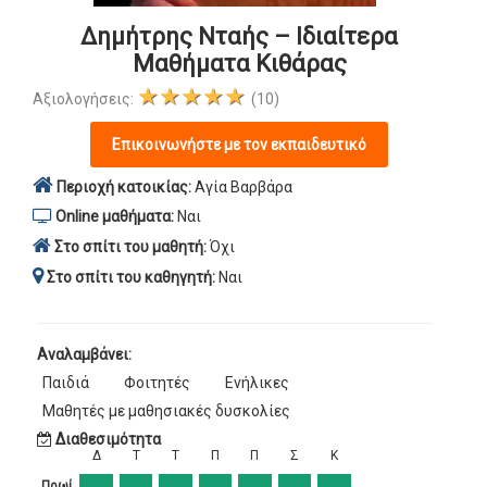
Δημήτρης Νταής – Ιδιαίτερα
Μαθήματα Κιθάρας
★★★★★
Αξιολογήσεις:
(10)
Επικοινωνήστε με τον εκπαιδευτικό
Περιοχή κατοικίας:
Αγία Βαρβάρα
Online μαθήματα:
Ναι
Στο σπίτι του μαθητή:
Όχι
Στο σπίτι του καθηγητή:
Ναι
Αναλαμβάνει:
Παιδιά
Φοιτητές
Ενήλικες
Μαθητές με μαθησιακές δυσκολίες
Διαθεσιμότητα
Δ
Τ
Τ
Π
Π
Σ
Κ
Πρωί