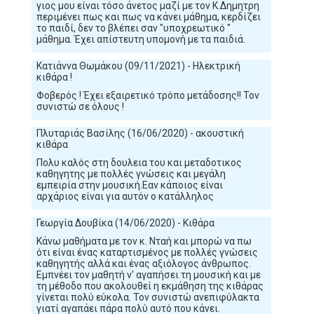
γιος μου είναι τόσο άνετος μαζί με τον Κ.Δημητρη
περιμένει πως και πως να κάνει μάθημα, κερδίζει
το παιδί, δεν το βλέπει σαν "υποχρεωτικό "
μάθημα. Έχει απίστευτη υπομονή με τα παιδιά.
Κατιάννα Θωμάκου (09/11/2021) - Ηλεκτρική
κιθάρα !
Φοβερός ! Έχει εξαιρετικό τρόπο μετάδοσης!! Τον
συνιστώ σε όλους !
Πλυταριάς Βασίλης (16/06/2020) - ακουστική
κιθάρα
Πολυ καλός στη δουλεια του και μεταδοτικος
καθηγητης με πολλές γνώσεις και μεγάλη
εμπειρία στην μουσική.Εαν κάποιος είναι
αρχάριος είναι για αυτόν ο κατάλληλος
Γεωργία Δουβίκα (14/06/2020) - Κιθάρα
Κάνω μαθήματα με τον κ. Νταή και μπορώ να πω
ότι είναι ένας καταρτισμένος με πολλές γνώσεις
καθηγητής αλλά και ένας αξιόλογος άνθρωπος.
Εμπνέει τον μαθητή ν' αγαπήσει τη μουσική και με
τη μέθοδο που ακολουθεί η εκμάθηση της κιθάρας
γίνεται πολύ εύκολα. Τον συνιστώ ανεπιφύλακτα
γιατί αγαπάει πάρα πολύ αυτό που κάνει.