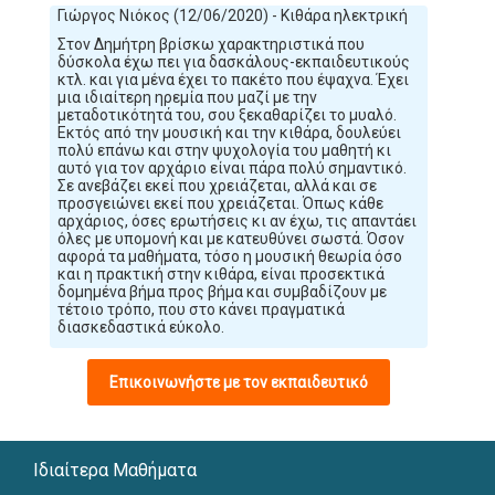
Γιώργος Νιόκος (12/06/2020) - Κιθάρα ηλεκτρική
Στον Δημήτρη βρίσκω χαρακτηριστικά που
δύσκολα έχω πει για δασκάλους-εκπαιδευτικούς
κτλ. και για μένα έχει το πακέτο που έψαχνα. Έχει
μια ιδιαίτερη ηρεμία που μαζί με την
μεταδοτικότητά του, σου ξεκαθαρίζει το μυαλό.
Εκτός από την μουσική και την κιθάρα, δουλεύει
πολύ επάνω και στην ψυχολογία του μαθητή κι
αυτό για τον αρχάριο είναι πάρα πολύ σημαντικό.
Σε ανεβάζει εκεί που χρειάζεται, αλλά και σε
προσγειώνει εκεί που χρειάζεται. Όπως κάθε
αρχάριος, όσες ερωτήσεις κι αν έχω, τις απαντάει
όλες με υπομονή και με κατευθύνει σωστά. Όσον
αφορά τα μαθήματα, τόσο η μουσική θεωρία όσο
και η πρακτική στην κιθάρα, είναι προσεκτικά
δομημένα βήμα προς βήμα και συμβαδίζουν με
τέτοιο τρόπο, που στο κάνει πραγματικά
διασκεδαστικά εύκολο.
Επικοινωνήστε με τον εκπαιδευτικό
Ιδιαίτερα Μαθήματα