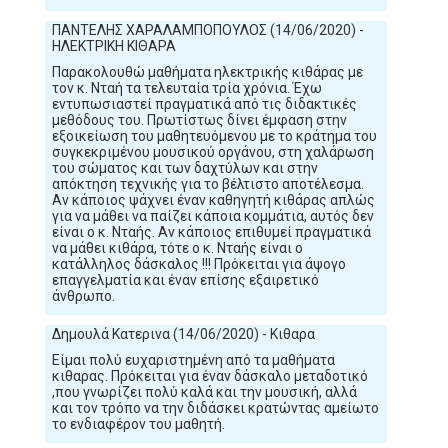
ΠΑΝΤΕΛΗΣ ΧΑΡΑΛΑΜΠΟΠΟΥΛΟΣ (14/06/2020) -
ΗΛΕΚΤΡΙΚΗ ΚΙΘΑΡΑ
Παρακολουθώ μαθήματα ηλεκτρικής κιθάρας με
τον κ. Νταή τα τελευταία τρία χρόνια. Έχω
εντυπωσιαστεί πραγματικά από τις διδακτικές
μεθόδους του. Πρωτίστως δίνει έμφαση στην
εξοικείωση του μαθητευόμενου με το κράτημα του
συγκεκριμένου μουσικού οργάνου, στη χαλάρωση
του σώματος και των δαχτύλων και στην
απόκτηση τεχνικής για το βέλτιστο αποτέλεσμα.
Αν κάποιος ψάχνει έναν καθηγητή κιθάρας απλώς
για να μάθει να παίζει κάποια κομμάτια, αυτός δεν
είναι ο κ. Νταής. Αν κάποιος επιθυμεί πραγματικά
να μάθει κιθάρα, τότε ο κ. Νταής είναι ο
κατάλληλος δάσκαλος !!! Πρόκειται για άψογο
επαγγελματία και έναν επίσης εξαιρετικό
άνθρωπο.
Δημουλά Κατερινα (14/06/2020) - Κιθαρα
Είμαι πολύ ευχαριστημένη από τα μαθήματα
κιθαρας. Πρόκειται για έναν δάσκαλο μεταδοτικό
,που γνωρίζει πολύ καλά και την μουσική, αλλά
και τον τρόπο να την διδάσκει κρατώντας αμείωτο
το ενδιαφέρον του μαθητή.