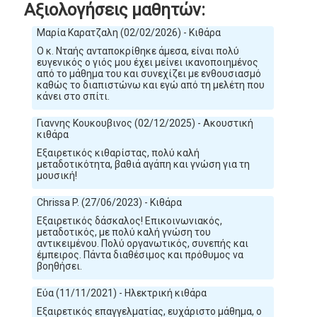
Αξιολογήσεις μαθητών:
Μαρία Καρατζαλη (02/02/2026) - Κιθάρα
Ο κ. Νταής ανταποκρίθηκε άμεσα, είναι πολύ
ευγενικός ο γιός μου έχει μείνει ικανοποιημένος
από το μάθημα του και συνεχίζει με ενθουσιασμό
καθώς το διαπιστώνω και εγώ από τη μελέτη που
κάνει στο σπίτι.
Γιαννης Κουκουβινος (02/12/2025) - Ακουστική
κιθάρα
Εξαιρετικός κιθαρίστας, πολύ καλή
μεταδοτικότητα, βαθιά αγάπη και γνώση για τη
μουσική!
Chrissa P. (27/06/2023) - Κιθάρα
Eξαιρετικός δάσκαλος! Eπικοινωνιακός,
μεταδοτικός, με πολύ καλή γνώση του
αντικειμένου. Πολύ οργανωτικός, συνεπής και
έμπειρος. Πάντα διαθέσιμος και πρόθυμος να
βοηθήσει.
Εύα (11/11/2021) - Ηλεκτρική κιθάρα
Εξαιρετικός επαγγελματίας, ευχάριστο μάθημα, ο