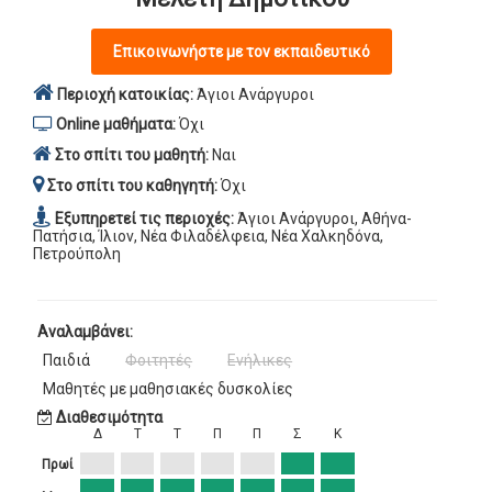
Επικοινωνήστε με τον εκπαιδευτικό
Περιοχή κατοικίας:
Άγιοι Ανάργυροι
Online μαθήματα:
Όχι
Στο σπίτι του μαθητή:
Ναι
Στο σπίτι του καθηγητή:
Όχι
Εξυπηρετεί τις περιοχές:
Άγιοι Ανάργυροι, Αθήνα-
Πατήσια, Ίλιον, Νέα Φιλαδέλφεια, Νέα Χαλκηδόνα,
Πετρούπολη
Αναλαμβάνει:
Παιδιά
Φοιτητές
Ενήλικες
Μαθητές με μαθησιακές δυσκολίες
Διαθεσιμότητα
Δ
Τ
Τ
Π
Π
Σ
Κ
Πρωί