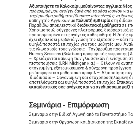
Αξιοποιήστε το Καλοκαίρι μαθαίνοντας αγγλικά: Νέο
πρόγραμμά μου ανοίγει ξανά από τα μέσα Ιουνίου για
ταχύρρυθμα μαθήματα (Summer Intensives) ή να ξεκιν
καθηγητής Αγγλικών με
πολυετή εμπειρία
στη διδασκα
Παραδίδω αποκλειστικά
διαδικτυακά μαθήματα
σε επ
Χρησιμοποιώ σύγχρονες πλατφόρμες, διαδραστικά ερ
προσαρμοσμένο στις ανάγκες κάθε μαθητή. Η 7ετής εμ
έχει εξοπλίσει με βαθιά γνώση της εξέτασης — κάτι 
υψηλά ποσοστά επιτυχίας για τους μαθητές μου. Αν
τις γλωσσικές τους γνώσεις –Ταχύρρυθμη προετοιμασ
Fluency Sessions (βελτίωση προφορικής έκφραση
– Χρειάζονται κάλυψη των γλωσσικών ή ενίσχυση στ
πιστοποιήσεις (LRN, Michigan κ.ά.) – Θέλουν να αναπ
στοχευμένη, εξατομικευμένη & σύγχρονη προσέγγιση
με διαφορετικά μαθησιακά προφίλ – Αξιοποίηση σ
διαδικασία – Οργανωμενη και στοχοπροσηλωμένη διδ
αποτελέσματα και υψηλά ποσοστά επιτυχίας
Επικοιν
εκπαιδευτικές σας ανάγκες και να σχεδιάσουμε μαζί 
Σεμινάρια - Επιμόρφωση
Σεμινάριο στην Ειδική Αγωγή από το Πανεπιστήμιο Π
Σεμινάριο στην Oργάνωση και Διοίκηση της Εκπαίδευ