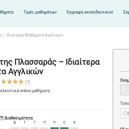
αθήματα
Τιμές μαθημάτων
Εγγραφή εκπαιδευτικού
Σε
 – Ιδιαίτερα Μαθήματα Αγγλικών
της Πλασσαράς – Ιδιαίτερα
α Αγγλικών
★★★★★
Ονο
(7)
κλειστικά online μαθήματα
Τύπο
Διαθεσιμότητα
Δ
Τ
Τ
Π
Π
Σ
Κ