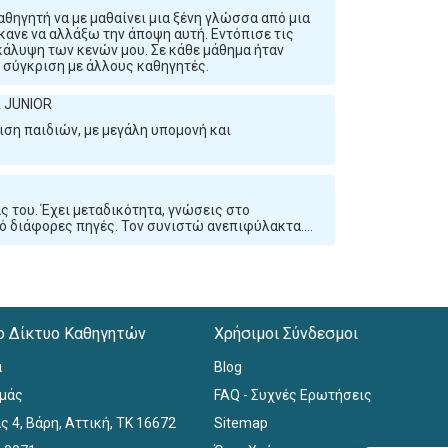
αθηγητή να με μαθαίνει μια ξένη γλώσσα από μια
κανε να αλλάξω την άποψη αυτή. Εντόπισε τις
κάλυψη των κενών μου. Σε κάθε μάθημα ήταν
 σύγκριση με άλλους καθηγητές.
Α JUNIOR
ιση παιδιών, με μεγάλη υπομονή και
ς του. Έχει μεταδικότητα, γνώσεις στο
ό διάφορες πηγές. Τον συνιστώ ανεπιφύλακτα....
ο Δίκτυο Καθηγητών
Χρήσιμοι Σύνδεσμοι
α
Blog
εμάς
FAQ - Συχνές Ερωτήσεις
ς 4, Βάρη, Αττική, ΤΚ 16672
Sitemap