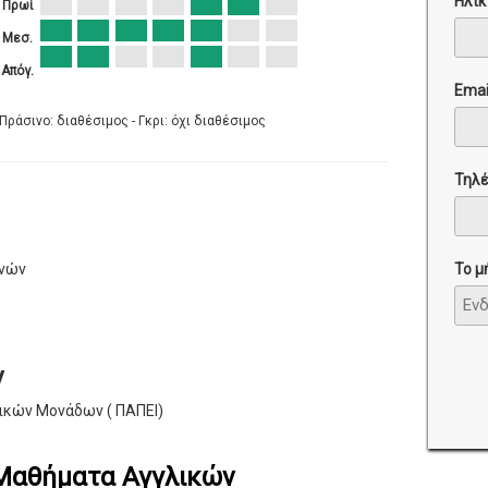
Ηλικ
Πρωί
Μεσ.
Απόγ.
Emai
Πράσινο: διαθέσιμος - Γκρι: όχι διαθέσιμος
Τηλ
Το μ
ηνών
ν
τικών Μονάδων ( ΠΑΠΕΙ)
 Μαθήματα Αγγλικών