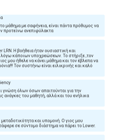
κα
 το μάθημα με σαφήνεια, είναι πάντα πρόθυμος να
Τον προτείνω ανεπιφύλακτα
er LRN. Η βοήθεια ήταν ουσιαστική και
ά λόγω κάποιων υποχρεώσεων. Το στήριξε ,τον
γιος μου ήθελε να κάνει μάθημα και τον έβλεπα να
όνια!!! Τον συστήνω είναι ειλικρινής και καλό
ciency
ι γνώση όλων όσων απαιτούνται για την
ς ανάγκες του μαθητή, αλλά και του ενήλικα
μεταδοτικότητα και υπομονή. Ο γιος μου
τάφερε σε σύντομο διάστημα να πάρει το Lower.