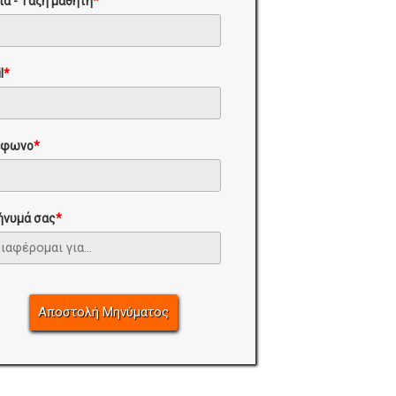
ία - Τάξη μαθητή
*
l
*
έφωνο
*
ήνυμά σας
*