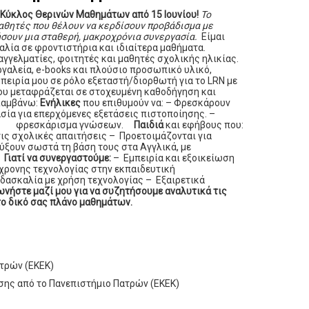
ς Κύκλος Θερινών Μαθημάτων από 15 Ιουνίου!
Το
 μαθητές που θέλουν να κερδίσουν προβάδισμα με
ήσουν μια σταθερή, μακροχρόνια συνεργασία.
Είμαι
λία σε φροντιστήρια και ιδιαίτερα μαθήματα.
αγγελματίες, φοιτητές και μαθητές σχολικής ηλικίας.
γαλεία, e-books και πλούσιο προσωπικό υλικό,
πειρία μου σε ρόλο εξεταστή/διορθωτή για το LRN με
που μεταφράζεται σε στοχευμένη καθοδήγηση και
αλαμβάνω:
Ενήλικες
που επιθυμούν να: – Φρεσκάρουν
ία για επερχόμενες εξετάσεις πιστοποίησης. –
ς) & φρεσκάρισμα γνώσεων.
Παιδιά
και εφήβους που:
ις σχολικές απαιτήσεις – Προετοιμάζονται για
τύξουν σωστά τη βάση τους στα Αγγλικά, με
Γιατί να συνεργαστούμε:
– Εμπειρία και εξοικείωση
ύγχρονης τεχνολογίας στην εκπαιδευτική
ασκαλία με χρήση τεχνολογίας – Εξαιρετικά
ωνήστε μαζί μου για να συζητήσουμε αναλυτικά τις
το δικό σας πλάνο μαθημάτων.
ατρών (ΕΚΕΚ)
σης από το Πανεπιστήμιο Πατρών (ΕΚΕΚ)