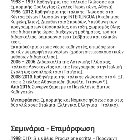
1993 – 1997:
Καθηγήτρια της Ιταλικής Γλώσσας και
Εμπορικής Ορολογίας (Σχολές Περαντώνη, Αθήνα).
1996 -2012:
Καθηγήτρια της Ιταλικής Γλώσσας στα
Κέντρα Ξένων Γλωσσών της INTERLINGUA (Ακαδημίας,
Κυψέλη, Ίλιον), Διευθύντρια Σπουδών, Υπεύθυνη των
προγραμμάτων διδασκαλίας, σύνταξη, χωρισμός ύλης
της διδακτικής ώρας, διεξαγωγή μαθήματος, τρόποι
διδασκαλίας, δημιουργία τεστ Σαββάτου και τελικών
τεστ.
Εκπαιδεύτρια στους νέους καθηγητές, επιμόρφωση
αυτών με μορφή σεμιναρίων (χρήση οπτικοακουστικών
μεθόδων διδασκαλίας).
2005 – 2006:
Διδασκαλία της Λατινικής Γλώσσας,
Ιταλικής Λογοτεχνίας και της Γεωγραφίας στην Ιταλική
Σχολή ως αναπληρώτρια (Πατήσια).
2008-2013:
Καθηγήτρια της Ιταλικής γλώσσας στο Φ.Ξ.Γ.
της κ. Στέλλας Αθανασιάδη (Κυψέλη, Τιτάνων 9).
Από 2016:
Συνεργάζομαι με το Πανελλήνιο Δίκτυο
Καθηγητών.
Μεταφράσεις:
Εμπορικής και Νομικής φύσεως και στις
δύο γλώσσες (Ιταλικά- Ελληνικά, Ελληνικά – Ιταλικά).
Σεμινάρια - Επιμόρφωση
1998:
C.I.D.I.S. με θέμα: Produzione scritta – Παραγωγή