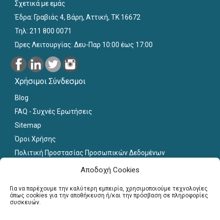
Σχετικά με εμάς
Έδρα: Γραβιάς 4, Βάρη, Αττική, ΤΚ 16672
Τηλ: 211 800 0071
Ώρες Λειτουργίας: Δευ-Παρ 10:00 έως 17:00
Χρήσιμοι Σύνδεσμοι
Blog
FAQ - Συχνές Ερωτήσεις
Sitemap
Όροι Χρήσης
Πολιτική Προστασίας Προσωπικών Δεδομένων
Εκπαιδευτικό Υλικό
Αποδοχή Cookies
Για εκπαιδευτικούς
Για να παρέχουμε την καλύτερη εμπειρία, χρησιμοποιούμε τεχνολογίες
όπως cookies για την αποθήκευση ή/και την πρόσβαση σε πληροφορίες
συσκευών.
Εγγραφή
Σύνδεση Μελών