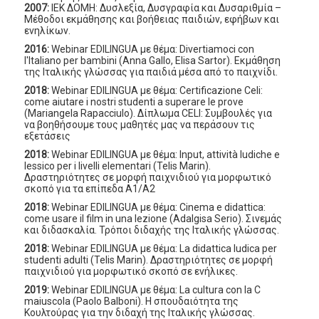
2007:
ΙΕΚ ΔΟΜΗ: Δυσλεξία, Δυσγραφία και Δυσαριθμία –
Μέθοδοι εκμάθησης και βοήθειας παιδιών, εφήβων και
ενηλίκων.
2016:
Webinar EDILINGUA με θέμα: Divertiamoci con
l'Italiano per bambini (Anna Gallo, Elisa Sartor). Εκμάθηση
της Ιταλικής γλώσσας για παιδιά μέσα από το παιχνίδι.
2018:
Webinar EDILINGUA με θέμα: Certificazione Celi:
come aiutare i nostri studenti a superare le prove
(Mariangela Rapacciulo). Δίπλωμα CELI: Συμβουλές για
να βοηθήσουμε τους μαθητές μας να περάσουν τις
εξετάσεις
2018:
Webinar EDILINGUA με θέμα: Input, attività ludiche e
lessico per i livelli elementari (Telis Marin).
Δραστηριότητες σε μορφή παιχνιδιού για μορφωτικό
σκοπό για τα επίπεδα Α1/Α2
2018:
Webinar EDILINGUA με θέμα: Cinema e didattica:
come usare il film in una lezione (Adalgisa Serio). Σινεμάς
και διδασκαλία. Τρόποι διδαχής της Ιταλικής γλώσσας.
2018:
Webinar EDILINGUA με θέμα: La didattica ludica per
studenti adulti (Telis Marin). Δραστηριότητες σε μορφή
παιχνιδιού για μορφωτικό σκοπό σε ενήλικες.
2019:
Webinar EDILINGUA με θέμα: La cultura con la C
maiuscola (Paolo Balboni). Η σπουδαιότητα της
Κουλτούρας για την διδαχή της Ιταλικής γλώσσας.