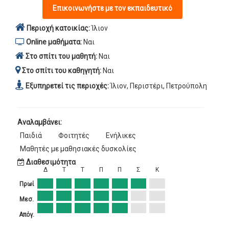
Επικοινωνήστε με τον εκπαιδευτικό
Περιοχή κατοικίας:
Ίλιον
Online μαθήματα:
Ναι
Στο σπίτι του μαθητή:
Ναι
Στο σπίτι του καθηγητή:
Ναι
Εξυπηρετεί τις περιοχές:
Ίλιον, Περιστέρι, Πετρούπολη
Αναλαμβάνει:
Παιδιά
Φοιτητές
Ενήλικες
Μαθητές με μαθησιακές δυσκολίες
Διαθεσιμότητα
Δ
Τ
Τ
Π
Π
Σ
Κ
Πρωί
Μεσ.
Απόγ.