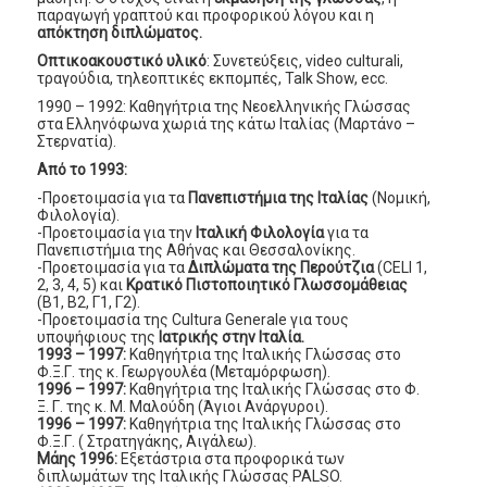
παραγωγή γραπτού και προφορικού λόγου και η
απόκτηση διπλώματος.
Οπτικοακουστικό υλικό
: Συνετεύξεις, video culturali,
τραγούδια, τηλεοπτικές εκπομπές, Talk Show, ecc.
1990 – 1992: Καθηγήτρια της Νεοελληνικής Γλώσσας
στα Ελληνόφωνα χωριά της κάτω Ιταλίας (Μαρτάνο –
Στερνατία).
Από το 1993:
-Προετοιμασία για τα
Πανεπιστήμια της Ιταλίας
(Νομική,
Φιλολογία).
-Προετοιμασία για την
Ιταλική Φιλολογία
για τα
Πανεπιστήμια της Αθήνας και Θεσσαλονίκης.
-Προετοιμασία για τα
Διπλώματα της Περούτζια
(CELI 1,
2, 3, 4, 5) και
Κρατικό Πιστοποιητικό Γλωσσομάθειας
(Β1, Β2, Γ1, Γ2).
-Προετοιμασία της Cultura Generale για τους
υποψήφιους της
Ιατρικής στην Ιταλία.
1993 – 1997:
Καθηγήτρια της Ιταλικής Γλώσσας στο
Φ.Ξ.Γ. της κ. Γεωργουλέα (Μεταμόρφωση).
1996 – 1997:
Καθηγήτρια της Ιταλικής Γλώσσας στο Φ.
Ξ. Γ. της κ. Μ. Μαλούδη (Άγιοι Ανάργυροι).
1996 – 1997:
Καθηγήτρια της Ιταλικής Γλώσσας στο
Φ.Ξ.Γ. ( Στρατηγάκης, Αιγάλεω).
Μάης 1996:
Εξετάστρια στα προφορικά των
διπλωμάτων της Ιταλικής Γλώσσας PALSO.