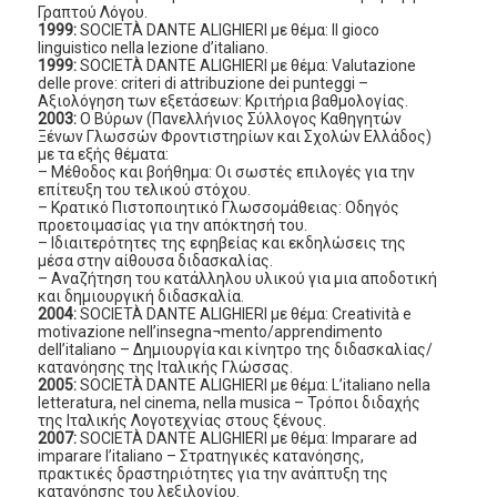
Γραπτού Λόγου.
1999:
SOCIETÀ DANTE ALIGHIERI με θέμα: Il gioco
linguistico nella lezione d’italiano.
1999:
SOCIETÀ DANTE ALIGHIERI με θέμα: Valutazione
delle prove: criteri di attribuzione dei punteggi –
Αξιολόγηση των εξετάσεων: Κριτήρια βαθμολογίας.
2003:
Ο Βύρων (Πανελλήνιος Σύλλογος Καθηγητών
Ξένων Γλωσσών Φροντιστηρίων και Σχολών Ελλάδος)
με τα εξής θέματα:
– Μέθοδος και βοήθημα: Οι σωστές επιλογές για την
επίτευξη του τελικού στόχου.
– Κρατικό Πιστοποιητικό Γλωσσομάθειας: Οδηγός
προετοιμασίας για την απόκτησή του.
– Ιδιαιτερότητες της εφηβείας και εκδηλώσεις της
μέσα στην αίθουσα διδασκαλίας.
– Αναζήτηση του κατάλληλου υλικού για μια αποδοτική
και δημιουργική διδασκαλία.
2004:
SOCIETÀ DANTE ALIGHIERI με θέμα: Creatività e
motivazione nell’insegna¬mento/apprendimento
dell’italiano – Δημιουργία και κίνητρο της διδασκαλίας/
κατανόησης της Ιταλικής Γλώσσας.
2005:
SOCIETÀ DANTE ALIGHIERI με θέμα: L’italiano nella
letteratura, nel cinema, nella musica – Τρόποι διδαχής
της Ιταλικής Λογοτεχνίας στους ξένους.
2007:
SOCIETÀ DANTE ALIGHIERI με θέμα: Imparare ad
imparare l’italiano – Στρατηγικές κατανόησης,
πρακτικές δραστηριότητες για την ανάπτυξη της
κατανόησης του λεξιλογίου.