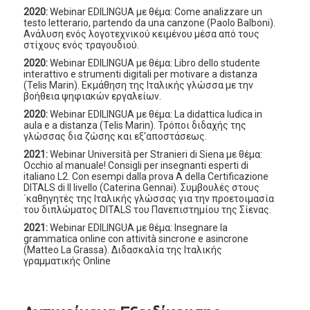
2020:
Webinar EDILINGUA με θέμα: Come analizzare un
testo letterario, partendo da una canzone (Paolo Balboni).
Ανάλυση ενός λογοτεχνικού κειμένου μέσα από τους
στίχους ενός τραγουδιού.
2020:
Webinar EDILINGUA με θέμα: Libro dello studente
interattivo e strumenti digitali per motivare a distanza
(Telis Marin). Εκμάθηση της Ιταλικής γλώσσα με την
βοήθεια ψηφιακών εργαλείων.
2020:
Webinar EDILINGUA με θέμα: La didattica ludica in
aula e a distanza (Telis Marin). Τρόποι διδαχής της
γλώσσας δια ζώσης και εξ'αποστάσεως.
2021:
Webinar Università per Stranieri di Siena με θέμα:
Occhio al manuale! Consigli per insegnanti esperti di
italiano L2. Con esempi dalla prova A della Certificazione
DITALS di II livello (Caterina Gennai). Συμβουλές στους
΄καθηγητές της Ιταλικής γλώσσας για την προετοιμασία
του διπλώματος DITALS του Πανεπιστημίου της Σίενας.
2021:
Webinar EDILINGUA με θέμα: Insegnare la
grammatica online con attività sincrone e asincrone
(Matteo La Grassa). Διδασκαλία της Ιταλικής
γραμματικής Online