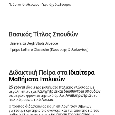
Πράσινο: διαθέσιμος - Γκρι: όχι διαθέσιμος
Βασικός Τίτλος Σπουδών
Universitά Degli Studi Di Lecce
Τμήμα Lettere Classiche (Κλασικής Φιλολογίας)
Διδακτική Πείρα στα
Ιδιαίτερα
Μαθήματα Ιταλικών
25 χρόνια
ιδιαίτερα μαθήματα Ιταλικής γλώσσας με
μεγάλη επιτυχία.
Καθηγήτρια και διευθύντρια σπουδών
σε μεγάλο φροντιστηριακό όμιλο.
Αναπληρώτρια
στο
Ιταλικό μορφωτικό Λύκειο.
Ο τρόπος διδασκαλίας και η επιλογή των βιβλίων
γίνεται με κριτήριο τις ανάγκες και τις απαιτήσεις του
μαθητή. Ο στόχος είναι η
εκμάθηση της γλώσσας
, η