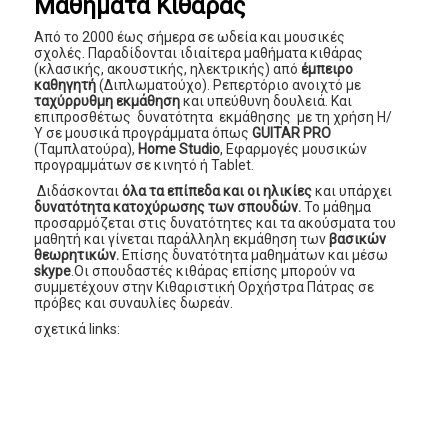
Μαθήματα Κιθάρας
Από το 2000 έως σήμερα σε ωδεία και μουσικές
σχολές. Παραδίδονται ιδιαίτερα μαθήματα κιθάρας
(κλασικής, ακουστικής, ηλεκτρικής) από
έμπειρο
καθηγητή
(Διπλωματούχο). Ρεπερτόριο ανοιχτό με
ταχύρρυθμη εκμάθηση
και υπεύθυνη δουλειά. Και
επιπροσθέτως δυνατότητα εκμάθησης με τη χρήση Η/
Υ σε μουσικά προγράμματα όπως
GUITAR PRO
(Ταμπλατούρα),
Home Studio
, Eφαρμογές μουσικών
προγραμμάτων σε κινητό ή Tablet.
Διδάσκονται
όλα τα επίπεδα και οι ηλικίες
και υπάρχει
δυνατότητα κατοχύρωσης των σπουδών.
Το μάθημα
προσαρμόζεται στις δυνατότητες και τα ακούσματα του
μαθητή και γίνεται παράλληλη εκμάθηση των
βασικών
θεωρητικών.
Επίσης δυνατότητα μαθημάτων και μέσω
skype
.Οι σπουδαστές κιθάρας επίσης μπορούν να
συμμετέχουν στην Κιθαριστική Ορχήστρα Πάτρας σε
πρόβες και συναυλίες δωρεάν.
σχετικά links: