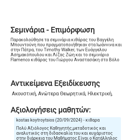
Σεμινάρια - Επιμόρφωση
Παρακολούθησε τα σεμινάρια κιθάρας του Βαγγέλη
Μπουντούνη που πραγματοποιήθηκαν στα Ιωάννινα και
στην Πάτρα, του Timothy Walker, των Ευάγγελου
Ασημακόπουλου και Λίζας Ζώη και το σεμινάριο
Flamenco κιθάρας του Γιώργου Αναστασάκη στο Βόλο
Αντικείμενα Εξειδίκευσης
Ακουστική, Ανώτερα Θεωρητικά, Ηλεκτρική, Κλασική
Αξιολογήσεις μαθητών:
kostas koytroytsios (20/09/2024) - κιθαρα
Πολύ Αξιόλογος Καθηγητής,μεταδοτικός και
αναλυτικός στη διδασκαλία του και ευχάριστος
στην διάρκεια του Μαθήματος.Είναι ο Κατάλληλος