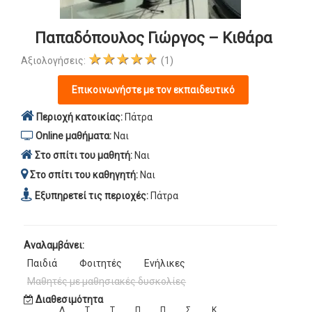
Παπαδόπουλος Γιώργος – Κιθάρα
★★★★★
Αξιολογήσεις:
(1)
Επικοινωνήστε με τον εκπαιδευτικό
Περιοχή κατοικίας:
Πάτρα
Online μαθήματα:
Ναι
Στο σπίτι του μαθητή:
Ναι
Στο σπίτι του καθηγητή:
Ναι
Εξυπηρετεί τις περιοχές:
Πάτρα
Αναλαμβάνει:
Παιδιά
Φοιτητές
Ενήλικες
Μαθητές με μαθησιακές δυσκολίες
Διαθεσιμότητα
Δ
Τ
Τ
Π
Π
Σ
Κ