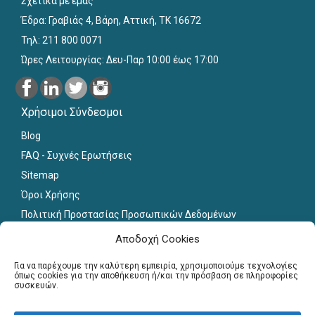
Σχετικά με εμάς
Έδρα: Γραβιάς 4, Βάρη, Αττική, ΤΚ 16672
Τηλ: 211 800 0071
Ώρες Λειτουργίας: Δευ-Παρ 10:00 έως 17:00
Χρήσιμοι Σύνδεσμοι
Blog
FAQ - Συχνές Ερωτήσεις
Sitemap
Όροι Χρήσης
Πολιτική Προστασίας Προσωπικών Δεδομένων
Εκπαιδευτικό Υλικό
Αποδοχή Cookies
Για εκπαιδευτικούς
Για να παρέχουμε την καλύτερη εμπειρία, χρησιμοποιούμε τεχνολογίες
όπως cookies για την αποθήκευση ή/και την πρόσβαση σε πληροφορίες
συσκευών.
Εγγραφή
Σύνδεση Μελών