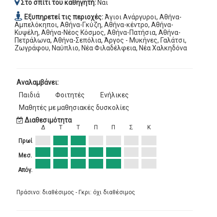
Στο σπίτι του καθηγητή:
Ναι
Εξυπηρετεί τις περιοχές:
Άγιοι Ανάργυροι, Αθήνα-
Αμπελόκηποι, Αθήνα-Γκύζη, Αθήνα-κέντρο, Αθήνα-
Κυψέλη, Αθήνα-Νέος Κόσμος, Αθήνα-Πατήσια, Αθήνα-
Πετράλωνα, Αθήνα-Σεπόλια, Άργος - Μυκήνες, Γαλάτσι,
Ζωγράφου, Ναύπλιο, Νέα Φιλαδέλφεια, Νέα Χαλκηδόνα
Αναλαμβάνει:
Παιδιά
Φοιτητές
Ενήλικες
Μαθητές με μαθησιακές δυσκολίες
Διαθεσιμότητα
Δ
Τ
Τ
Π
Π
Σ
Κ
Πρωί
Μεσ.
Απόγ.
Πράσινο: διαθέσιμος - Γκρι: όχι διαθέσιμος