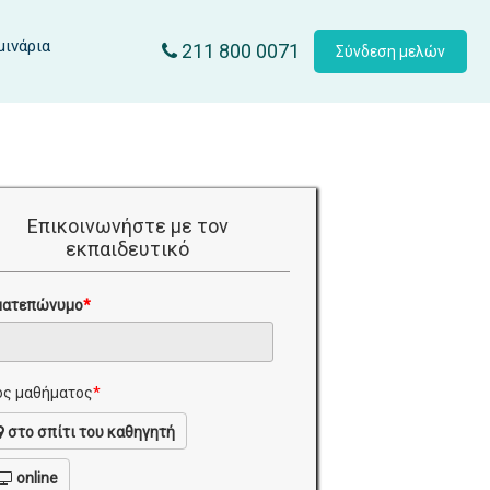
μινάρια
211 800 0071
Σύνδεση μελών
Επικοινωνήστε με τον
εκπαιδευτικό
ματεπώνυμο
*
ς μαθήματος
*
στο σπίτι του καθηγητή
online