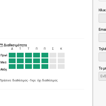
Ηλικ
Emai
Διαθεσιμότητα
Τηλ
Δ
Τ
Τ
Π
Π
Σ
Κ
Πρωί
Μεσ.
Το μ
Απόγ.
Πράσινο: διαθέσιμος - Γκρι: όχι διαθέσιμος