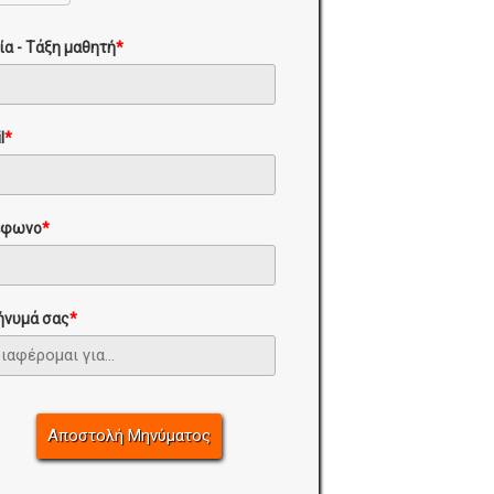
ία - Τάξη μαθητή
*
l
*
έφωνο
*
ήνυμά σας
*