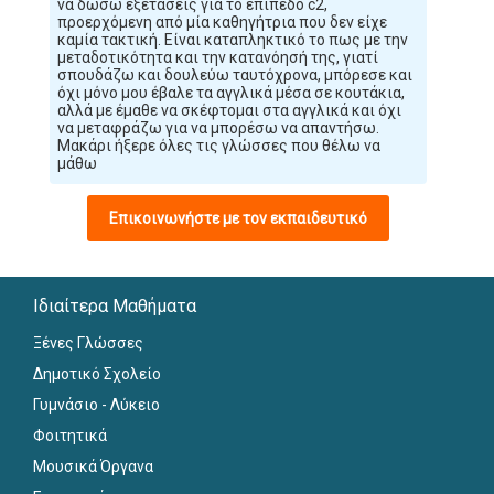
να δώσω εξετάσεις για το επίπεδο c2,
προερχόμενη από μία καθηγήτρια που δεν είχε
καμία τακτική. Είναι καταπληκτικό το πως με την
μεταδοτικότητα και την κατανόησή της, γιατί
σπουδάζω και δουλεύω ταυτόχρονα, μπόρεσε και
όχι μόνο μου έβαλε τα αγγλικά μέσα σε κουτάκια,
αλλά με έμαθε να σκέφτομαι στα αγγλικά και όχι
να μεταφράζω για να μπορέσω να απαντήσω.
Μακάρι ήξερε όλες τις γλώσσες που θέλω να
μάθω
Επικοινωνήστε με τον εκπαιδευτικό
Ιδιαίτερα Μαθήματα
Ξένες Γλώσσες
Δημοτικό Σχολείο
Γυμνάσιο - Λύκειο
Φοιτητικά
Μουσικά Όργανα