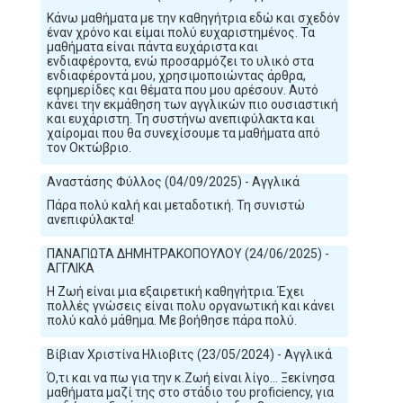
Κάνω μαθήματα με την καθηγήτρια εδώ και σχεδόν
έναν χρόνο και είμαι πολύ ευχαριστημένος. Τα
μαθήματα είναι πάντα ευχάριστα και
ενδιαφέροντα, ενώ προσαρμόζει το υλικό στα
ενδιαφέροντά μου, χρησιμοποιώντας άρθρα,
εφημερίδες και θέματα που μου αρέσουν. Αυτό
κάνει την εκμάθηση των αγγλικών πιο ουσιαστική
και ευχάριστη. Τη συστήνω ανεπιφύλακτα και
χαίρομαι που θα συνεχίσουμε τα μαθήματα από
τον Οκτώβριο.
Αναστάσης Φύλλος (04/09/2025) - Αγγλικά
Πάρα πολύ καλή και μεταδοτική. Τη συνιστώ
ανεπιφύλακτα!
ΠΑΝΑΓΙΩΤΑ ΔΗΜΗΤΡΑΚΟΠΟΥΛΟΥ (24/06/2025) -
ΑΓΓΛΙΚΑ
Η Ζωή είναι μια εξαιρετική καθηγήτρια. Έχει
πολλές γνώσεις είναι πολυ οργανωτική και κάνει
πολύ καλό μάθημα. Με βοήθησε πάρα πολύ.
Βίβιαν Χριστίνα Ηλιοβιτς (23/05/2024) - Αγγλικά
Ό,τι και να πω για την κ.Ζωή είναι λίγο… Ξεκίνησα
μαθήματα μαζί της στο στάδιο του proficiency, για