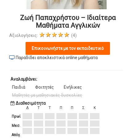
Ζωή Παπαχρήστου – Ιδιαίτερα
Μαθήματα Αγγλικών
★★★★★
Αξιολογήσεις:
(4)
Επικοινωνήστε με τον εκπαιδευτικό
Παραδίδει αποκλειστικά online μαθήματα
Αναλαμβάνει:
Παιδιά
Φοιτητές
Ενήλικες
Μαθητές με μαθησιακές δυσκολίες
Διαθεσιμότητα
Δ
Τ
Τ
Π
Π
Σ
Κ
Πρωί
Μεσ.
Απόγ.