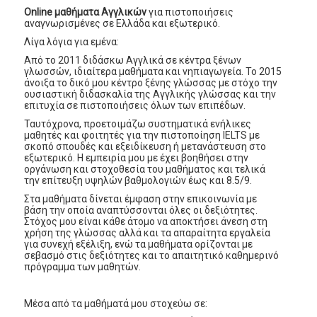
Online μαθήματα Αγγλικών
για πιστοποιήσεις
αναγνωρισμένες σε Ελλάδα και εξωτερικό.
Λίγα λόγια για εμένα:
Από το 2011 διδάσκω Αγγλικά σε κέντρα ξένων
γλωσσών, ιδιαίτερα μαθήματα και νηπιαγωγεία. Το 2015
άνοιξα το δικό μου κέντρο ξένης γλώσσας με στόχο την
ουσιαστική διδασκαλία της Αγγλικής γλώσσας και την
επιτυχία σε πιστοποιήσεις όλων των επιπέδων.
Ταυτόχρονα, προετοιμάζω συστηματικά ενήλικες
μαθητές και φοιτητές για την πιστοποίηση IELTS με
σκοπό σπουδές και εξειδίκευση ή μετανάστευση στο
εξωτερικό. Η εμπειρία μου με έχει βοηθήσει στην
οργάνωση και στοχοθεσία του μαθήματος και τελικά
την επίτευξη υψηλών βαθμολογιών έως και 8.5/9.
Στα μαθήματα δίνεται έμφαση στην επικοινωνία με
βάση την οποία αναπτύσσονται όλες οι δεξιότητες.
Στόχος μου είναι κάθε άτομο να αποκτήσει άνεση στη
χρήση της γλώσσας αλλά και τα απαραίτητα εργαλεία
για συνεχή εξέλιξη, ενώ τα μαθήματα ορίζονται με
σεβασμό στις δεξιότητες και το απαιτητικό καθημερινό
πρόγραμμα των μαθητών.
Μέσα από τα μαθήματά μου στοχεύω σε: