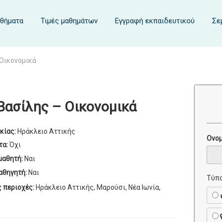
αθήματα
Τιμές μαθημάτων
Εγγραφή εκπαιδευτικού
Σε
Οικονομικά
Βασίλης – Οικονομικά
κίας:
Ηράκλειο Αττικής
Ονο
τα:
Όχι
μαθητή:
Ναι
αθηγητή:
Ναι
Τύπο
ς περιοχές:
Ηράκλειο Αττικής, Μαρούσι, Νέα Ιωνία,