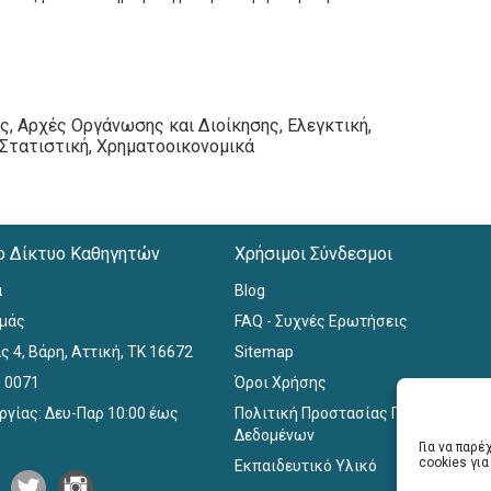
, Αρχές Οργάνωσης και Διοίκησης, Ελεγκτική,
 Στατιστική, Χρηματοοικονομικά
ο Δίκτυο Καθηγητών
Χρήσιμοι Σύνδεσμοι
α
Blog
εμάς
FAQ - Συχνές Ερωτήσεις
ς 4, Βάρη, Αττική, ΤΚ 16672
Sitemap
0 0071
Όροι Χρήσης
ργίας: Δευ-Παρ 10:00 έως
Πολιτική Προστασίας Προσωπικών
Δεδομένων
Για να παρ
cookies γι
Εκπαιδευτικό Υλικό