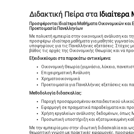
Διδακτική Πείρα στα
Ιδιαίτερα
Προσφέρονται Ιδιαίτερα Μαθήματα Οικονομικών και Ε
Προετοιμασία Πανελληνίων
Με πολυετή εμπειρία στην οικονομική ανάλυση και τη
προσφέρω ιδιαίτερα μαθήματα για μαθητές γυμνασίου
υποψηφίους για τις Πανελλήνιες εξετάσεις. Στόχος μ
βάθος τις αρχές της Οικονομικής Θεωρίας και να προ
Εξειδικεύομαι στα παρακάτω αντικείμενα:
Οικονομική Θεωρία (γυμνάσιο, λύκειο, πανεπισ
Επιχειρηματική Ανάλυση
Χρηματοοικονομικά
Προετοιμασία για Πανελλήνιες εξετάσεις και π
Μεθοδολογία διδασκαλίας:
Παροχή προσαρμοσμένου εκπαιδευτικού υλικού
Εφαρμογή σε πραγματικά παραδείγματα και πρ
Χρήση εργαλείων ανάλυσης δεδομένων, όπως Mic
Προσωπική υποστήριξη και εξατομικευμένη καθ
Με την εμπειρία μου στην ιδιωτική διδασκαλία και ως 
θεωρητική γνώση με πρακτικές εφαρμογές, προσφέρο