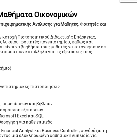
 Μαθήματα Οικονομικών
πιχειρηματικής Ανάλυσης για Μαθητές, Φοιτητές και
ν κατοχή Πιστοποιητικού Διδακτικής Επάρκειας,
, λυκείου, φοιτητές πανεπιστημίου, καθώς και
ου είναι να βοηθήσω τους μαθητές να κατανοήσουν σε
ετοιμαστούν κατάλληλα για τις εξετάσεις τους.
τήμιο)
ανεπιστημιακές πιστοποιήσεις
, σημειώσεων και βιβλίων.
οσομοίωση εξετάσεων.
rosoft Excel και SQL.
οδήγηση για κάθε επίπεδο.
Financial Analyst και Business Controller, συνδυάζω τη
ντας μια ολοκληρωμένη μαθησιακή εμπειρία για