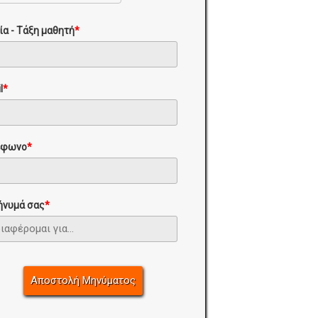
ία - Τάξη μαθητή
*
l
*
έφωνο
*
ήνυμά σας
*