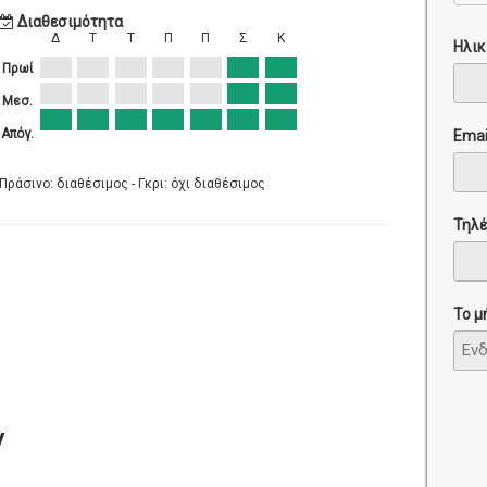
Διαθεσιμότητα
Δ
Τ
Τ
Π
Π
Σ
Κ
Ηλικ
Πρωί
Μεσ.
Απόγ.
Emai
Πράσινο: διαθέσιμος - Γκρι: όχι διαθέσιμος
Τηλ
Το μ
ν