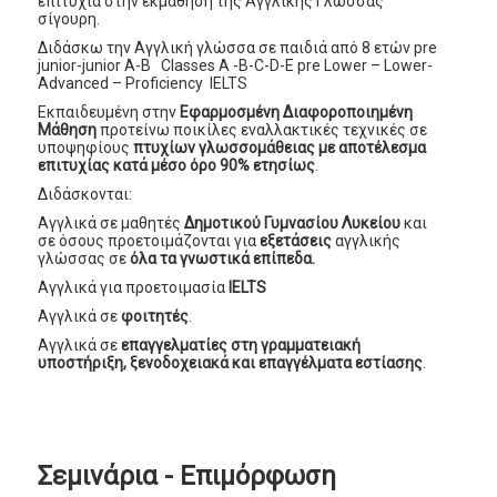
επιτυχία στην εκμάθηση της Αγγλικής Γλώσσας
σίγουρη.
Διδάσκω την Αγγλική γλώσσα σε παιδιά από 8 ετών pre
junior-junior A-B Classes A -B-C-D-E pre Lower – Lower-
Advanced – Proficiency IELTS
Εκπαιδευμένη στην
Εφαρμοσμένη Διαφοροποιημένη
Μάθηση
προτείνω ποικίλες εναλλακτικές τεχνικές σε
υποψηφίους
πτυχίων γλωσσομάθειας με αποτέλεσμα
επιτυχίας κατά μέσο όρο 90% ετησίως
.
Διδάσκονται:
Αγγλικά σε μαθητές
Δημοτικού Γυμνασίου Λυκείου
και
σε όσους προετοιμάζονται για
εξετάσεις
αγγλικής
γλώσσας σε
όλα τα γνωστικά επίπεδα.
Αγγλικά για προετοιμασία
IELTS
Αγγλικά σε
φοιτητές
.
Αγγλικά σε
επαγγελματίες στη γραμματειακή
υποστήριξη, ξενοδοχειακά και επαγγέλματα εστίασης
.
Σεμινάρια - Επιμόρφωση