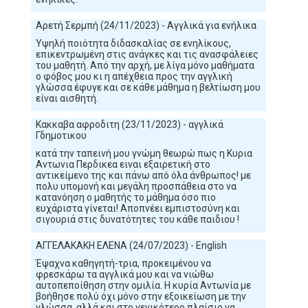
Αρετή Σερμπή (24/11/2023) - Αγγλικά για ενήλικα
Υψηλή ποιότητα διδασκαλίας σε ενηλίκους,
επικεντρωμένη στις ανάγκες και τις ανασφάλειες
του μαθητή. Από την αρχή, με λίγα μόνο μαθήματα
ο φόβος μου κι η απέχθεια προς την αγγλική
γλώσσα έφυγε και σε κάθε μάθημα η βελτίωση μου
είναι αισθητή.
Κακκαβα αφροδιτη (23/11/2023) - αγγλικά
Γδημοτικου
κατά την ταπεινή μου γνώμη θεωρώ πως η Κυρια
Αντωνια Περδικεα ειναι εξαιρετική στο
αντικείμενο της και πάνω από όλα άνθρωπος! με
πολυ υπομονή και μεγάλη προσπάθεια στο να
κατανόηση ο μαθητής το μάθημα όσο πιο
ευχάριστα γίνεται! Αποπνέει εμπιστοσύνη και
σιγουριά στις δυνατότητες του κάθε παιδιου !
ΑΓΓΕΛΑΚΑΚΗ ΕΛΕΝΑ (24/07/2023) - English
Έψαχνα καθηγητή-τρια, προκειμένου να
φρεσκάρω τα αγγλικά μου και να νιώθω
αυτοπεποίθηση στην ομιλία. Η κυρία Αντωνία με
βοήθησε πολύ όχι μόνο στην εξοικείωση με την
γλώσσα, αλλά και στο γενικότερο πλαίσιο να