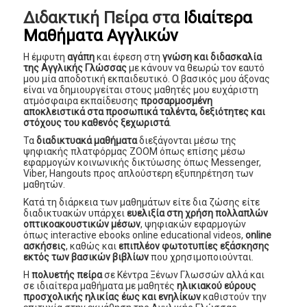
Διδακτική Πείρα στα
Ιδιαίτερα
Μαθήματα Αγγλικών
Η έμφυτη
αγάπη
και έφεση στη
γνώση και διδασκαλία
της Αγγλικής Γλώσσας
με κάνουν να θεωρώ τον εαυτό
μου μία αποδοτική εκπαιδευτικό. Ο βασικός μου άξονας
είναι να δημιουργείται στους μαθητές μου ευχάριστη
ατμόσφαιρα εκπαίδευσης
προσαρμοσμένη
αποκλειστικά στα προσωπικά ταλέντα, δεξιότητες και
στόχους του καθενός ξεχωριστά
.
Τα
διαδικτυακά μαθήματα
διεξάγονται μέσω της
ψηφιακής πλατφόρμας ZOOM όπως επίσης μέσω
εφαρμογών κοινωνικής δικτύωσης όπως Messenger,
Viber, Hangouts προς απλούστερη εξυπηρέτηση των
μαθητών.
Κατά τη διάρκεια των μαθημάτων είτε δια ζώσης είτε
διαδικτυακών υπάρχει
ευελιξία στη χρήση πολλαπλών
οπτικοακουστικών μέσων
, ψηφιακών εφαρμογών
όπως interactive ebooks online educational videos,
online
ασκήσεις
, καθώς και
επιπλέον φωτοτυπίες εξάσκησης
εκτός των βασικών βιβλίων
που χρησιμοποιούνται.
Η
πολυετής πείρα
σε Κέντρα Ξένων Γλωσσών αλλά και
σε ιδιαίτερα μαθήματα με μαθητές
ηλικιακού εύρους
προσχολικής ηλικίας έως και ενηλίκων
καθιστούν την