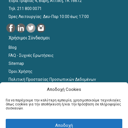
Έδρα: Γραβιάς 4, Βάρη, Αττική, ΤΚ 16672
Τηλ: 211 800 0071
Ώρες Λειτουργίας: Δευ-Παρ 10:00 έως 17:00
Χρήσιμοι Σύνδεσμοι
Blog
FAQ - Συχνές Ερωτήσεις
Sitemap
Όροι Χρήσης
Πολιτική Προστασίας Προσωπικών Δεδομένων
Εκπαιδευτικό Υλικό
Αποδοχή Cookies
Για εκπαιδευτικούς
Για να παρέχουμε την καλύτερη εμπειρία, χρησιμοποιούμε τεχνολογίες
όπως cookies για την αποθήκευση ή/και την πρόσβαση σε πληροφορίες
συσκευών.
Εγγραφή
Σύνδεση Μελών
Αποδοχή
Σεμινάρια