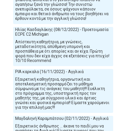
αγαπήσω ξανά την γλώσσα! Την συνιστώ
ανεπιφύλακτα, σε όσους ψάχνουν κάποιον
έμπειρο και θετικό άνθρωπο να τους βοηθήσει να
έρθουν κοντά με την αγγλική γλώσσα!
Ηλίας Κασδαγλάκης (08/12/2022) - Προετοιμασία
ECPE C2 Michigan
Απίστευτη καθηγήτρια, με γνώσεις,
μεταδοτικότητα, απύθμενη υπομονή και
προσπάθεια με ότι απορίες και αν είχα. Πρώτη
φορά που δεν είχα άγχος σε εξετάσεις για πτυχίο!
10/10 Recommend
ΡΙΑ καρκαλα (16/11/2022) - Αγγλικά
Εξαιρετική καθηγήτρια, οργανωτική και
αποτελεσματική προσαρμόζει το μάθημα
σύμφωνα με τις ανάγκες του μαθητή!!! Ευέλικτη
στο πρόγραμμα της, υποστηρικτή προς τον
μαθητής της, με σύγχρονο υλικό και άρτιες
γνώσει και φυσικά εμπειρία!! Είμαστε χαρούμενοι
για την επιλογή μας!!!
Μαγδαληνή Καραμπάτσου (02/11/2022) - Αγγλικά
Εξαιρετικός άνθρωπος ... έκανε το παιδί μου να
αγαπήσει τα Αγγλικά ! Είμαστε τυχεροί που την