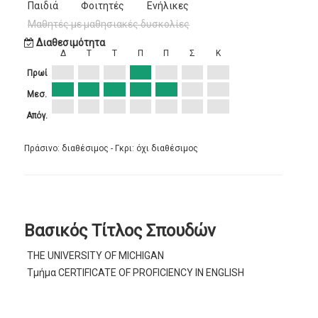
Παιδιά
Φοιτητές
Ενήλικες
Μαθητές με μαθησιακές δυσκολίες
Διαθεσιμότητα
Δ
Τ
Τ
Π
Π
Σ
Κ
Πρωί
Μεσ.
Απόγ.
Πράσινο: διαθέσιμος - Γκρι: όχι διαθέσιμος
Βασικός Τίτλος Σπουδών
THE UNIVERSITY OF MICHIGAN
Τμήμα CERTIFICATE OF PROFICIENCY IN ENGLISH