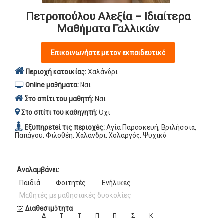
Πετροπούλου Αλεξία – Ιδιαίτερα
Μαθήματα Γαλλικών
Επικοινωνήστε με τον εκπαιδευτικό
Περιοχή κατοικίας:
Χαλάνδρι
Online μαθήματα:
Ναι
Στο σπίτι του μαθητή:
Ναι
Στο σπίτι του καθηγητή:
Όχι
Εξυπηρετεί τις περιοχές:
Αγία Παρασκευή, Βριλήσσια,
Παπάγου, Φιλοθέη, Χαλάνδρι, Χολαργός, Ψυχικό
Αναλαμβάνει:
Παιδιά
Φοιτητές
Ενήλικες
Μαθητές με μαθησιακές δυσκολίες
Διαθεσιμότητα
Δ
Τ
Τ
Π
Π
Σ
Κ