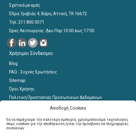
Σχετικά με εμάς
Έδρα: Γραβιάς 4, Βάρη, Αττική, ΤΚ 16672
Τηλ: 211 800 0071
Ώρες Λειτουργίας: Δευ-Παρ 10:00 έως 17:00
Χρήσιμοι Σύνδεσμοι
Blog
FAQ - Συχνές Ερωτήσεις
Sitemap
Όροι Χρήσης
Πολιτική Προστασίας Προσωπικών Δεδομένων
Εκπαιδευτικό Υλικό
Αποδοχή Cookies
Για εκπαιδευτικούς
Για να παρέχουμε την καλύτερη εμπειρία, χρησιμοποιούμε τεχνολογίες
όπως cookies για την αποθήκευση ή/και την πρόσβαση σε πληροφορίες
συσκευών.
Εγγραφή