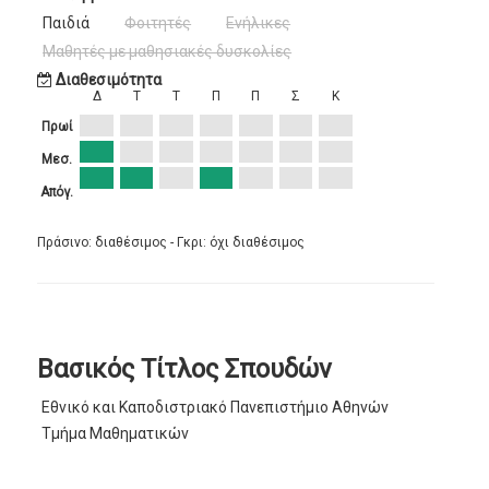
Παιδιά
Φοιτητές
Ενήλικες
Μαθητές με μαθησιακές δυσκολίες
Διαθεσιμότητα
Δ
Τ
Τ
Π
Π
Σ
Κ
Πρωί
Μεσ.
Απόγ.
Πράσινο: διαθέσιμος - Γκρι: όχι διαθέσιμος
Βασικός Τίτλος Σπουδών
Εθνικό και Καποδιστριακό Πανεπιστήμιο Αθηνών
Τμήμα Μαθηματικών