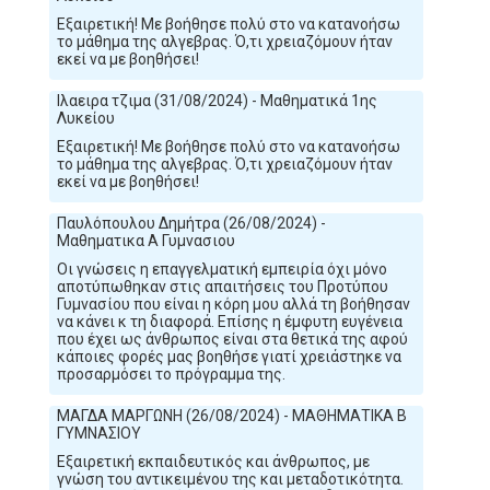
Εξαιρετική! Με βοήθησε πολύ στο να κατανοήσω
το μάθημα της αλγεβρας. Ό,τι χρειαζόμουν ήταν
εκεί να με βοηθήσει!
Ιλαειρα τζιμα (31/08/2024) - Μαθηματικά 1ης
Λυκείου
Εξαιρετική! Με βοήθησε πολύ στο να κατανοήσω
το μάθημα της αλγεβρας. Ό,τι χρειαζόμουν ήταν
εκεί να με βοηθήσει!
Παυλόπουλου Δημήτρα (26/08/2024) -
Μαθηματικα Α Γυμνασιου
Οι γνώσεις η επαγγελματική εμπειρία όχι μόνο
αποτύπωθηκαν στις απαιτήσεις του Προτύπου
Γυμνασίου που είναι η κόρη μου αλλά τη βοήθησαν
να κάνει κ τη διαφορά. Επίσης η έμφυτη ευγένεια
που έχει ως άνθρωπος είναι στα θετικά της αφού
κάποιες φορές μας βοηθήσε γιατί χρειάστηκε να
προσαρμόσει το πρόγραμμα της.
ΜΑΓΔΑ ΜΑΡΓΩΝΗ (26/08/2024) - ΜΑΘΗΜΑΤΙΚΑ Β
ΓΥΜΝΑΣΙΟΥ
Εξαιρετική εκπαιδευτικός και άνθρωπος, με
γνώση του αντικειμένου της και μεταδοτικότητα.