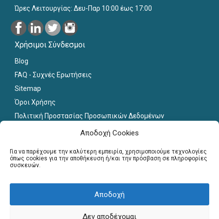
Ώρες Λειτουργίας: Δευ-Παρ 10:00 έως 17:00
Χρήσιμοι Σύνδεσμοι
Blog
FAQ - Συχνές Ερωτήσεις
Sitemap
Όροι Χρήσης
Πολιτική Προστασίας Προσωπικών Δεδομένων
Εκπαιδευτικό Υλικό
Αποδοχή Cookies
Για εκπαιδευτικούς
Για να παρέχουμε την καλύτερη εμπειρία, χρησιμοποιούμε τεχνολογίες
όπως cookies για την αποθήκευση ή/και την πρόσβαση σε πληροφορίες
συσκευών.
Εγγραφή
Σύνδεση Μελών
Σεμινάρια
Αποδοχή
Γραφείο Διασύνδεσης
Δεν αποδέχομαι