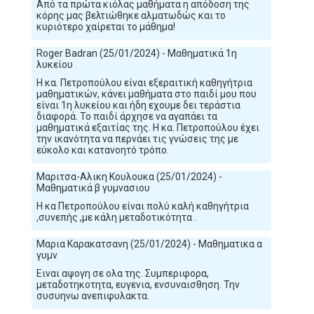
Από τα πρώτα κιόλας μαθήματα η απόδοση της
κόρης μας βελτιώθηκε αλματωδώς και το
κυριότερο χαίρεται το μάθημα!
Roger Badran (25/01/2024) - Μαθηματικά 1η
λυκείου
Η κα. Πετροπούλου είναι εξεραιτική καθηγήτρια
μαθηματικών, κάνει μαθήματα στο παιδί μου που
είναι 1η λυκείου και ήδη εχουμε δει τεράστια
διαφορά. Το παιδί άρχησε να αγαπάει τα
μαθηματικά εξαιτίας της. Η κα. Πετροπούλου έχει
την ικανότητα να περνάει τις γνώσεις της με
εύκολο και κατανοητό τρόπο.
Mαριτσα-Αλικη Κουλουκα (25/01/2024) -
Μαθηματικά β γυμνασιου
Η κα Πετροπούλου είναι πολύ καλή καθηγήτρια
,συνεπής ,με κάλη μεταδοτικότητα .
Μαρια Καρακατσανη (25/01/2024) - Μαθηματικα α
γυμν
Ειναι αψογη σε ολα της. Συμπεριφορα,
μεταδοτηκοτητα, ευγενια, ενσυναισθηση. Την
συσυηνω ανεπιφυλακτα.