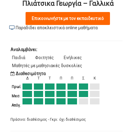
Πλιάτσικα Γεωργία – Γαλλικά
Επικοινωνήστε με τον εκπαιδευτικό
Παραδίδει αποκλειστικά online μαθήματα
Αναλαμβάνει:
Παιδιά
Φοιτητές
Ενήλικες
Μαθητές με μαθησιακές δυσκολίες
Διαθεσιμότητα
Δ
Τ
Τ
Π
Π
Σ
Κ
Πρωί
Μεσ.
Απόγ.
Πράσινο: διαθέσιμος - Γκρι: όχι διαθέσιμος