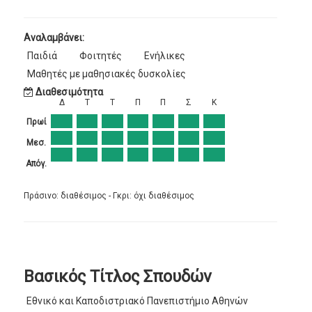
Αναλαμβάνει:
Παιδιά
Φοιτητές
Ενήλικες
Μαθητές με μαθησιακές δυσκολίες
Διαθεσιμότητα
Δ
Τ
Τ
Π
Π
Σ
Κ
Πρωί
Μεσ.
Απόγ.
Πράσινο: διαθέσιμος - Γκρι: όχι διαθέσιμος
Βασικός Τίτλος Σπουδών
Εθνικό και Καποδιστριακό Πανεπιστήμιο Αθηνών