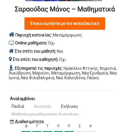
Σαραούδας Μάνος – Μαθηματικά
Επικοινωνήστε με τον εκπαιδευτικό
Περιοχή κατοικίας:
Μεταμόρφωση
Online μαθήματα:
Όχι
Στο σπίτι του μαθητή:
Ναι
Στο σπίτι του καθηγητή:
Όχι
Εξυπηρετεί τις περιοχές:
Ηράκλειο Αττικής, Κηφισιά,
Λυκόβρυση, Μαρούσι, Μεταμόρφωση, Νέα Ερυθραία, Νέα
Ιωνία, Νέα Φιλαδέλφεια, Νέα Χαλκηδόνα, Πεύκη
Αναλαμβάνει:
Παιδιά
Φοιτητές
Ενήλικες
Μαθητές με μαθησιακές δυσκολίες
Διαθεσιμότητα
Δ
Τ
Τ
Π
Π
Σ
Κ