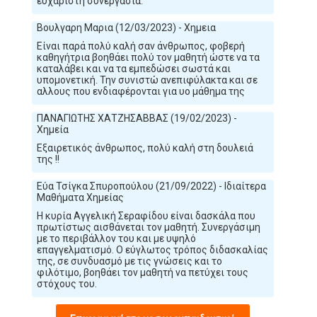
ευχάριστη συνεργασία.
Βουλγαρη Μαρια (12/03/2023) - Χημεια
Είναι παρά πολύ καλή σαν άνθρωπος, φοβερή
καθηγήτρια βοηθάει πολύ τον μαθητή ώστε να τα
καταλάβει και να τα εμπεδώσει σωστά και
υπομονετική. Την συνιστώ ανεπιφύλακτα και σε
αλλους που ενδιαφέρονται για υο μάθημα της
ΠΑΝΑΓΙΩΤΗΣ ΧΑΤΖΗΣΑΒΒΑΣ (19/02/2023) -
Χημεία
Εξαιρετικός άνθρωπος, πολύ καλή στη δουλειά
της !!
Εύα Τσίγκα Σπυροπούλου (21/09/2022) - Ιδιαίτερα
Μαθήματα Χημείας
H κυρία Αγγελική Σεραφίδου είναι δασκάλα που
πρωτίστως αισθάνεται τον μαθητή. Συνεργάσιμη
με το περιβάλλον του και με υψηλό
επαγγελματισμό. Ο εύγλωτος τρόπος διδασκαλίας
της, σε συνδυασμό με τις γνώσεις και το
φιλότιμο, βοηθάει τον μαθητή να πετύχει τους
στόχους του.