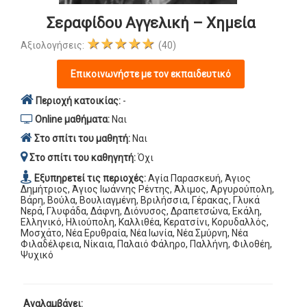
Σεραφίδου Αγγελική – Χημεία
★★★★★
Αξιολογήσεις:
(40)
Επικοινωνήστε με τον εκπαιδευτικό
Περιοχή κατοικίας:
-
Online μαθήματα:
Ναι
Στο σπίτι του μαθητή:
Ναι
Στο σπίτι του καθηγητή:
Όχι
Εξυπηρετεί τις περιοχές:
Αγία Παρασκευή, Άγιος
Δημήτριος, Άγιος Ιωάννης Ρέντης, Άλιμος, Αργυρούπολη,
Βάρη, Βούλα, Βουλιαγμένη, Βριλήσσια, Γέρακας, Γλυκά
Νερά, Γλυφάδα, Δάφνη, Διόνυσος, Δραπετσώνα, Εκάλη,
Ελληνικό, Ηλιούπολη, Καλλιθέα, Κερατσίνι, Κορυδαλλός,
Μοσχάτο, Νέα Ερυθραία, Νέα Ιωνία, Νέα Σμύρνη, Νέα
Φιλαδέλφεια, Νίκαια, Παλαιό Φάληρο, Παλλήνη, Φιλοθέη,
Ψυχικό
Αναλαμβάνει: