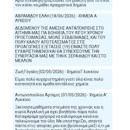
Άριστη καθηγήτρια,πιάνει τον μαθητή από το 0 και
τον κάνει να μάθει πραγματικά Χημεία.
ΑΒΡΑΜΙΔΟΥ ΕΛΛΗ (18/06/2026) - ΧΗΜΕΙΑ Α
ΛΥΚΕΙΟΥ
ΔΕΔΟΜΈΝΟΥ ΤΗΣ ΑΜΕΣΗΣ ΑΝΤΑΠΌΚΡΙΣΗΣ ΣΤΟ
ΑΊΤΗΜΆ ΜΑΣ ΓΙΑ ΒΟΗΘΕΙΑ,ΤΟΥ ΛΊΓΟΥ ΧΡΌΝΟΥ
ΠΡΟΕΤΟΙΜΑΣΙΑΣ, ΜΟΛΙΣ 3 ΕΒΔΟΜΑΔΕΣ, ΚΑΙ ΤΟΥ
ΠΟΛΎ ΚΑΛΟΎ ΑΠΟΤΕΛΈΣΜΑΤΟΣ ΣΤΙΣ
ΠΡΟΑΓΩΓΙΚΕΣ ΕΞΕΤΑΣΕΙΣ (19) ΕΊΜΑΣΤΕ ΠΟΛΎ
ΕΥΧΑΡΙΣΤΗΜΕΝΟΙ ΚΑΙ ΘΑ ΣΥΝΕΧΊΣΟΥΜΕ ΤΗΝ
ΣΥΝΕΡΓΑΣΊΑ ΜΑΣ ΜΕ ΤΗΝ Κ. ΣΕΡΑΦΙΔΟΥ ΚΑΙ ΣΤΟ
ΜΕΛΛΟΝ.
Ζωή Γόγαλη (02/05/2026) - Χημεία Γ λυκείου
Είμαι πολύ ευχαριστημένη γιατί όλα είναι πολύ
κατανοητά και έμαθα επιτέλους χημεία
Αντωνοπούλου Άρτεμις (01/05/2026) - Χημεία Α’
Λυκείου
Ξεκίνησα μαθήματα στα μέσα της χρονιάς και η
κυρία Αγγελική με έχει βοηθήσει πάρα πολύ.
Καταφέραμε γρήγορα να καλύψουμε κενά και
τελειώνουμε την ύλη. Με υποστηρίζει, απαντά
πάντα στις απορίες μου και βρίσκουμε μαζί ό,τι με