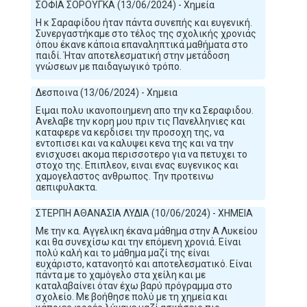
ΣΟΦΙΑ ΣΟΡΟΥΓΚΑ (13/06/2024) - Χημεία
Η κ Σαραφίδου ήταν πάντα συνεπής και ευγενική.
Συνεργαστήκαμε στο τέλος της σχολικής χρονιάς
όπου έκανε κάποια επαναληπτικά μαθήματα στο
παιδί. Ήταν αποτελεσματική στην μετάδοση
γνώσεων με παιδαγωγικό τρόπο.
Δεσποινα (13/06/2024) - Χημεια
Ειμαι πολυ ικανοποιημενη απο την κα Σεραφιδου.
Ανελαβε την κορη μου πριν τις Πανελληνιες και
καταφερε να κερδισει την προσοχη της, να
εντοπισει και να καλυψει κενα της και να την
ενισχυσει ακομα περισσοτερο για να πετυχει το
στοχο της. Επιπλεον, ειναι ενας ευγενικος και
χαμογελαστος ανθρωπος. Την προτεινω
αεπιφυλακτα.
ΣΤΕΡΠΗ ΑΘΑΝΑΣΙΑ ΛΥΔΙΑ (10/06/2024) - ΧΗΜΕΙΑ
Με την κα. Αγγελικη έκανα μάθημα στην Α Λυκείου
και θα συνεχίσω και την επόμενη χρονιά. Είναι
πολύ καλή και το μάθημα μαζί της είναι
ευχάριστο, κατανοητό και αποτελεσματικό. Είναι
πάντα με το χαμόγελο στα χείλη και με
καταλαβαίνει όταν έχω βαρύ πρόγραμμα στο
σχολείο. Με βοήθησε πολύ με τη χημεία και