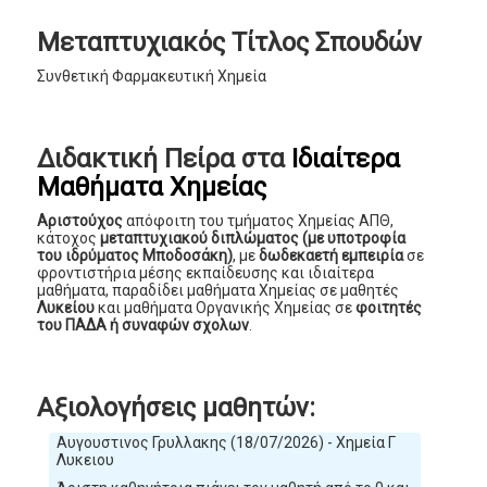
Μεταπτυχιακός Τίτλος Σπουδών
Συνθετική Φαρμακευτική Χημεία
Διδακτική Πείρα στα
Ιδιαίτερα
Μαθήματα Χημείας
Αριστούχος
απόφοιτη του τμήματος Χημείας ΑΠΘ,
κάτοχος
μεταπτυχιακού διπλώματος (με υποτροφία
του ιδρύματος Μποδοσάκη)
, με
δωδεκαετή εμπειρία
σε
φροντιστήρια μέσης εκπαίδευσης και ιδιαίτερα
μαθήματα, παραδίδει μαθήματα Χημείας σε μαθητές
Λυκείου
και μαθήματα Οργανικής Χημείας σε
φοιτητές
του ΠΑΔΑ ή συναφών σχολων
.
Αξιολογήσεις μαθητών:
Αυγουστινος Γρυλλακης (18/07/2026) - Χημεία Γ
Λυκειου