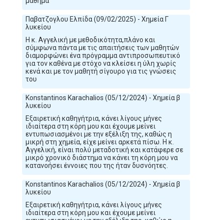
μάθημα
Παβατζογλου Ελπίδα (09/02/2025) - Χημεία Γ
λυκείου
Η κ. Αγγελική με μεθοδικότητα,πλάνο και
σύμφωνα πάντα με τις απαιτήσεις των μαθητών
διαμορφώνει ένα πρόγραμμα αντιπροσωπευτικό
για τον καθένα με στόχο να κλείσει η ύλη χωρίς
κενά και με τον μαθητή σίγουρο για τις γνώσεις
του
Konstantinos Karachalios (05/12/2024) - Χημεία β
λυκείου
Εξαιρετική καθηγήτρια, κάνει λίγους μήνες
ιδιαίτερα στη κόρη μου και έχουμε μείνει
εντυπωσιασμένοι με την εξέλιξη της, καθώς η
μικρή στη χημεία, είχε μείνει αρκετά πίσω. Η κ.
Αγγελική, είναι πολύ μεταδοτική και κατάφερε σε
μικρό χρονικό διάστημα να κάνει τη κόρη μου να
κατανοήσει έννοιες που της ήταν δυσνόητες.
Konstantinos Karachalios (05/12/2024) - Χημεία β
λυκείου
Εξαιρετική καθηγήτρια, κάνει λίγους μήνες
ιδιαίτερα στη κόρη μου και έχουμε μείνει