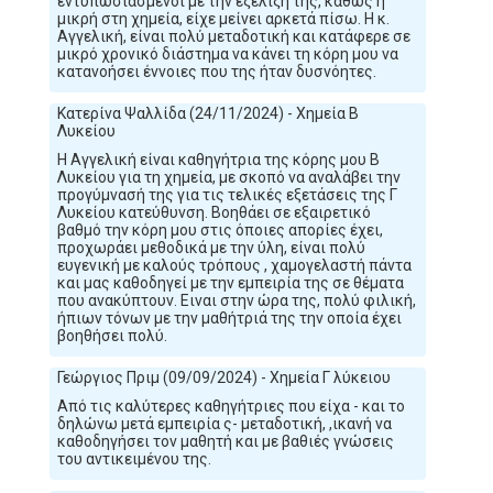
εντυπωσιασμένοι με την εξέλιξη της, καθώς η
μικρή στη χημεία, είχε μείνει αρκετά πίσω. Η κ.
Αγγελική, είναι πολύ μεταδοτική και κατάφερε σε
μικρό χρονικό διάστημα να κάνει τη κόρη μου να
κατανοήσει έννοιες που της ήταν δυσνόητες.
Κατερίνα Ψαλλίδα (24/11/2024) - Χημεία Β
Λυκείου
Η Αγγελική είναι καθηγήτρια της κόρης μου Β
Λυκείου για τη χημεία, με σκοπό να αναλάβει την
προγύμνασή της για τις τελικές εξετάσεις της Γ
Λυκείου κατεύθυνση. Βοηθάει σε εξαιρετικό
βαθμό την κόρη μου στις όποιες απορίες έχει,
προχωράει μεθοδικά με την ύλη, είναι πολύ
ευγενική με καλούς τρόπους , χαμογελαστή πάντα
και μας καθοδηγεί με την εμπειρία της σε θέματα
που ανακύπτουν. Ειναι στην ώρα της, πολύ φιλική,
ήπιων τόνων με την μαθήτριά της την οποία έχει
βοηθήσει πολύ.
Γεώργιος Πριμ (09/09/2024) - Χημεία Γ λύκειου
Από τις καλύτερες καθηγήτριες που είχα - και το
δηλώνω μετά εμπειρία ς- μεταδοτική, ,ικανή να
καθοδηγήσει τον μαθητή και με βαθιές γνώσεις
του αντικειμένου της.