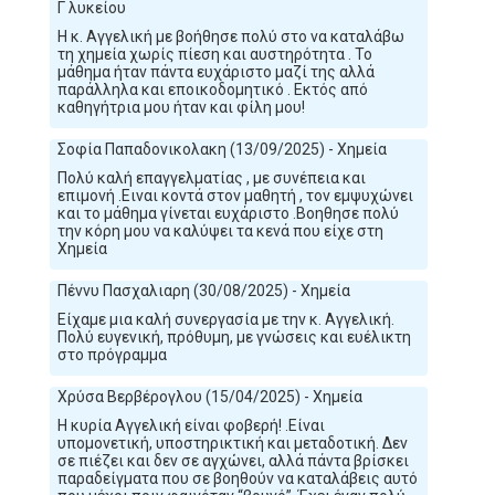
Γ λυκείου
Η κ. Αγγελική με βοήθησε πολύ στο να καταλάβω
τη χημεία χωρίς πίεση και αυστηρότητα . Το
μάθημα ήταν πάντα ευχάριστο μαζί της αλλά
παράλληλα και εποικοδομητικό . Εκτός από
καθηγήτρια μου ήταν και φίλη μου!
Σοφία Παπαδονικολακη (13/09/2025) - Χημεία
Πολύ καλή επαγγελματίας , με συνέπεια και
επιμονή .Ειναι κοντά στον μαθητή , τον εμψυχώνει
και το μάθημα γίνεται ευχάριστο .Βοηθησε πολύ
την κόρη μου να καλύψει τα κενά που είχε στη
Χημεία
Πέννυ Πασχαλιαρη (30/08/2025) - Χημεία
Είχαμε μια καλή συνεργασία με την κ. Αγγελική.
Πολύ ευγενική, πρόθυμη, με γνώσεις και ευέλικτη
στο πρόγραμμα
Χρύσα Βερβέρογλου (15/04/2025) - Χημεία
Η κυρία Αγγελική είναι φοβερή! .Είναι
υπομονετική, υποστηρικτική και μεταδοτική. Δεν
σε πιέζει και δεν σε αγχώνει, αλλά πάντα βρίσκει
παραδείγματα που σε βοηθούν να καταλάβεις αυτό