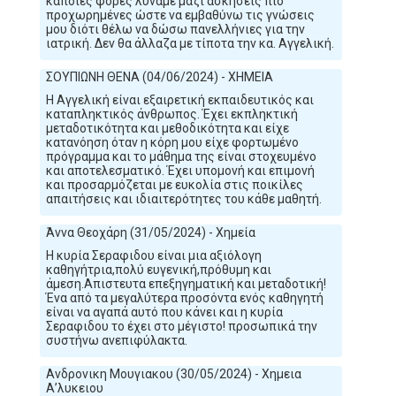
κάποιες φορές λύναμε μαζί ασκήσεις πιο
προχωρημένες ώστε να εμβαθύνω τις γνώσεις
μου διότι θέλω να δώσω πανελλήνιες για την
ιατρική. Δεν θα άλλαζα με τίποτα την κα. Αγγελική.
ΣΟΥΠΙΩΝΗ ΘΕΝΑ (04/06/2024) - ΧΗΜΕΙΑ
Η Αγγελική είναι εξαιρετική εκπαιδευτικός και
καταπληκτικός άνθρωπος. Έχει εκπληκτική
μεταδοτικότητα και μεθοδικότητα και είχε
κατανόηση όταν η κόρη μου είχε φορτωμένο
πρόγραμμα και το μάθημα της είναι στοχευμένο
και αποτελεσματικό. Έχει υπομονή και επιμονή
και προσαρμόζεται με ευκολία στις ποικίλες
απαιτήσεις και ιδιαιτερότητες του κάθε μαθητή.
Άννα Θεοχάρη (31/05/2024) - Χημεία
Η κυρία Σεραφιδου είναι μια αξιόλογη
καθηγήτρια,πολύ ευγενική,πρόθυμη και
άμεση.Απιστευτα επεξηγηματική και μεταδοτική!
Ένα από τα μεγαλύτερα προσόντα ενός καθηγητή
είναι να αγαπά αυτό που κάνει και η κυρία
Σεραφιδου το έχει στο μέγιστο! προσωπικά την
συστήνω ανεπιφύλακτα.
Ανδρονικη Μουγιακου (30/05/2024) - Χημεια
Α’λυκειου