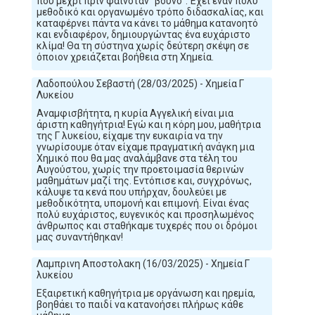
που μέχρι πριν φαινόταν “βουνό”. Έχει έναν πολύ
μεθοδικό και οργανωμένο τρόπο διδασκαλίας, και
καταφέρνει πάντα να κάνει το μάθημα κατανοητό
και ενδιαφέρον, δημιουργώντας ένα ευχάριστο
κλίμα! Θα τη σύστηνα χωρίς δεύτερη σκέψη σε
όποιον χρειάζεται βοήθεια στη Χημεία.
Λαδοπούλου Σεβαστή (28/03/2025) - Χημεία Γ
Λυκείου
Αναμφισβήτητα, η κυρία Αγγελική είναι μια
άριστη καθηγήτρια! Εγώ και η κόρη μου, μαθήτρια
της Γ λυκείου, είχαμε την ευκαιρία να την
γνωρίσουμε όταν είχαμε πραγματική ανάγκη μια
Χημικό που θα μας αναλάμβανε στα τέλη του
Αυγούστου, χωρίς την προετοιμασία θερινών
μαθημάτων μαζί της. Εντόπισε και, συγχρόνως,
κάλυψε τα κενά που υπήρχαν, δουλεύει με
μεθοδικότητα, υπομονή και επιμονή. Είναι ένας
πολύ ευχάριστος, ευγενικός και προσηλωμένος
άνθρωπος και σταθήκαμε τυχερές που οι δρόμοι
μας συναντήθηκαν!
Λαμπρινη Αποστολακη (16/03/2025) - Χημεία Γ
λυκείου
Εξαιρετική καθηγήτρια με οργάνωση και ηρεμία,
βοηθάει το παιδί να κατανοήσει πλήρως κάθε