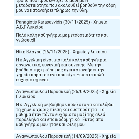
τρόπο που προσεγγίζει το μάθημα.Η
μεταδοτικότητα που ακολουθεί βοηθούν την κόρη
μου να κατανοήσει πλήρως την ύλη.
Panagiotis Karasavvidis (30/11/2025) - Χημεία
Α,Β,Γ Λυκείου
Πολύ καλή καθηγήτρια με μεταδοτικότητα και
γνώσεις!!
Νίκη Βλαχου (26/11/2025) - Χημεία γ λυκειου
Η κ.Αγγελικη είναι μια πολύ καλή καθηγήτρια
οργανωτική, ευγενική και συνεπης. Με την
βοήθεια της η κόρη μας έχει κατανοήσει την
χημεία πάρα τα κενά που είχε. Είμαστε πολύ
ευχαριστημένοι.
Αναγνωπουλου Παρασκευή (26/09/2025) - Χημεία
Γ λυκείου
Η κ. Αγγελική με βοήθησε πολύ στο να καταλάβω
τη χημεία χωρίς πίεση και αυστηρότητα . Το
μάθημα ήταν πάντα ευχάριστο μαζί της αλλά
παράλληλα και εποικοδομητικό . Εκτός από
καθηγήτρια μου ήταν και φίλη μου!
Αναγνωπουλου Παρασκευή (14/09/2025) - Χημεία