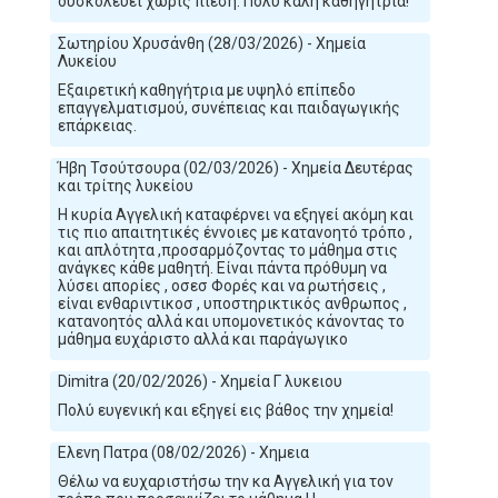
δυσκολεύει χωρίς πίεση. Πολύ καλή καθηγήτρια!
Σωτηρίου Χρυσάνθη (28/03/2026) - Χημεία
Λυκείου
Εξαιρετική καθηγήτρια με υψηλό επίπεδο
επαγγελματισμού, συνέπειας και παιδαγωγικής
επάρκειας.
Ήβη Τσούτσουρα (02/03/2026) - Χημεία Δευτέρας
και τρίτης λυκείου
Η κυρία Αγγελική καταφέρνει να εξηγεί ακόμη και
τις πιο απαιτητικές έννοιες με κατανοητό τρόπο ,
και απλότητα ,προσαρμόζοντας το μάθημα στις
ανάγκες κάθε μαθητή. Είναι πάντα πρόθυμη να
λύσει απορίες , οσεσ Φορές και να ρωτήσεις ,
είναι ενθαριντικοσ , υποστηρικτικός ανθρωπος ,
κατανοητός αλλά και υπομονετικός κάνοντας το
μάθημα ευχάριστο αλλά και παράγωγικο
Dimitra (20/02/2026) - Χημεία Γ λυκειου
Πολύ ευγενική και εξηγεί εις βάθος την χημεία!
Ελενη Πατρα (08/02/2026) - Χημεια
Θέλω να ευχαριστήσω την κα Αγγελική για τον