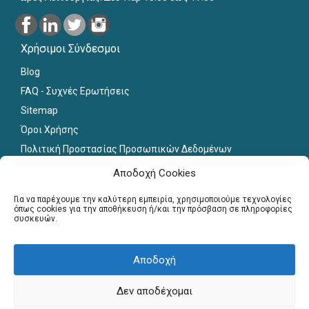
Χρήσιμοι Σύνδεσμοι
Blog
FAQ - Συχνές Ερωτήσεις
Sitemap
Όροι Χρήσης
Πολιτική Προστασίας Προσωπικών Δεδομένων
Εκπαιδευτικό Υλικό
Αποδοχή Cookies
Για εκπαιδευτικούς
Για να παρέχουμε την καλύτερη εμπειρία, χρησιμοποιούμε τεχνολογίες
όπως cookies για την αποθήκευση ή/και την πρόσβαση σε πληροφορίες
συσκευών.
Εγγραφή
Σύνδεση Μελών
Αποδοχή
Σεμινάρια
Γραφείο Διασύνδεσης
Δεν αποδέχομαι