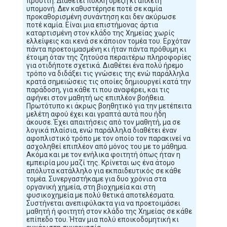
προσιτή. Διαθέτει πολλή όρεξη κι άπλετη
υπομονή. Δεν καθυστέρησε ποτέ σε καμία
προκαθορισμένη συνάντηση και δεν ακύρωσε
ποτέ καμία. Είναι μια επιστήμονας άρτια
καταρτισμένη στον κλάδο της Χημείας χωρίς
ελλείψεις και κενά σε κάποιον τομέα του. Ερχόταν
πάντα προετοιμασμένη κι ήταν πάντα πρόθυμη κι
έτοιμη όταν της ζητούσα περαιτέρω πληροφορίες
για οτιδήποτε σχετικά. Διαθέτει ένα πολύ ήρεμο
τρόπο να διδάξει τις γνώσεις της ενώ παράλληλα
κρατά σημειώσεις τις οποίες δημιουργεί κατά την
παράδοση, για κάθε τι που αναφέρει, και τις
αφήνει στον μαθητή ως επιπλέον βοήθεια.
Πρωτότυπο κι άκρως βοηθητικό για την μετέπειτα
μελέτη αφού έχει και γραπτά αυτά που ήδη
άκουσε. Έχει απαιτήσεις από τον μαθητή, μα σε
λογικά πλαίσια, ενώ παράλληλα διαθέτει έναν
αφοπλιστικό τρόπο με τον οποίο τον παρακινεί να
ασχοληθεί επιπλέον από μόνος του με το μάθημα.
Ακόμα και με τον ενήλικα φοιτητή όπως ήταν η
εμπειρία μου μαζί της. Κρίνεται ως ένα άτομο
απόλυτα κατάλληλο για εκπαιδευτικός σε κάθε
τομέα. Συνεργαστήκαμε για δυο χρόνια στα
οργανική χημεία, στη βιοχημεία και στη
φυσικοχημεία με πολύ θετικά αποτελέσματα.
Συστήνεται ανεπιφύλακτα για να προετοιμάσει
μαθητή ή φοιτητή στον κλάδο της Χημείας σε κάθε
επίπεδο του. Ήταν μια πολύ εποικοδομητική κι