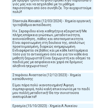
με όμορφο τρόπο να φιλοτιμηθεί λίγο παραπάνω ο
γιός μας και να ασχοληθεί με το μάθημα
περισσότερο από όσο συνήθιζε. Την ευχαριστούμε
πολύ!!
Stavroula Alexakis (12/03/2024) - Χημεία οργανική
τριτοβάθμια εκπαίδευση
Η κ. Σεραφιδου είναι καθηγήτρια εξαιρετική! Με
πλήρη επάρκεια γνώσεων, μεταδοτικότητα,
ενσυναίσθηση , πάθος και αποτεσματικοτητα.
Είναι αφοσιωμένη στη δουλεια της, απολύτως
προετοιμασμένη, διαρκώς ενημερωμένη.
Ενδιαφέρεται σε βάθος και με κάθε λεπτομέρεια
τόσο για το αντικείμενο όσο και για τον κάθε ένα
μαθητή ξεχωριστά! Είναι ξεχωριστή και οδηγεί τα
παιδιά μας με ασφαλεια και χαρά σε δρόμους
αληθινά ηεχωριστους!
Στεφάνου Αναστασία (12/12/2023) - Χημεία
κατεύθυνσης
Είμαι πάρα πολύ ικανοποιημένη! Άψογη
συμπεριφορά, πολύ καλή επικοινωνία με το παιδί
μου πολλή μεταδοτική! Θα την συνιστούσα
ανεπιφύλακτα!!
Ερασμία (15/10/2023) - Χημεία Α΄Λυκείου