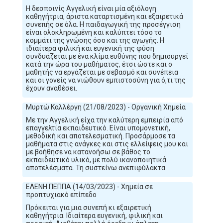
Η δεσποινίς Αγγελική είναι μία αξιόλογη
καθηγήτρια, άριστα καταρτισμένη και εξαιρετικά
συνεπής σε όλα. Η παιδαγωγική της προσέγγιση
είναι ολοκληρωμένη και καλύπτει τόσο το
κομμάτι της γνώσης όσο και της αγωγής. Η
ιδιαίτερα φιλική και ευγενική της φύση
συνδυάζεται με ένα κλίμα ευθύνης που δημιουργεί
κατά την ώρα του μαθήματος, έτσι ώστε και ο
μαθητής να εργάζεται με σεβασμό και συνέπεια
και οι γονείς να νιώθουν εμπιστοσύνη για ό,τι της
έχουν αναθέσει.
Μυρτώ Καλλέργη (21/08/2023) - Οργανική Χημεία
Με την Αγγελική είχα την καλύτερη εμπειρία από
επαγγελτία εκπαιδευτικό. Είναι υπομονετική,
μεθοδική και αποτελεσματική. Προσάρμοσε τα
μαθήματα στις ανάγκες και στις ελλείψεις μου και
με βοήθησε να κατανοήσω σε βάθος το
εκπαιδευτικό υλικό, με πολύ ικανοποιητικά
αποτελέσματα. Τη συστείνω ανεπιφύλακτα.
ΕΛΕΝΗ ΠΕΠΠΑ (14/03/2023) - Χημεία σε
προπτυχιακό επίπεδο
Πρόκειται για μια συνεπή κι εξαιρετική
καθηγήτρια. Ιδιαίτερα ευγενική, φιλική και