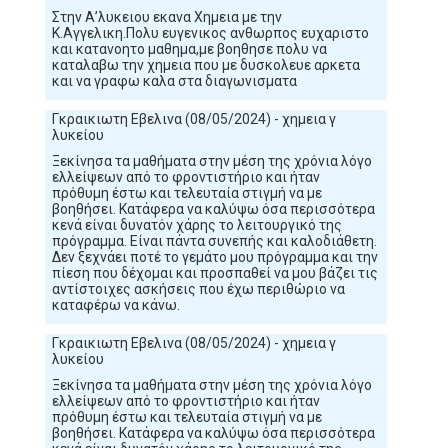
Στην Α’λυκειου εκανα Χημεια με την
Κ.Αγγελικη.Πολυ ευγενικος ανθωρπος ευχαριστο
και κατανοητο μαθημα,με βοηθησε πολυ να
καταλαβω την χημεια που με δυσκολευε αρκετα
και να γραφω καλα στα διαγωνισματα
Γκραικιωτη Εβελινα (08/05/2024) - χημεια γ
λυκείου
Ξεκίνησα τα μαθήματα στην μέση της χρόνια λόγο
ελλείψεων από το φροντιστήριο και ήταν
πρόθυμη έστω και τελευταία στιγμή να με
βοηθήσει. Κατάφερα να καλύψω όσα περισσότερα
κενά είναι δυνατόν χάρης το λειτουργικό της
πρόγραμμα. Είναι πάντα συνεπής και καλοδιάθετη.
Δεν ξεχνάει ποτέ το γεμάτο μου πρόγραμμα και την
πίεση που δέχομαι και προσπαθεί να μου βάζει τις
αντίστοιχες ασκήσεις που έχω περιθώριο να
καταφέρω να κάνω.
Γκραικιωτη Εβελινα (08/05/2024) - χημεια γ
λυκείου
Ξεκίνησα τα μαθήματα στην μέση της χρόνια λόγο
ελλείψεων από το φροντιστήριο και ήταν
πρόθυμη έστω και τελευταία στιγμή να με
βοηθήσει. Κατάφερα να καλύψω όσα περισσότερα