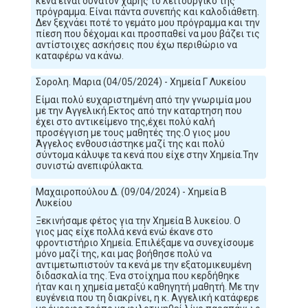
κενά είναι δυνατόν χάρης το λειτουργικό της
πρόγραμμα. Είναι πάντα συνεπής και καλοδιάθετη.
Δεν ξεχνάει ποτέ το γεμάτο μου πρόγραμμα και την
πίεση που δέχομαι και προσπαθεί να μου βάζει τις
αντίστοιχες ασκήσεις που έχω περιθώριο να
καταφέρω να κάνω.
Σορολη. Μαρια (04/05/2024) - Χημεία Γ Λυκείου
Είμαι πολύ ευχαριστημένη από την γνωριμία μου
με την Αγγελική.Εκτος από την καταρτηση που
έχει στο αντικείμενο της,έχει πολύ καλή
προσέγγιση με τους μαθητές της.Ο γιος μου
Άγγελος ενθουσιάστηκε μαζί της και πολύ
σύντομα κάλυψε τα κενά που είχε στην Χημεία.Την
συνιστώ ανεπιφύλακτα.
Μαχαιροπούλου Δ. (09/04/2024) - Χημεία Β
Λυκείου
Ξεκινήσαμε φέτος για την Χημεία Β λυκείου. Ο
γιος μας είχε πολλά κενά ενώ έκανε στο
φροντιστήριο Χημεία. Επιλέξαμε να συνεχίσουμε
μόνο μαζί της, και μας βοήθησε πολύ να
αντιμετωπιστούν τα κενά με την εξατομικευμένη
διδασκαλία της. Ένα στοίχημα που κερδήθηκε
ήταν και η χημεία μεταξύ καθηγητή μαθητή. Με την
ευγένεια που τη διακρίνει, η κ. Αγγελική κατάφερε