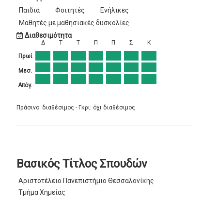
Παιδιά
Φοιτητές
Ενήλικες
Μαθητές με μαθησιακές δυσκολίες
Διαθεσιμότητα
Δ
Τ
Τ
Π
Π
Σ
Κ
Πρωί
Μεσ.
Απόγ.
Πράσινο: διαθέσιμος - Γκρι: όχι διαθέσιμος
Βασικός Τίτλος Σπουδών
Αριστοτέλειο Πανεπιστήμιο Θεσσαλονίκης
Τμήμα Χημείας