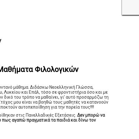
ν
 Μαθήματα Φιλολογικών
 ζωντανό μάθημα. Διδάσκω Νεοελληνική Γλώσσα,
, Λυκείου και Επάλ, τόσο σε φροντιστήρια όσο και με
ον δικό του τρόπο να μαθαίνει, γι’ αυτό προσαρμόζω τη
Στόχος μου είναι να βοηθώ τους μαθητές να κατανοούν
ποκτούν αυτοπεποίθηση για την πορεία τους!!!!
ρίθηκαν στις Πανελλαδικές Εξετάσεις.
Δεν μπορώ να
 πως αγαπώ πραγματικά τα παιδιά και δίνω τον