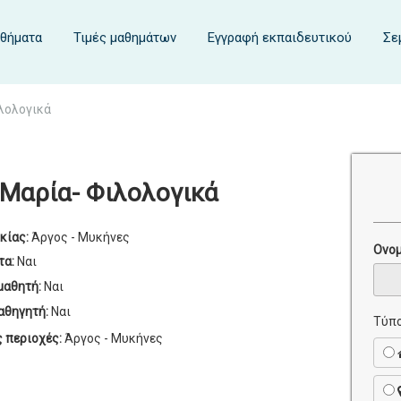
αθήματα
Τιμές μαθημάτων
Εγγραφή εκπαιδευτικού
Σε
λολογικά
 Μαρία- Φιλολογικά
κίας:
Άργος - Μυκήνες
Ονο
τα:
Ναι
μαθητή:
Ναι
αθηγητή:
Ναι
Τύπο
ς περιοχές:
Άργος - Μυκήνες