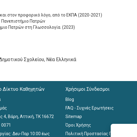
και στον προφορικό λόγο, από το ΕΚΠΑ (2020-2021)
κό Πανεπιστήμιο Πατρών
ήμιο Πατρών στη Γλωσσολογία. (2023)
 Δημοτικού Σχολείου, Νέα Ελληνικά
ο Δίκτυο Καθηγητών
Χρήσιμοι Σύνδεσμοι
α
Blog
εμάς
FAQ - Συχνές Ερωτήσεις
ς 4, Βάρη, Αττική, ΤΚ 16672
Sitemap
0 0071
Όροι Χρήσης
ργίας: Δευ-Παρ 10:00 έως
Πολιτική Προστασίας Προσωπικών