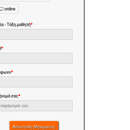
online
ία - Τάξη μαθητή
*
l
*
έφωνο
*
ήνυμά σας
*