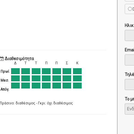
Ηλικ
Emai
Διαθεσιμότητα
Δ
Τ
Τ
Π
Π
Σ
Κ
Πρωί
Τηλ
Μεσ.
Απόγ.
Το μ
Πράσινο: διαθέσιμος - Γκρι: όχι διαθέσιμος