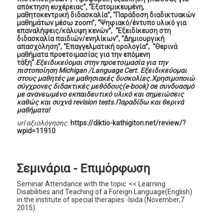
απόκτηση ευχέρειας”, “Εξατομικευμένη,
μαθητοκεντρική διδασκαλία”, “Παράδοση διαδικτυακών
μαθημάτων μέσω zoom”, “Ψηφιακό/έντυπο υλικό για
επαναλήψεις/κάλυψη κενών”, “Εξειδίκευση στη
διδασκαλία παιδιών/ενηλίκων”, “Δημιουργική
απασχόληση”, “Επαγγελματική ορολογία”, “Θερινά
μαθήματα προετοιμασίας για την επόμενη
τάξη”.
Εξειδικεύομαι στην προετοιμασία για την
πιστοποίηση Michigan /Language Cert. Εξειδικεύομαι
στους μαθητές με μαθησιακές δυσκολίες.Xρησιμοποιώ
σύγχρονες διδακτικές μεθόδους(e-book) σε συνδυασμό
με ανανεωμένο εκπαιδευτικό υλικό και σημειώσεις
καθώς και συχνά revision tests.Παραδίδω και θερινά
μαθήματα!
url αξιολόγησης:
https://diktio-kathigiton.net/review/?
wpid=11910
Σεμινάρια - Επιμόρφωση
Seminar Attendance with the topic << Learning
Disabilities and Teaching of a Foreign Language(English)
in the institute of special therapies -Isida (November,7
2015).