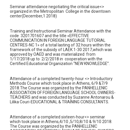
Seminar attendance negotiating the critical issue<>
organized in the Metropolitan College in the downtown
center(December,1 2018)
Τraining and Instructional Seminar Attendance with the
code 3201701607 and the title «EFFECTIVE
COMMUNICATION IN FOREIGN LANGUAGE TUTORIAL
CENTRES-ΝC 1» of a total lasting of 32 hours within the
framework of the subsidy of LAEK 1-30 2017,which was
approved by OAED and was materialized from
1/17/2018 up to 2/2/2018 in cooperation with the
Certified Educational Οrganization “NEW KNOWLEDGE”.
Attendance of a completed twenty-hour <> Introductory
Methods Course which took place in Athens, 6/9 &7/9
2018.The Course was organized by the PANHELLENIC
ASSOCIATION OF FOREIGN LANGUAGE SCHOOL OWNERS-
TEACHERS and was conducted by Suzanne Antonarou &
Lilika Couri-EDUCATIONAL & TRAINING CONSULTANTS.
Attendance of a completed sixteen-hour<> seminar
which took place in Athens,4/10 ,5/10,8/10 & 9/10 2018.
The Course was organized by the PANHELLENIC