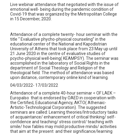
Live webinar attendance that negotiated with the issue of
emotional well- being during the pandemic condition of
Covid-19 that was organized by the Metropolitan College
in 15 December, 2020.
Attendance of a complete twenty- hour seminar with the
title “ Evaluative phycho-physical counseling” in the
educational center of the National and Kapodistrian
University of Athens that took place from 23 May up until
21 June 2020 in the centre of evaluative studies of
pcycho-physical well-being( KEAMPSY). The seminar was
accomplished in the laboratory of Social Rights in the
department of Social Theology and Religion of the
theological field. The method of attendance was based
upon distance, contemporary online kind of learning.
04/03/2022- 17/03/2022
Attendance of a complete 40-hour seminar < OF LAEK –
Europalso that is endorsed by OAED in cooperation with
the Certified, Educational Agency, AKTO( Athenaic-
Artistic-Technological Corporation). The suggested
seminars are called: Learning theories/Introductory tasks
of acquaintance/ enhancement of critical thinking/ self-
confidence and teaching/ stress control/ teaching with
smile/ how fables may mold productive minds/ activities
that aim at the present and their significance/learning