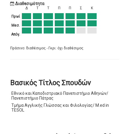
Διαθεσιμότητα
Δ
Τ
Τ
Π
Π
Σ
Κ
Πρωί
Μεσ.
Απόγ.
Πράσινο: διαθέσιμος - Γκρι: όχι διαθέσιμος
Βασικός Τίτλος Σπουδών
Εθνικό και Καποδιστριακό Πανεπιστήμιο Αθηνών/
Πανεπιστήμιο Πάτρας
Τμήμα Αγγλικής Γλώσσας και Φιλολογίας/ Μ.ed in
TESOL