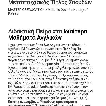
Μεταπτυχιακός Τίτλος Σπουδών
MASTER OF EDUCATION – Hellenic Open University of
Patras
Διδακτική Πείρα στα
Ιδιαίτερα
Μαθήματα Αγγλικών
Έχω εργαστεί ως δασκάλα Αγγλικών στο ιδιωτικό
σχολείο ΙΜ Παναγιώτοπουλος στην Παλλήνη. Το
επικέιμενο σχολικό έτος θα εργάζομαι ως δασκάλα
αγγλικών στο Saint- Paul Delasal στον Άλιμο και
παράλληλα ασχολούμαι με ιδιαίτερα μαθήματα όλων
των επιπέδων. Διαθέτω εμπειρία διδασκαλίας 9 ετών.
Έχω αποφοιτήσει απο το τμήμα Αγγλικης γλωσσας και
φιλολογίας ΕΚΠΑ και ειμαι κάτοχος του μεταπτυχιακου
τίτλου ”Διδακτική της Αγγλικής ως ξένης/ διεθνούς
γλώσσας” στο ΕΑΠ. Διαθέτω διδακτική επάρκεια και
εχω ολοκληρώσει την πρακτικη στο ιδιωτικο σχολειο
Ι.Μ Panagiotopoulos. Διαθέτω εμπειρία χρόνων στον
ιδιωτικό τομέα και συμμετέχω σε erasmus projects στο
εξωτερικό. Τα τελευταία 2 χρόνια εργάζομαι ως oral
examiner LRN- προφορική εξετάστρια (B1,B2,C1,C2).
Eπίσης αναλαμβάνω:Υπεύθυνη προετοιμασία
πιστοποιήσεων”, “Προφορική εξάσκηση γλώσσας για