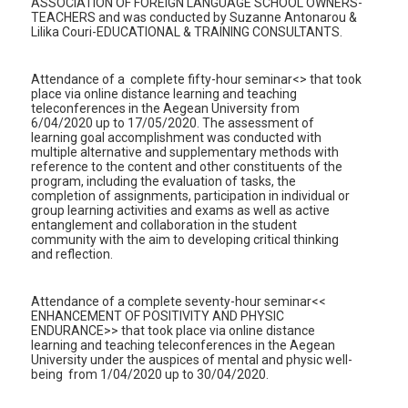
ASSOCIATION OF FOREIGN LANGUAGE SCHOOL OWNERS-
TEACHERS and was conducted by Suzanne Antonarou &
Lilika Couri-EDUCATIONAL & TRAINING CONSULTANTS.
Attendance of a complete fifty-hour seminar<> that took
place via online distance learning and teaching
teleconferences in the Aegean University from
6/04/2020 up to 17/05/2020. The assessment of
learning goal accomplishment was conducted with
multiple alternative and supplementary methods with
reference to the content and other constituents of the
program, including the evaluation of tasks, the
completion of assignments, participation in individual or
group learning activities and exams as well as active
entanglement and collaboration in the student
community with the aim to developing critical thinking
and reflection.
Attendance of a complete seventy-hour seminar<<
ENHANCEMENT OF POSITIVITY AND PHYSIC
ENDURANCE>> that took place via online distance
learning and teaching teleconferences in the Aegean
University under the auspices of mental and physic well-
being from 1/04/2020 up to 30/04/2020.