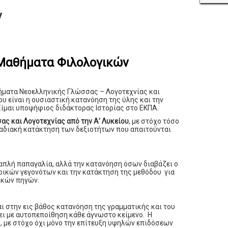
ν
 Μαθήματα Φιλολογικών
θήματα Νεοελληνικής Γλώσσας – Λογοτεχνίας και
υ είναι η ουσιαστική κατανόηση της ύλης και την
 Είμαι υποψήφιος διδάκτορας Ιστορίας στο ΕΚΠΑ.
ας και Λογοτεχνίας από την Α’ Λυκείου
, με στόχο τόσο
ταδιακή κατάκτηση των δεξιοτήτων που απαιτούνται
ν απλή παπαγαλία, αλλά την κατανόηση όσων διαβάζει ο
ρικών γεγονότων και την κατάκτηση της μεθόδου για
ικών πηγών.
 στην εις βάθος κατανόηση της γραμματικής και του
ει με αυτοπεποίθηση κάθε άγνωστο κείμενο. Η
, με στόχο όχι μόνο την επίτευξη υψηλών επιδόσεων