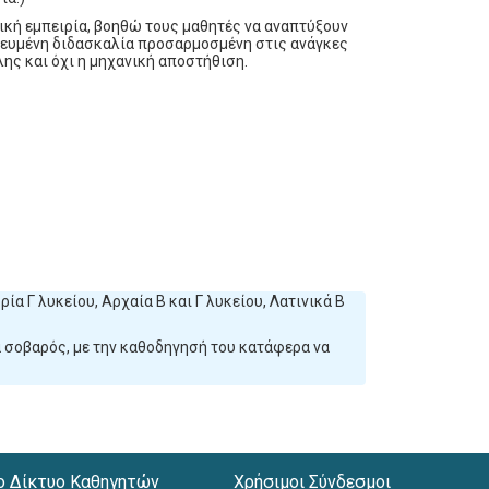
ική εμπειρία, βοηθώ τους μαθητές να αναπτύξουν
κευμένη διδασκαλία προσαρμοσμένη στις ανάγκες
λης και όχι η μηχανική αποστήθιση.
ία Γ λυκείου, Αρχαία Β και Γ λυκείου, Λατινικά Β
 σοβαρός, με την καθοδηγησή του κατάφερα να
ο Δίκτυο Καθηγητών
Χρήσιμοι Σύνδεσμοι