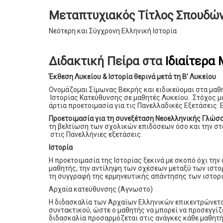
Μεταπτυχιακός Τίτλος Σπουδώ
Νεότερη και Σύγχρονη Ελληνική Ιστορία
Διδακτική Πείρα στα
Ιδιαίτερα
Έκθεση Λυκείου & Ιστορία θερινά μετά τη Β’ Λυκείου
Ονομάζομαι Σίμωνας Βεκρής και ειδικεύομαι στα μα
Ιστορίας Κατεύθυνσης σε μαθητές Λυκείου. Στόχος μο
άρτια προετοιμασία για τις Πανελλαδικές Εξετάσεις.
Προετοιμασία για τη συνεξέταση Νεοελληνικής Γλώσσ
τη βελτίωση των σχολικών επιδόσεων όσο και την σ
στις Πανελλήνιες εξετάσεις.
Ιστορία
Η προετοιμασία της Ιστορίας ξεκινά με σκοπό όχι τη
μαθητής, την αντίληψη των σχέσεων μεταξύ των ιστο
τη συγγραφή της ερμηνευτικής απάντησης των ιστορ
Αρχαία κατεύθυνσης (Άγνωστο)
Η διδασκαλία των Αρχαίων Ελληνικών επικεντρώνεται
συντακτικού, ώστε ο μαθητής να μπορεί να προσεγγίζ
διδασκαλία προσαρμόζεται στις ανάγκες κάθε μαθητή