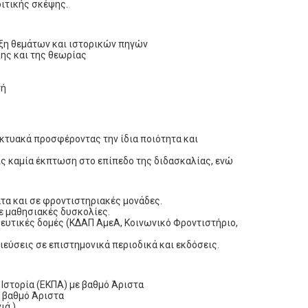
ριτικής σκέψης.
υξη θεμάτων και ιστορικών πηγών
λης και της θεωρίας
τή
κτυακά προσφέροντας την ίδια ποιότητα και
ίς καμία έκπτωση στο επίπεδο της διδασκαλίας, ενώ
ατα και σε φροντιστηριακές μονάδες.
ε μαθησιακές δυσκολίες.
δευτικές δομές (ΚΔΑΠ ΑμεΑ, Κοινωνικό Φροντιστήριο,
ιεύσεις σε επιστημονικά περιοδικά και εκδόσεις.
Ιστορία (ΕΚΠΑ) με βαθμό Άριστα
ε βαθμό Άριστα
ιά.)