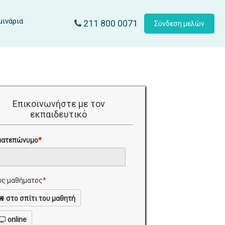
μινάρια
211 800 0071
Σύνδεση μελών
Επικοινωνήστε με τον
εκπαιδευτικό
ματεπώνυμο
*
ς μαθήματος
*
στο σπίτι του μαθητή
online