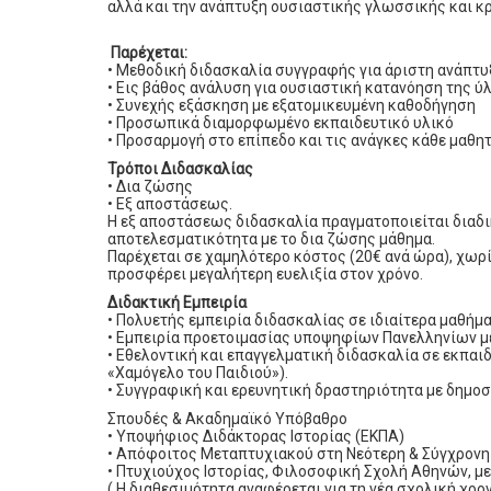
αλλά και την ανάπτυξη ουσιαστικής γλωσσικής και κ
Παρέχεται:
• Μεθοδική διδασκαλία συγγραφής για άριστη ανάπτ
• Εις βάθος ανάλυση για ουσιαστική κατανόηση της ύ
• Συνεχής εξάσκηση με εξατομικευμένη καθοδήγηση
• Προσωπικά διαμορφωμένο εκπαιδευτικό υλικό
• Προσαρμογή στο επίπεδο και τις ανάγκες κάθε μαθη
Τρόποι Διδασκαλίας
• Δια ζώσης
• Εξ αποστάσεως.
Η εξ αποστάσεως διδασκαλία πραγματοποιείται διαδι
αποτελεσματικότητα με το δια ζώσης μάθημα.
Παρέχεται σε χαμηλότερο κόστος (20€ ανά ώρα), χωρ
προσφέρει μεγαλήτερη ευελιξία στον χρόνο.
Διδακτική Εμπειρία
• Πολυετής εμπειρία διδασκαλίας σε ιδιαίτερα μαθήμ
• Εμπειρία προετοιμασίας υποψηφίων Πανελληνίων μ
• Εθελοντική και επαγγελματική διδασκαλία σε εκπαι
«Χαμόγελο του Παιδιού»).
• Συγγραφική και ερευνητική δραστηριότητα με δημοσ
Σπουδές & Ακαδημαϊκό Υπόβαθρο
• Υποψήφιος Διδάκτορας Ιστορίας (ΕΚΠΑ)
• Απόφοιτος Μεταπτυχιακού στη Νεότερη & Σύγχρονη 
• Πτυχιούχος Ιστορίας, Φιλοσοφική Σχολή Αθηνών, μ
( Η διαθεσιμότητα αναφέρεται για τη νέα σχολική χρον