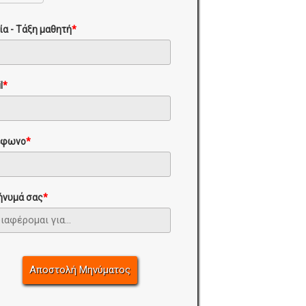
ία - Τάξη μαθητή
*
l
*
έφωνο
*
ήνυμά σας
*