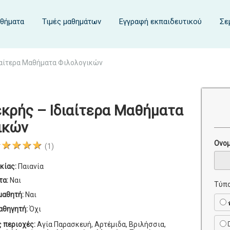
αθήματα
Τιμές μαθημάτων
Εγγραφή εκπαιδευτικού
Σε
ιαίτερα Μαθήματα Φιλολογικών
κρής – Ιδιαίτερα Μαθήματα
ικών
★★★★★
Ονο
(1)
κίας:
Παιανία
τα:
Ναι
Τύπο
μαθητή:
Ναι
αθηγητή:
Όχι
ς περιοχές:
Αγία Παρασκευή, Αρτέμιδα, Βριλήσσια,