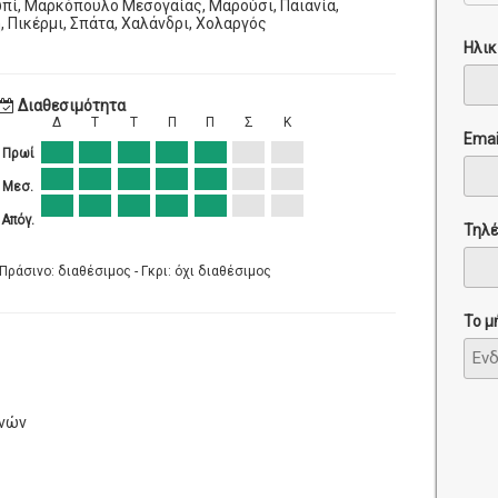
πί, Μαρκόπουλο Μεσογαίας, Μαρούσι, Παιανία,
, Πικέρμι, Σπάτα, Χαλάνδρι, Χολαργός
Ηλικ
Διαθεσιμότητα
Δ
Τ
Τ
Π
Π
Σ
Κ
Emai
Πρωί
Μεσ.
Απόγ.
Τηλ
Πράσινο: διαθέσιμος - Γκρι: όχι διαθέσιμος
Το μ
ηνών