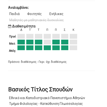
Αναλαμβάνει:
Παιδιά
Φοιτητές
Ενήλικες
Μαθητές με μαθησιακές δυσκολίες
Διαθεσιμότητα
Δ
Τ
Τ
Π
Π
Σ
Κ
Πρωί
Μεσ.
Απόγ.
Πράσινο: διαθέσιμος - Γκρι: όχι διαθέσιμος
Βασικός Τίτλος Σπουδών
Εθνικό και Καποδιστριακό Πανεπιστήμιο Αθηνών
Τμήμα Φιλολογίας - Κατεύθυνση Γλωσσολογίας