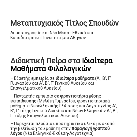
Μεταπτυχιακός Τίτλος Σπουδών
Δημοσιογραφία και Νέα Μέσα - Εθνικό και
Καποδιστριακό Πανεπιστήμιο Αθηνών
Διδακτική Πείρα στα
Ιδιαίτερα
Μαθήματα Φιλολογικών
– Eξαετής εμπειρία σε
ιδιαίτερα μαθήματα
(Α’, Β’, Γ’
Γυμνασίου και Α’, Β΄, Γ΄ Γενικού Λυκείου και
Επαγγελματικού Λυκείου)
– Πενταετής εμπειρία σε
φροντιστήρια μέσης
εκπαίδευσης
(Μελέτη Γυμνασίου, φροντιστηριακά
μαθήματα Νεοελληνικής Γλώσσας και Λογοτεχνίας Α’,
Β’, Γ’ τάξης Γενικού Λυκείου και Νέων Ελληνικών Α΄, Β΄,
Γ΄ τάξης Επαγγελματικού Λυκείου)
– Παρέχεται πλούσιο υποστηρικτικό υλικό με σκοπό
την βελτίωση του μαθητή στην
παραγωγή γραπτού
λόγου
(Νέα Ελληνικά-Έκθεση-Λογοτεχνία)