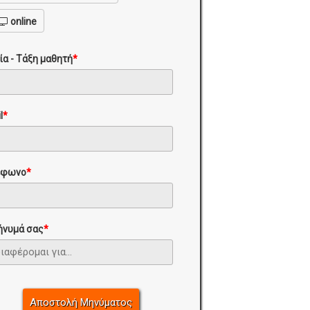
online
ία - Τάξη μαθητή
*
l
*
έφωνο
*
ήνυμά σας
*