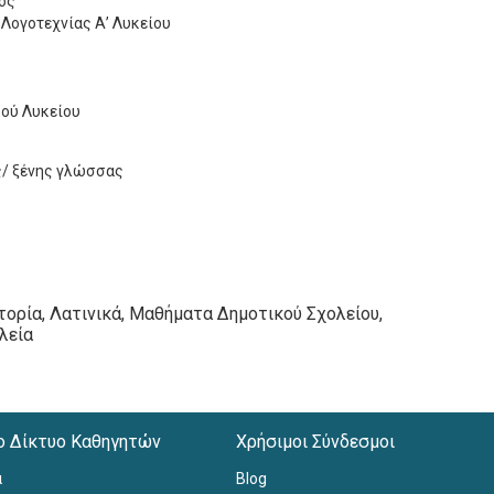
γος
 Λογοτεχνίας Α’ Λυκείου
κού Λυκείου
ς/ ξένης γλώσσας
τορία, Λατινικά, Μαθήματα Δημοτικού Σχολείου,
λεία
ο Δίκτυο Καθηγητών
Χρήσιμοι Σύνδεσμοι
α
Blog