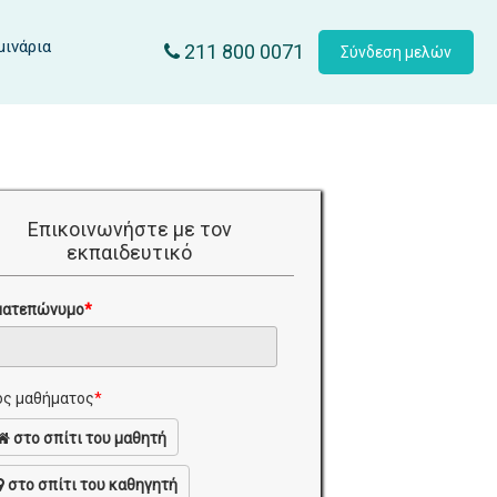
μινάρια
211 800 0071
Σύνδεση μελών
Επικοινωνήστε με τον
εκπαιδευτικό
ματεπώνυμο
*
ς μαθήματος
*
στο σπίτι του μαθητή
στο σπίτι του καθηγητή