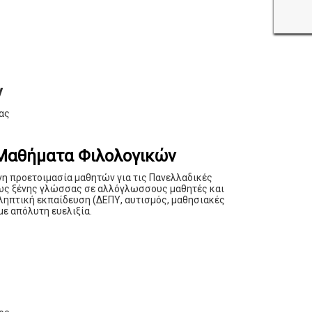
ν
ας
 Μαθήματα Φιλολογικών
νη προετοιμασία μαθητών για τις Πανελλαδικές
ς ως ξένης γλώσσας σε αλλόγλωσσους μαθητές και
ιληπτική εκπαίδευση (ΔΕΠΥ, αυτισμός, μαθησιακές
ε απόλυτη ευελιξία.