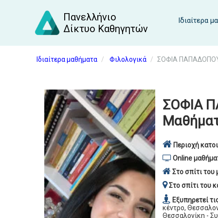
Πανελλήνιο
Ιδιαίτερα μ
Δίκτυο Καθηγητών
Ιδιαίτερα μαθήματα
Φιλολογικά
ΣΟΦΙΑ ΠΑΠΑΔΟΠΟΥΛ
ΣΟΦΙΑ Π
Μαθήματ
Περιοχή κατοι
Online μαθήμα
Στο σπίτι του 
Στο σπίτι του κ
Εξυπηρετεί τι
κέντρο, Θεσσαλον
Θεσσαλονίκη - Συ