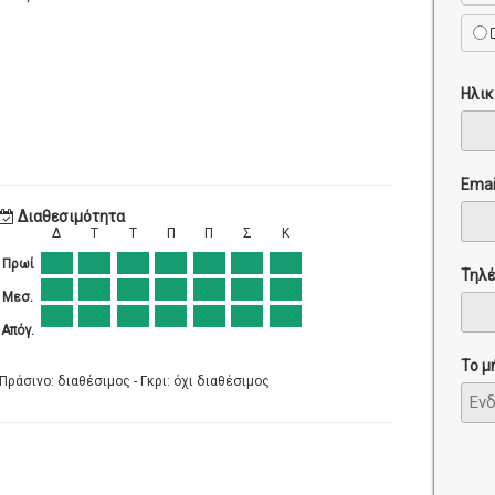
Ηλικ
Emai
Διαθεσιμότητα
Δ
Τ
Τ
Π
Π
Σ
Κ
Πρωί
Τηλ
Μεσ.
Απόγ.
Το μ
Πράσινο: διαθέσιμος - Γκρι: όχι διαθέσιμος