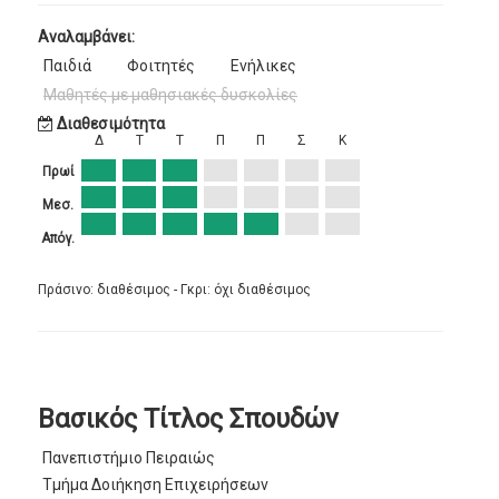
Αναλαμβάνει:
Παιδιά
Φοιτητές
Ενήλικες
Μαθητές με μαθησιακές δυσκολίες
Διαθεσιμότητα
Δ
Τ
Τ
Π
Π
Σ
Κ
Πρωί
Μεσ.
Απόγ.
Πράσινο: διαθέσιμος - Γκρι: όχι διαθέσιμος
Βασικός Τίτλος Σπουδών
Πανεπιστήμιο Πειραιώς
Τμήμα Δοιήκηση Επιχειρήσεων