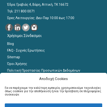
Έδρα: Γραβιάς 4, Βάρη, Αττική, ΤΚ 16672
Τηλ: 211 800 0071
Ώρες Λειτουργίας: Δευ-Παρ 10:00 έως 17:00
Χρήσιμοι Σύνδεσμοι
Blog
FAQ - Συχνές Ερωτήσεις
Sitemap
Όροι Χρήσης
Πολιτική Προστασίας Προσωπικών Δεδομένων
Εκπαιδευτικό Υλικό
Αποδοχή Cookies
Για εκπαιδευτικούς
Για να παρέχουμε την καλύτερη εμπειρία, χρησιμοποιούμε τεχνολογίες
όπως cookies για την αποθήκευση ή/και την πρόσβαση σε πληροφορίες
συσκευών.
Εγγραφή
Σύνδεση Μελών