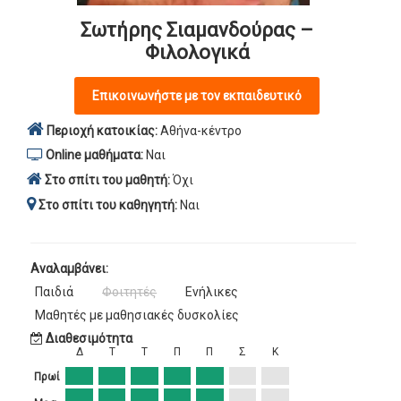
Σωτήρης Σιαμανδούρας –
Φιλολογικά
Επικοινωνήστε με τον εκπαιδευτικό
Περιοχή κατοικίας:
Αθήνα-κέντρο
Online μαθήματα:
Ναι
Στο σπίτι του μαθητή:
Όχι
Στο σπίτι του καθηγητή:
Ναι
Αναλαμβάνει:
Παιδιά
Φοιτητές
Ενήλικες
Μαθητές με μαθησιακές δυσκολίες
Διαθεσιμότητα
Δ
Τ
Τ
Π
Π
Σ
Κ
Πρωί