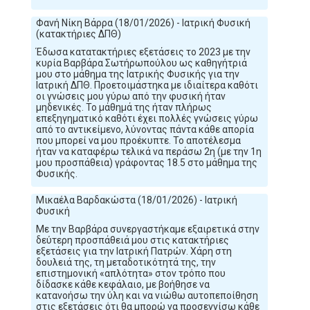
Φανή Νίκη Βάρρα (18/01/2026) - Ιατρική Φυσική
(κατακτήριες ΔΠΘ)
Έδωσα κατατακτήριες εξετάσεις το 2023 με την
κυρία Βαρβάρα Σωτήρωπούλου ως καθηγήτριά
μου στο μάθημα της Ιατρικής Φυσικής για την
Ιατρική ΔΠΘ. Προετοιμάστηκα με ιδιαίτερα καθότι
οι γνώσεις μου γύρω από την φυσική ήταν
μηδενικές. Το μάθημά της ήταν πλήρως
επεξηγηματικό καθότι έχει πολλές γνώσεις γύρω
από το αντικείμενο, λύνοντας πάντα κάθε απορία
που μπορεί να μου προέκυπτε. Το αποτέλεσμα
ήταν να καταφέρω τελικά να περάσω 2η (με την 1η
μου προσπάθεια) γράφοντας 18.5 στο μάθημα της
Φυσικής.
Μικαέλα Βαρδακώστα (18/01/2026) - Ιατρική
Φυσική
Με την Βαρβάρα συνεργαστήκαμε εξαιρετικά στην
δεύτερη προσπάθειά μου στις κατακτήριες
εξετάσεις για την Ιατρική Πατρών. Χάρη στη
δουλειά της, τη μεταδοτικότητά της, την
επιστημονική «απλότητα» στον τρόπο που
δίδασκε κάθε κεφάλαιο, με βοήθησε να
κατανοήσω την ύλη και να νιώθω αυτοπεποίθηση
στις εξετάσεις ότι θα μπορώ να προσεγγίσω κάθε