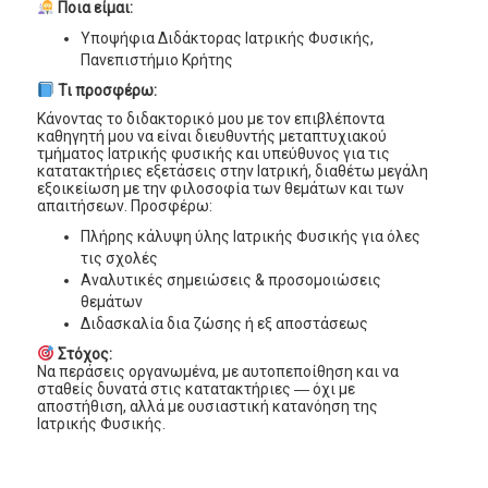
Ποια είμαι:
Υποψήφια Διδάκτορας Ιατρικής Φυσικής,
Πανεπιστήμιο Κρήτης
Τι προσφέρω:
Κάνοντας το διδακτορικό μου με τον επιβλέποντα
καθηγητή μου να είναι διευθυντής μεταπτυχιακού
τμήματος Ιατρικής φυσικής και υπεύθυνος για τις
κατατακτήριες εξετάσεις στην Ιατρική, διαθέτω μεγάλη
εξοικείωση με την φιλοσοφία των θεμάτων και των
απαιτήσεων. Προσφέρω:
Πλήρης κάλυψη ύλης Ιατρικής Φυσικής για όλες
τις σχολές
Αναλυτικές σημειώσεις & προσομοιώσεις
θεμάτων
Διδασκαλία δια ζώσης ή εξ αποστάσεως
Στόχος:
Να περάσεις οργανωμένα, με αυτοπεποίθηση και να
σταθείς δυνατά στις κατατακτήριες ― όχι με
αποστήθιση, αλλά με ουσιαστική κατανόηση της
Ιατρικής Φυσικής.