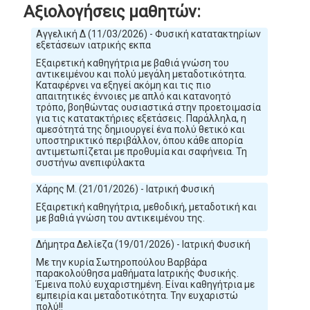
Αξιολογήσεις μαθητών:
Αγγελική Δ (11/03/2026) - Φυσική κατατακτηρίων
εξετάσεων ιατρικής εκπα
Εξαιρετική καθηγήτρια με βαθιά γνώση του
αντικειμένου και πολύ μεγάλη μεταδοτικότητα.
Καταφέρνει να εξηγεί ακόμη και τις πιο
απαιτητικές έννοιες με απλό και κατανοητό
τρόπο, βοηθώντας ουσιαστικά στην προετοιμασία
για τις κατατακτήριες εξετάσεις. Παράλληλα, η
αμεσότητά της δημιουργεί ένα πολύ θετικό και
υποστηρικτικό περιβάλλον, όπου κάθε απορία
αντιμετωπίζεται με προθυμία και σαφήνεια. Τη
συστήνω ανεπιφύλακτα
Χάρης Μ. (21/01/2026) - Ιατρική Φυσική
Εξαιρετική καθηγήτρια, μεθοδική, μεταδοτική και
με βαθιά γνώση του αντικειμένου της.
Δήμητρα Δελίεζα (19/01/2026) - Ιατρική Φυσική
Με την κυρία Σωτηροπούλου Βαρβάρα
παρακολούθησα μαθήματα Ιατρικής Φυσικής.
Έμεινα πολύ ευχαριστημένη. Είναι καθηγήτρια με
εμπειρία και μεταδοτικότητα. Την ευχαριστώ
πολύ!!