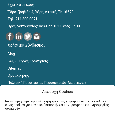
Σχετικά με εμάς
Έδρα: Γραβιάς 4, Βάρη, Αττική, ΤΚ 16672
Τηλ: 211 800 0071
Ώρες Λειτουργίας: Δευ-Παρ 10:00 έως 17:00
Χρήσιμοι Σύνδεσμοι
Blog
FAQ - Συχνές Ερωτήσεις
Sitemap
Όροι Χρήσης
Πολιτική Προστασίας Προσωπικών Δεδομένων
Εκπαιδευτικό Υλικό
Αποδοχή Cookies
Για εκπαιδευτικούς
Για να παρέχουμε την καλύτερη εμπειρία, χρησιμοποιούμε τεχνολογίες
όπως cookies για την αποθήκευση ή/και την πρόσβαση σε πληροφορίες
συσκευών.
Εγγραφή