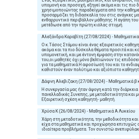
Ένας εξαιρετικός μαθηματικός και άνθρωπος που
υπομονή και προσοχή, εξηγεί ακόμα και τις πιο 
χρησιμοποιώντας παραδείγματα από την καθημερ
προσαρμόζει τη διδασκαλία του στις ανάγκες μ
ενθαρρυντικό περιβάλλον μάθησης. Η αγάπη του 
μετέδωσε από την πρώτη κιόλας στιγμή.
Αλεξάνδρα Καραβίτη (27/08/2024) - Μαθηματικα
Ο κ.Τάσος Στάμου είναι ένας εξαιρετικός καθηγ
ακόμα και τα πιο δύσκολα θέματα προσιτά και κ
υπομονετική, και με έντονη έμφαση στην καταν
του,οι μαθητές όχι μόνο βελτιώνουν τις επιδόσε
για τα μαθηματικά.Η αφοσίωσή του και το ενδιαφ
καθιστούν έναν πολύτιμο και αξιόπιστο καθηγητ
Δάφνη Αλεβιζακη (27/08/2024) - Μαθηματικά β κ
Η συνεργασία μας ήταν άψογη κατά την διάρκεια 
πανελλαδικές.Συνεπης, με μεταδοτικότητα και με
Εξαιρετική σχέση καθηγητή- μαθητή.
Χρύσα Κ (26/08/2024) - Μαθηματικά Α Λυκείου
Χάρη στη μεταδοτικότητα, την μεθοδικότητα και
είχα στα μαθηματικά και προχώρησα επιτυχώς σ
ιδιαίτερα προβλήματα. Τον συνιστώ ανεπιφύλακ