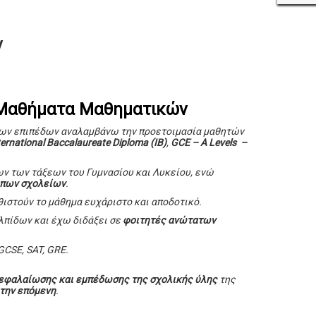
ν
 Μαθήματα Μαθηματικών
των επιπέδων αναλαμβάνω την προετοιμασία μαθητών
ternational Baccalaureate Diploma (IB)
,
GCE – A Levels –
ν των τάξεων του Γυμνασίου και Λυκείου, ενώ
πων σχολείων
.
ιστούν το μάθημα ευχάριστο και αποδοτικό.
πίδων και έχω διδάξει σε
φοιτητές
ανώτατων
GCSE, SAT, GRE.
εφαλαίωσης και εμπέδωσης της σχολικής ύλης
της
 την επόμενη
.