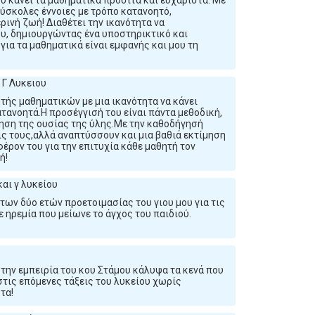
 κάνει τα μαθηματικά προσιτά και ευχάριστα. Με
δύσκολες έννοιες με τρόπο κατανοητό,
ινή ζωή! Διαθέτει την ικανότητα να
ου, δημιουργώντας ένα υποστηρικτικό και
για τα μαθηματικά είναι εμφανής και μου τη
 Γ Λυκειου
ητής μαθηματικών με μια ικανότητα να κάνει
ατανοητά.Η προσέγγισή του είναι πάντα μεθοδική,
όηση της ουσίας της ύλης.Με την καθοδήγησή
ις τους,αλλά αναπτύσσουν και μια βαθιά εκτίμηση
έρον του για την επιτυχία κάθε μαθητή τον
ή!
αι γ λυκείου
των δύο ετών προετοιμασίας του γιου μου για τις
 ηρεμία που μείωνε το άγχος του παιδιού.
 την εμπειρία του κου Στάμου κάλυψα τα κενά που
τις επόμενες τάξεις του λυκείου χωρίς
τα!