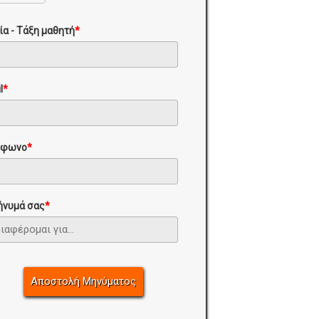
ία - Τάξη μαθητή
*
l
*
έφωνο
*
ήνυμά σας
*