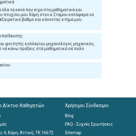
θηματικά
 όλα τα κενά που είχα στα μαθηματικά και
υ πτυχίου μου Χάρη στον κ.Σταμου κατάφερα να
 εξαιρετικό βαθμό και κάνοντας κτήμα μου
εκπαίδευσης
ίμαι φοιτητής κολλεγίου μηχανολόγος μηχανικός,
ί νά κάνω πράξεις στά μαθηματικά σέ πολύ
νασίου
ο Δίκτυο Καθηγητών
Χρήσιμοι Σύνδεσμοι
α
Blog
εμάς
FAQ - Συχνές Ερωτήσεις
ς 4, Βάρη, Αττική, ΤΚ 16672
Sitemap