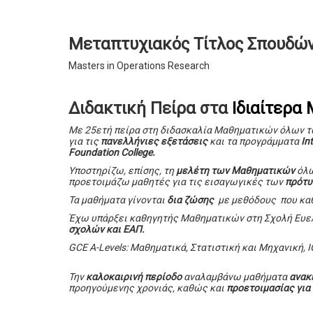
Μεταπτυχιακός Τίτλος Σπουδώ
Masters in Operations Research
Διδακτική Πείρα στα
Ιδιαίτερα
Με 25ετή πείρα στη διδασκαλία Μαθηματικών όλων 
για τις
πανελλήνιες εξετάσεις
και τα προγράμματα
In
Foundation College.
Υποστηρίζω, επίσης, τη
μελέτη των Μαθηματικών
όλω
προετοιμάζω μαθητές για τις εισαγωγικές των
πρότυ
Τα μαθήματα γίνονται
δια ζώσης
με μεθόδους που καθ
Έχω υπάρξει καθηγητής Μαθηματικών στη Σχολή Ευελ
σχολών και ΕΑΠ.
GCE A-Levels: Μαθηματικά, Στατιστική και Μηχανική, I
Την
καλοκαιρινή περίοδο
αναλαμβάνω μαθήματα
ανακ
προηγούμενης χρονιάς, καθώς και
προετοιμασίας για