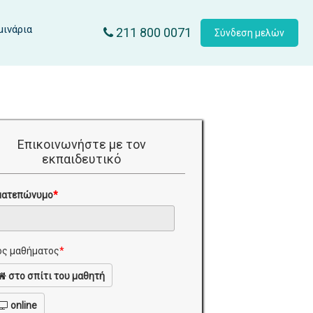
μινάρια
211 800 0071
Σύνδεση μελών
Επικοινωνήστε με τον
εκπαιδευτικό
ματεπώνυμο
*
ς μαθήματος
*
στο σπίτι του μαθητή
online