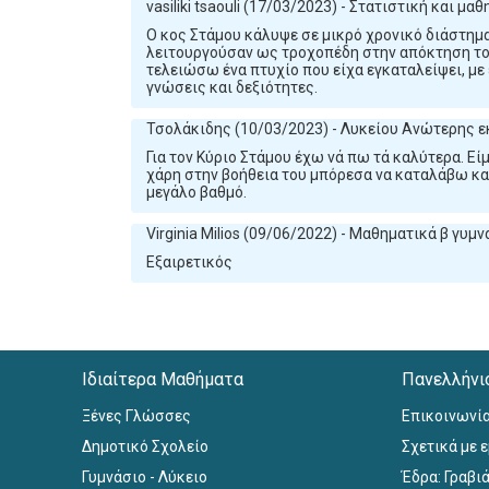
vasiliki tsaouli (17/03/2023) - Στατιστική και μα
Ο κος Στάμου κάλυψε σε μικρό χρονικό διάστημα
λειτουργούσαν ως τροχοπέδη στην απόκτηση το
τελειώσω ένα πτυχίο που είχα εγκαταλείψει, με
γνώσεις και δεξιότητες.
Τσολάκιδης (10/03/2023) - Λυκείου Ανώτερης 
Για τον Κύριο Στάμου έχω νά πω τά καλύτερα. Ε
χάρη στην βοήθεια του μπόρεσα να καταλάβω κα
μεγάλο βαθμό.
Virginia Milios (09/06/2022) - Μαθηματικά β γυμ
Εξαιρετικός
Ιδιαίτερα Μαθήματα
Πανελλήνι
Ξένες Γλώσσες
Επικοινωνί
Δημοτικό Σχολείο
Σχετικά με 
Γυμνάσιο - Λύκειο
Έδρα: Γραβιά