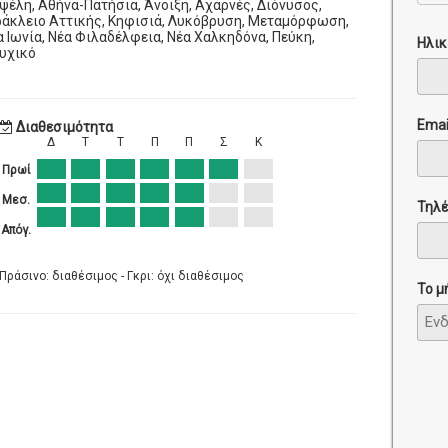
ψέλη, Αθήνα-Πατήσια, Άνοιξη, Αχαρνές, Διόνυσος,
ράκλειο Αττικής, Κηφισιά, Λυκόβρυση, Μεταμόρφωση,
α Ιωνία, Νέα Φιλαδέλφεια, Νέα Χαλκηδόνα, Πεύκη,
Ηλικ
υχικό
Emai
Διαθεσιμότητα
Δ
Τ
Τ
Π
Π
Σ
Κ
Πρωί
Μεσ.
Τηλ
Απόγ.
Πράσινο: διαθέσιμος - Γκρι: όχι διαθέσιμος
Το μ