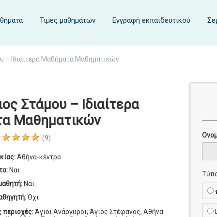
αθήματα
Τιμές μαθημάτων
Εγγραφή εκπαιδευτικού
Σε
υ – Ιδιαίτερα Μαθήματα Μαθηματικών
ος Στάμου – Ιδιαίτερα
α Μαθηματικών
★★★★★
Ονο
(9)
κίας:
Αθήνα-κέντρο
τα:
Ναι
Τύπο
μαθητή:
Ναι
αθηγητή:
Όχι
ς περιοχές:
Άγιοι Ανάργυροι, Άγιος Στέφανος, Αθήνα-