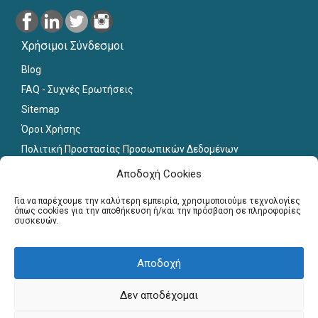
Χρήσιμοι Σύνδεσμοι
Blog
FAQ - Συχνές Ερωτήσεις
Sitemap
Όροι Χρήσης
Πολιτική Προστασίας Προσωπικών Δεδομένων
Εκπαιδευτικό Υλικό
Αποδοχή Cookies
Για εκπαιδευτικούς
Για να παρέχουμε την καλύτερη εμπειρία, χρησιμοποιούμε τεχνολογίες
όπως cookies για την αποθήκευση ή/και την πρόσβαση σε πληροφορίες
συσκευών.
Εγγραφή
Σύνδεση Μελών
Αποδοχή
Σεμινάρια
Γραφείο Διασύνδεσης
Δεν αποδέχομαι