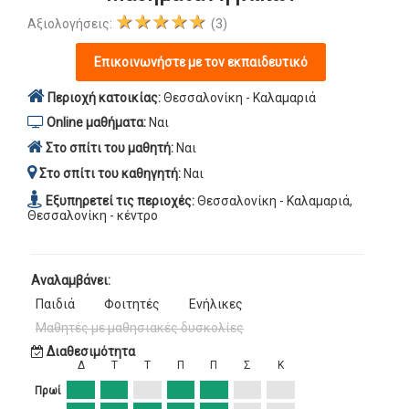
★★★★★
Αξιολογήσεις:
(3)
Επικοινωνήστε με τον εκπαιδευτικό
Περιοχή κατοικίας:
Θεσσαλονίκη - Καλαμαριά
Online μαθήματα:
Ναι
Στο σπίτι του μαθητή:
Ναι
Στο σπίτι του καθηγητή:
Ναι
Εξυπηρετεί τις περιοχές:
Θεσσαλονίκη - Καλαμαριά,
Θεσσαλονίκη - κέντρο
Αναλαμβάνει:
Παιδιά
Φοιτητές
Ενήλικες
Μαθητές με μαθησιακές δυσκολίες
Διαθεσιμότητα
Δ
Τ
Τ
Π
Π
Σ
Κ
Πρωί