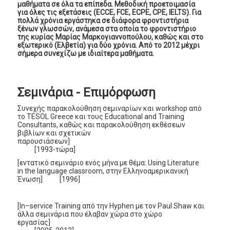
μαθήματα σε όλα τα επίπεδα. Μεθοδική προετοιμασία
για όλες τις εξετάσεις (ECCE, FCE, ECPE, CPE, IELTS). Για
πολλά χρόνια εργάστηκα σε διάφορα φροντιστήρια
ξένων γλωσσών, ανάμεσα στα οποία το φροντιστήριο
της κυρίας Μαρίας Μαρκογιαννοπούλου, καθώς και στο
εξωτερικό (Ελβετία) για δύο χρόνια. Από το 2012 μέχρι
σήμερα συνεχίζω με ιδιαίτερα μαθήματα.
Σεμινάρια - Επιμόρφωση
Συνεχής παρακολούθηση σεμιναρίων και workshop από
το TESOL Greece και τους Educational and Training
Consultants, καθώς και παρακολούθηση εκθέσεων
βιβλίων και σχετικών
παρουσιάσεων]
[1993-τώρα]
[εντατικό σεμινάριο ενός μήνα με θέμα: Using Literature
in the language classroom, στην Ελληνοαμερικανική
Ένωση] [1996]
[In–service Training από την Hyphen με τον Paul Shaw και
άλλα σεμινάρια που έλαβαν χώρα στο χώρο
εργασίας]