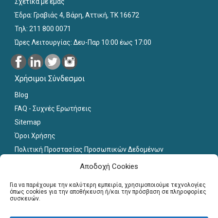
Σχετικά με εμάς
Έδρα: Γραβιάς 4, Βάρη, Αττική, ΤΚ 16672
Τηλ: 211 800 0071
Ώρες Λειτουργίας: Δευ-Παρ 10:00 έως 17:00
Χρήσιμοι Σύνδεσμοι
Blog
FAQ - Συχνές Ερωτήσεις
Sitemap
Όροι Χρήσης
Πολιτική Προστασίας Προσωπικών Δεδομένων
Εκπαιδευτικό Υλικό
Αποδοχή Cookies
Για εκπαιδευτικούς
Για να παρέχουμε την καλύτερη εμπειρία, χρησιμοποιούμε τεχνολογίες
όπως cookies για την αποθήκευση ή/και την πρόσβαση σε πληροφορίες
συσκευών.
Εγγραφή
Σύνδεση Μελών