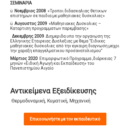
ΣΕΜΙΝΑΡΙΑ
ü
Νοεμβριος 2008
«Τροποι διδασκαλιας θετικων
επιστημων σε παιδια με μαθησιακες δυσκολιες»
ü
Αυγουστος 2009
«Μαθησιακες Δυσκολιες –
Καταρτιση προγραμματων παρεμβασης»
Δεκεμβρης 2009
Διημεριδα υπο την οργανωση της
Ελληνικης Εταιρειας Δυσλεξιας με θεμα “Ειδικες
μαθησιακες δυσκολιες από την εγκαιρη διαγνωση μεχρι
την χαραξη επαγγελματικου προσανατολισμου”
Μάρτιος 2020
Επιμορφωτικό Πρόγραμμα ,διάρκειας 7
μηνών «Ειδική Αγωγή και Εκπαίδευση» του
Πανεπιστημίου Αιγαίο
Αντικείμενα Εξειδίκευσης
Θερμοδυναμική, Κυματική, Μηχανική
Επικοινωνήστε με τον εκπαιδευτικό