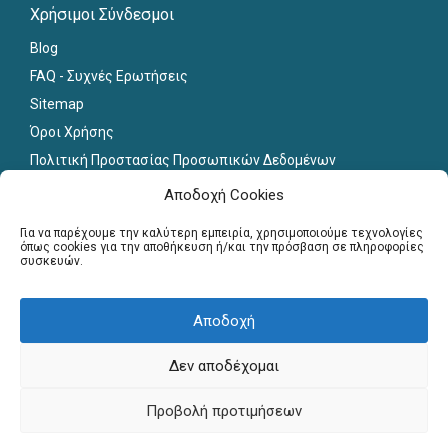
Χρήσιμοι Σύνδεσμοι
Blog
FAQ - Συχνές Ερωτήσεις
Sitemap
Όροι Χρήσης
Πολιτική Προστασίας Προσωπικών Δεδομένων
Εκπαιδευτικό Υλικό
Αποδοχή Cookies
Για εκπαιδευτικούς
Για να παρέχουμε την καλύτερη εμπειρία, χρησιμοποιούμε τεχνολογίες
όπως cookies για την αποθήκευση ή/και την πρόσβαση σε πληροφορίες
συσκευών.
Εγγραφή
Σύνδεση Μελών
Σεμινάρια
Αποδοχή
Γραφείο Διασύνδεσης
Δεν αποδέχομαι
Copyright © Πανελλήνιο Δίκτυο Καθηγητών, 2013-2026. All
Προβολή προτιμήσεων
Rights Reserved. Website by
webnest.gr