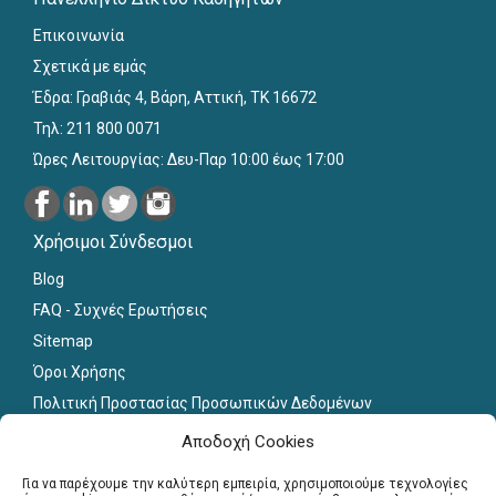
Επικοινωνία
Σχετικά με εμάς
Έδρα: Γραβιάς 4, Βάρη, Αττική, ΤΚ 16672
Τηλ: 211 800 0071
Ώρες Λειτουργίας: Δευ-Παρ 10:00 έως 17:00
Χρήσιμοι Σύνδεσμοι
Blog
FAQ - Συχνές Ερωτήσεις
Sitemap
Όροι Χρήσης
Πολιτική Προστασίας Προσωπικών Δεδομένων
Εκπαιδευτικό Υλικό
Αποδοχή Cookies
Για εκπαιδευτικούς
Για να παρέχουμε την καλύτερη εμπειρία, χρησιμοποιούμε τεχνολογίες