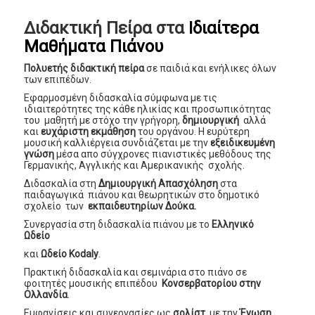
Διδακτική Πείρα στα
Ιδιαίτερα
Μαθήματα Πιάνου
Πολυετής διδακτική πείρα
σε παιδιά και ενήλικες όλων
των επιπέδων.
Εφαρμοσμένη διδασκαλία σύμφωνα με τις
ιδιαιτερότητες της κάθε ηλικίας και προσωπικότητας
του μαθητή με στόχο την γρήγορη,
δημιουργική
αλλά
και
ευχάριστη εκμάθηση
του οργάνου. Η ευρύτερη
μουσική καλλιέργεια συνδιάζεται με την
εξειδικευμένη
γνώση
μέσα απο σύγχρονες πιανιστικές μεθόδους της
Γερμανικής, Αγγλικής και Αμερικανικής σχολής.
Διδασκαλία στη
Δημιουργική Απασχόληση
στα
παιδαγωγικά πιάνου και θεωρητικών στο δημοτικό
σχολείο των
εκπαιδευτηρίων Δούκα.
Συνεργασία στη διδασκαλία πιάνου με το
Ελληνικό
Ωδείο
και
Ωδείο Kodaly
.
Πρακτική διδασκαλία και σεμινάρια στο πιάνο σε
φοιτητές μουσικής επιπέδου
Κονσερβατορίου στην
Ολλανδία
.
Εµφανίσεις και συνεργασίες ως
σολίστ
µε την
Ένωση