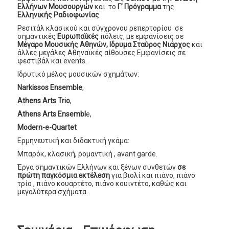
Ελλήνων Μουσουργών
και το
Γ’ Πρόγραµµα
της
Ελληνικής Ραδιοφωνίας
.
Ρεσιτάλ κλασικού και σύγχρονου ρεπερτορίου σε
σημαντικές
Ευρωπαϊκές
πόλεις, με εµφανίσεις σε
Μέγαρο Μουσικής Αθηνών, Ιδρυμα Σταύρος Νιάρχος
και
άλλες μεγάλες Αθηναϊκές αίθουσες.Εμφανίσεις σε
φεστιβάλ και events.
Ιδρυτικό µέλος µουσικών σχηµάτων:
Narkissos Ensemble
,
Athens Arts Trio
,
Athens Arts Ensembl
e,
Modern-e-Quartet
Ερµηνευτική και διδακτική γκάμα:
Μπαρόκ, κλασική, ρομαντική , avant garde.
Έργα σηµαντικών Ελλήνων και ξένων συνθετών
σε
πρώτη παγκόσµια εκτέλεση
για βιολί και πιάνο, πιάνο
τρίο , πιάνο κουαρτέτο, πιάνο κουιντέτο, καθώς και
μεγαλύτερα σχήµατα.