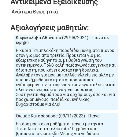
Αντικείμενα Εξειδίκευσης
Ανώτερα Θεωρητικά
Αξιολογήσεις μαθητών:
Καψοκαλυβα Αθανασια (29/08/2024) - Πιανο σε
εφηβο
Η κυρία Τσιμπλακάκη παραδίδει μαθήματα πιανου
στον γιο μας από τριετία. Πρόκειται για μια
εξαιρετική καθηγητρια, με βαθιά γνώση του
αντικειμένου. Πολύ καλή παιδαγωγός,ευγενικη και
αξιοπιστη, που κάνει ουσιαστική δουλειά.
Ανέλαβε τον γιο μας με πολλές ελλείψεις,αλλά με
υπομονή,μεθοδικοτητα και προσωπικο
ενδιαφερον τον κατάφερε να μην εγκαταλείψει και
πλέον να ονειρεύεται να γίνει μουσικος.
Συστήνεται θερμά τόσο για αρχάριους, όσο και για
προχωρημένους, παιδιά και ενήλικες!
Ευχαριστούμε για όλα!
Θωμάς Κατσαδούρος (09/11/2023) - Πιάνο
Η κόρη μας κάνει μαθήματα πιάνου με την κα
Τσιμπλακάκη τα τελευταία 10 χρόνια και
βρίσκεται σε επίπεδο Μέσης για να δώσει