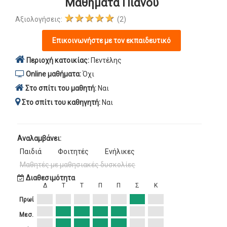
Μαθήματα Πιάνου
★★★★★
Αξιολογήσεις:
(2)
Επικοινωνήστε με τον εκπαιδευτικό
Περιοχή κατοικίας:
Πεντέλης
Online μαθήματα:
Όχι
Στο σπίτι του μαθητή:
Ναι
Στο σπίτι του καθηγητή:
Ναι
Αναλαμβάνει:
Παιδιά
Φοιτητές
Ενήλικες
Μαθητές με μαθησιακές δυσκολίες
Διαθεσιμότητα
Δ
Τ
Τ
Π
Π
Σ
Κ
Πρωί
Μεσ.