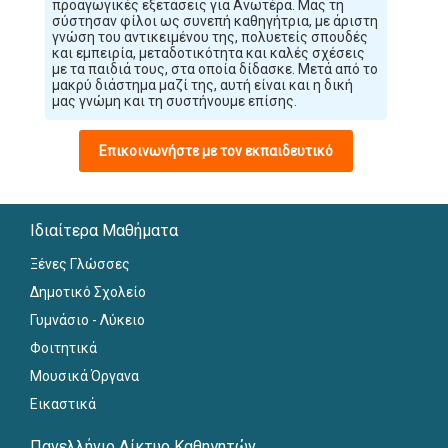
προαγωγικές εξετάσεις για Ανωτέρα. Μας τη
σύστησαν φίλοι ως συνεπή καθηγήτρια, με άριστη
γνώση του αντικειμένου της, πολυετείς σπουδές
και εμπειρία, μεταδοτικότητα και καλές σχέσεις
με τα παιδιά τους, στα οποία δίδασκε. Μετά από το
μακρύ διάστημα μαζί της, αυτή είναι και η δική
μας γνώμη και τη συστήνουμε επίσης.
Επικοινωνήστε με τον εκπαιδευτικό
Ιδιαίτερα Μαθήματα
Ξένες Γλώσσες
Δημοτικό Σχολείο
Γυμνάσιο - Λύκειο
Φοιτητικά
Μουσικά Όργανα
Εικαστικά
Πανελλήνιο Δίκτυο Καθηγητών