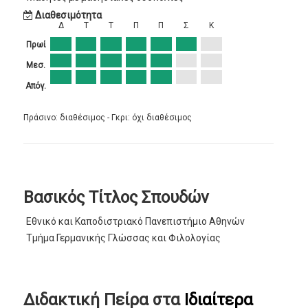
Διαθεσιμότητα
Δ
Τ
Τ
Π
Π
Σ
Κ
Πρωί
Μεσ.
Απόγ.
Πράσινο: διαθέσιμος - Γκρι: όχι διαθέσιμος
Βασικός Τίτλος Σπουδών
Εθνικό και Καποδιστριακό Πανεπιστήμιο Αθηνών
Τμήμα Γερμανικής Γλώσσας και Φιλολογίας
Διδακτική Πείρα στα
Ιδιαίτερα