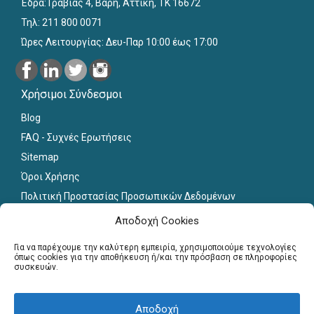
Έδρα: Γραβιάς 4, Βάρη, Αττική, ΤΚ 16672
Τηλ: 211 800 0071
Ώρες Λειτουργίας: Δευ-Παρ 10:00 έως 17:00
Χρήσιμοι Σύνδεσμοι
Blog
FAQ - Συχνές Ερωτήσεις
Sitemap
Όροι Χρήσης
Πολιτική Προστασίας Προσωπικών Δεδομένων
Εκπαιδευτικό Υλικό
Αποδοχή Cookies
Για εκπαιδευτικούς
Για να παρέχουμε την καλύτερη εμπειρία, χρησιμοποιούμε τεχνολογίες
όπως cookies για την αποθήκευση ή/και την πρόσβαση σε πληροφορίες
συσκευών.
Εγγραφή
Σύνδεση Μελών
Αποδοχή
Σεμινάρια