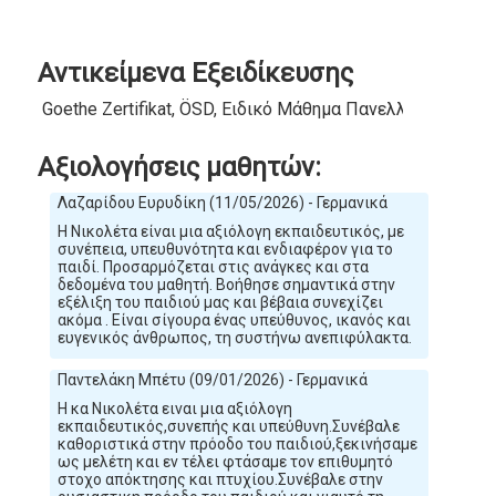
Αντικείμενα Εξειδίκευσης
Goethe Zertifikat, ÖSD, Ειδικό Μάθημα Πανελληνίων, ΚΠΓ
Αξιολογήσεις μαθητών:
Λαζαρίδου Ευρυδίκη (11/05/2026) - Γερμανικά
Η Νικολέτα είναι μια αξιόλογη εκπαιδευτικός, με
συνέπεια, υπευθυνότητα και ενδιαφέρον για το
παιδί. Προσαρμόζεται στις ανάγκες και στα
δεδομένα του μαθητή. Βοήθησε σημαντικά στην
εξέλιξη του παιδιού μας και βέβαια συνεχίζει
ακόμα . Είναι σίγουρα ένας υπεύθυνος, ικανός και
ευγενικός άνθρωπος, τη συστήνω ανεπιφύλακτα.
Παντελάκη Μπέτυ (09/01/2026) - Γερμανικά
Η κα Νικολέτα ειναι μια αξιόλογη
εκπαιδευτικός,συνεπής και υπεύθυνη.Συνέβαλε
καθοριστικά στην πρόοδο του παιδιού,ξεκινήσαμε
ως μελέτη και εν τέλει φτάσαμε τον επιθυμητό
στοχο απόκτησης και πτυχίου.Συνέβαλε στην