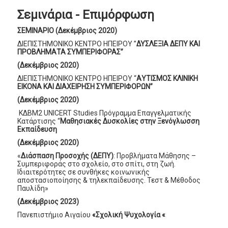
Σεμινάρια - Επιμόρφωση
ΣΕΜΙΝΑΡΙΟ (Δεκέμβριος 2020)
ΔΙΕΠΙΣΤΗΜΟΝΙΚΟ ΚΕΝΤΡΟ ΗΠΕΙΡΟΥ ’’
ΔΥΣΛΕΞΙΑ ΔΕΠΥ ΚΑΙ
ΠΡΟΒΛΗΜΑΤΑ ΣΥΜΠΕΡΙΦΟΡΑΣ’’
(Δεκέμβριος 2020)
ΔΙΕΠΙΣΤΗΜΟΝΙΚΟ ΚΕΝΤΡΟ ΗΠΕΙΡΟΥ ‘‘
AΥΤΙΣΜΟΣ ΚΛΙΝΙΚΗ
ΕΙΚΟΝΑ ΚΑΙ ΔΙΑΧΕΙΡΗΣΗ ΣΥΜΠΕΡΙΦΟΡΩΝ’’
(Δεκέμβριος 2020)
ΚΔΒΜ2 UNICERT Studies Πρόγραμμα Επαγγελματικής
Κατάρτισης “
Μαθησιακές Δυσκολίες στην Ξενόγλωσση
Εκπαίδευση
(Δεκέμβριος 2020)
«
Διάσπαση Προσοχής (ΔΕΠΥ)
: Προβλήματα Μάθησης –
Συμπεριφοράς στο σχολείο, στο σπίτι, στη ζωή.
Ιδιαιτερότητες σε συνθήκες κοινωνικής
αποστασιοποίησης & τηλεκπαίδευσης. Τεστ & Μέθοδος
Παυλίδη»
(Δεκέμβριος 2023)
Πανεπιστήμιο Αιγαίου
«Σχολική Ψυχολογία «