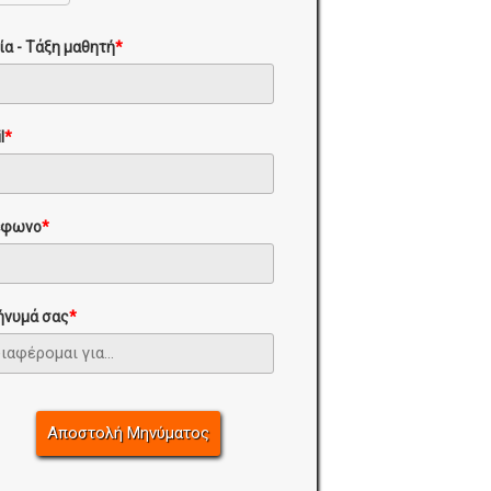
ία - Τάξη μαθητή
*
l
*
έφωνο
*
ήνυμά σας
*