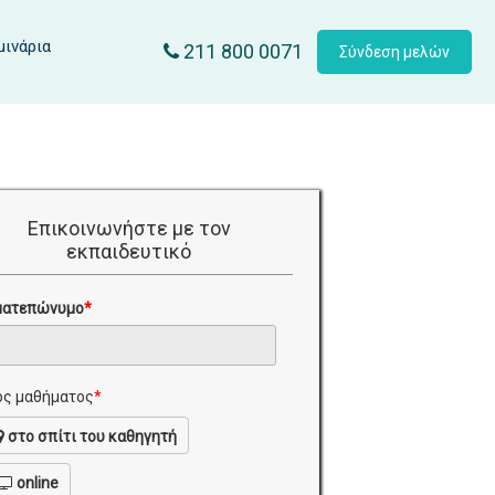
μινάρια
211 800 0071
Σύνδεση μελών
Επικοινωνήστε με τον
εκπαιδευτικό
ματεπώνυμο
*
ς μαθήματος
*
στο σπίτι του καθηγητή
online