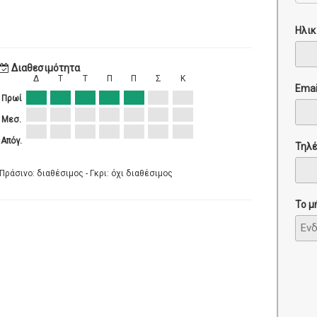
Ηλικ
Διαθεσιμότητα
Δ
Τ
Τ
Π
Π
Σ
Κ
Emai
Πρωί
Μεσ.
Απόγ.
Τηλ
Πράσινο: διαθέσιμος - Γκρι: όχι διαθέσιμος
Το μ