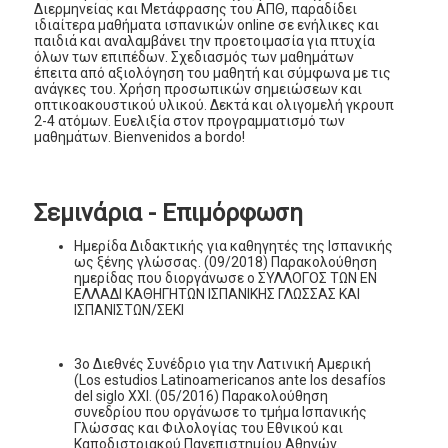
Διερμηνείας και Μετάφρασης του ΑΠΘ, παραδίδει
ιδιαίτερα μαθήματα ισπανικών online σε ενήλικες και
παιδιά και αναλαμβάνει την προετοιμασία για πτυχία
όλων των επιπέδων. Σχεδιασμός των μαθημάτων
έπειτα από αξιολόγηση του μαθητή και σύμφωνα με τις
ανάγκες του. Χρήση προσωπικών σημειώσεων και
οπτικοακουστικού υλικού. Δεκτά και ολιγομελή γκρουπ
2-4 ατόμων. Ευελιξία στον προγραμματισμό των
μαθημάτων. Bienvenidos a bordo!
Σεμινάρια - Επιμόρφωση
Ημερίδα Διδακτικής για καθηγητές της Ισπανικής
ως ξένης γλώσσας. (09/2018) Παρακολούθηση
ημερίδας που διοργάνωσε ο ΣΥΛΛΟΓΟΣ ΤΩΝ ΕΝ
ΕΛΛΑΔΙ ΚΑΘΗΓΗΤΩΝ ΙΣΠΑΝΙΚΗΣ ΓΛΩΣΣΑΣ ΚΑΙ
ΙΣΠΑΝΙΣΤΩΝ/ΣΕΚΙ
3ο Διεθνές Συνέδριο για την Λατινική Αμερική
(Los estudios Latinoamericanos ante los desafíos
del siglo XXI. (05/2016) Παρακολούθηση
συνεδρίου που οργάνωσε το τμήμα Ισπανικής
Γλώσσας και Φιλολογίας του Εθνικού και
Καποδιστριακού Πανεπιστημίου Αθηνών.