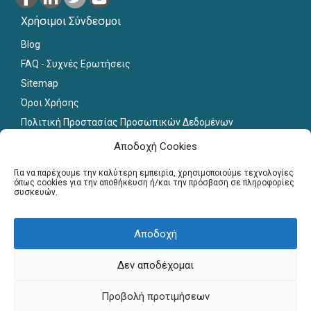
Χρήσιμοι Σύνδεσμοι
Blog
FAQ - Συχνές Ερωτήσεις
Sitemap
Όροι Χρήσης
Πολιτική Προστασίας Προσωπικών Δεδομένων
Εκπαιδευτικό Υλικό
Αποδοχή Cookies
Για εκπαιδευτικούς
Για να παρέχουμε την καλύτερη εμπειρία, χρησιμοποιούμε τεχνολογίες
όπως cookies για την αποθήκευση ή/και την πρόσβαση σε πληροφορίες
συσκευών.
Εγγραφή
Σύνδεση Μελών
Αποδοχή
Σεμινάρια
Γραφείο Διασύνδεσης
Δεν αποδέχομαι
Copyright © Πανελλήνιο Δίκτυο Καθηγητών, 2013-2026. All
Προβολή προτιμήσεων
Rights Reserved. Website by
webnest.gr