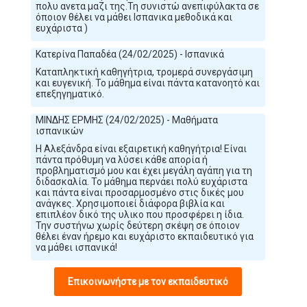
πολυ ανετα μαζι της.Τη συνιστώ ανεπιφύλακτα σε
όποιον θέλει να μάθει Ισπανικα μεθοδικά και
ευχάριστα )
Κατερίνα Παπαδέα (24/02/2025) - Ισπανικά
Καταπληκτική καθηγήτρια, τρομερά συνεργάσιμη
και ευγενική. Το μάθημα είναι πάντα κατανοητό και
επεξηγηματικό.
ΜΙΝΔΗΣ ΕΡΜΗΣ (24/02/2025) - Μαθήματα
ισπανικών
Η Αλεξάνδρα είναι εξαιρετική καθηγήτρια! Είναι
πάντα πρόθυμη να λύσει κάθε απορία ή
προβληματισμό μου και έχει μεγάλη αγάπη για τη
διδασκαλία. Το μάθημα περνάει πολύ ευχάριστα
και πάντα είναι προσαρμοσμένο στις δικές μου
ανάγκες. Χρησιμοποιεί διάφορα βιβλία και
επιπλέον δικό της υλικο που προσφέρει η ίδια.
Την συστήνω χωρίς δεύτερη σκέψη σε όποιον
θέλει έναν ήρεμο και ευχάριστο εκπαιδευτικό για
να μάθει ισπανικά!
Επικοινωνήστε με τον εκπαιδευτικό