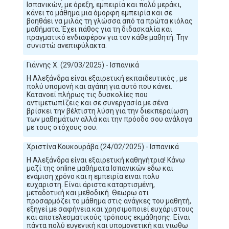
Ισπανικών, με όρεξη, εμπειρία και πολύ μεράκι,
κάνει το μάθημα μια όμορφη εμπειρία και σε
βοηθάει να μιλάς τη γλώσσα από τα πρώτα κιόλας
μαθήματα. Έχει πάθος για τη διδασκαλία και
πραγματικό ενδιαφέρον για τον κάθε μαθητή. Την
συνιστώ ανεπιφύλακτα.
Γιάννης Χ. (29/03/2025) - Ισπανικά
Η Αλεξάνδρα είναι εξαιρετική εκπαιδευτικός , με
πολύ υπομονή και αγάπη για αυτό που κάνει.
Κατανοεί πλήρως τις δυσκολίες που
αντιμετωπίζεις και σε συνεργασία με σένα
βρίσκει την βέλτιστη λύση για την διεκπεραίωση
των μαθημάτων αλλά και την πρόοδο σου ανάλογα
με τους στόχους σου.
Χριστίνα Κουκουράβα (24/02/2025) - Ισπανικά
Η Αλεξάνδρα είναι εξαιρετική καθηγήτρια! Κάνω
μαζί της online μαθήματα Ισπανικών εδω και
ενάμιση χρόνο και η εμπειρία ειναι πολυ
ευχαριστη. Είναι άριστα καταρτισμένη,
μεταδοτική και μεθοδική. Θεωρω οτι
προσαρμόζει το μάθημα στις ανάγκες του μαθητή,
εξηγεί με σαφήνεια και χρησιμοποιεί ευχάριστους
και αποτελεσματικούς τρόπους εκμάθησης. Είναι
πάντα πολύ ευγενική και υπομονετική και νιωθω