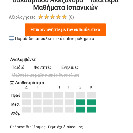
Βαλσαμίδου Αλεξάνδρα – Ιδιαίτερα
Μαθήματα Ισπανικών
★★★★★
Αξιολογήσεις:
(6)
Επικοινωνήστε με τον εκπαιδευτικό
Παραδίδει αποκλειστικά online μαθήματα
Αναλαμβάνει:
Παιδιά
Φοιτητές
Ενήλικες
Μαθητές με μαθησιακές δυσκολίες
Διαθεσιμότητα
Δ
Τ
Τ
Π
Π
Σ
Κ
Πρωί
Μεσ.
Απόγ.
Πράσινο: διαθέσιμος - Γκρι: όχι διαθέσιμος