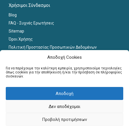
Χρήσιμοι Σύνδεσμοι
Blog
FAQ - Συχνές Ερωτήσεις
Sitemap
Όροι Χρήσης
Πολιτική Προστασίας Προσωπικών Δεδομένων
Εκπαιδευτικό Υλικό
Αποδοχή Cookies
Για εκπαιδευτικούς
Για να παρέχουμε την καλύτερη εμπειρία, χρησιμοποιούμε τεχνολογίες
όπως cookies για την αποθήκευση ή/και την πρόσβαση σε πληροφορίες
συσκευών.
Εγγραφή
Σύνδεση Μελών
Αποδοχή
Σεμινάρια
Γραφείο Διασύνδεσης
Δεν αποδέχομαι
Copyright © Πανελλήνιο Δίκτυο Καθηγητών, 2013-2026. All
Προβολή προτιμήσεων
Rights Reserved. Website by
webnest.gr