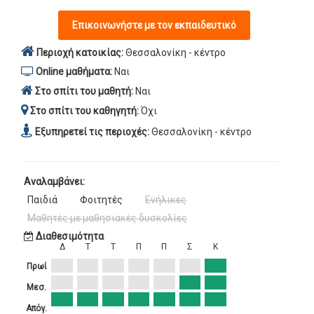
Επικοινωνήστε με τον εκπαιδευτικό
Περιοχή κατοικίας:
Θεσσαλονίκη - κέντρο
Online μαθήματα:
Ναι
Στο σπίτι του μαθητή:
Ναι
Στο σπίτι του καθηγητή:
Όχι
Εξυπηρετεί τις περιοχές:
Θεσσαλονίκη - κέντρο
Αναλαμβάνει:
Παιδιά
Φοιτητές
Ενήλικες
Μαθητές με μαθησιακές δυσκολίες
Διαθεσιμότητα
Δ
Τ
Τ
Π
Π
Σ
Κ
Πρωί
Μεσ.
Απόγ.