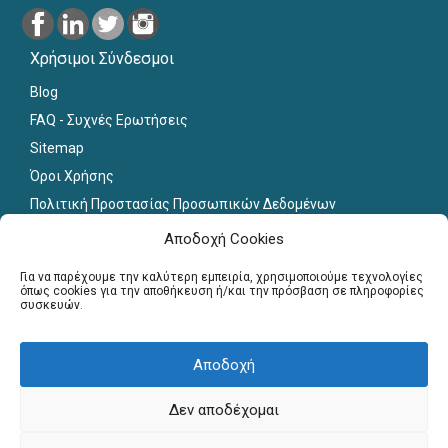
Χρήσιμοι Σύνδεσμοι
Blog
FAQ - Συχνές Ερωτήσεις
Sitemap
Όροι Χρήσης
Πολιτική Προστασίας Προσωπικών Δεδομένων
Εκπαιδευτικό Υλικό
Αποδοχή Cookies
Για εκπαιδευτικούς
Για να παρέχουμε την καλύτερη εμπειρία, χρησιμοποιούμε τεχνολογίες
όπως cookies για την αποθήκευση ή/και την πρόσβαση σε πληροφορίες
συσκευών.
Εγγραφή
Σύνδεση Μελών
Σεμινάρια
Αποδοχή
Γραφείο Διασύνδεσης
Δεν αποδέχομαι