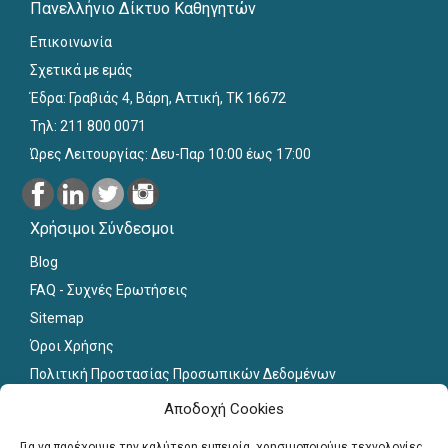
Πανελλήνιο Δίκτυο Καθηγητών
Επικοινωνία
Σχετικά με εμάς
Έδρα: Γραβιάς 4, Βάρη, Αττική, ΤΚ 16672
Τηλ: 211 800 0071
Ώρες Λειτουργίας: Δευ-Παρ 10:00 έως 17:00
Χρήσιμοι Σύνδεσμοι
Blog
FAQ - Συχνές Ερωτήσεις
Sitemap
Όροι Χρήσης
Πολιτική Προστασίας Προσωπικών Δεδομένων
Εκπαιδευτικό Υλικό
Αποδοχή Cookies
Για εκπαιδευτικούς
Για να παρέχουμε την καλύτερη εμπειρία, χρησιμοποιούμε τεχνολογίες