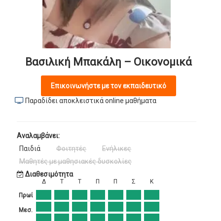
Βασιλική Μπακάλη – Οικονομικά
Επικοινωνήστε με τον εκπαιδευτικό
Παραδίδει αποκλειστικά online μαθήματα
Αναλαμβάνει:
Παιδιά
Φοιτητές
Ενήλικες
Μαθητές με μαθησιακές δυσκολίες
Διαθεσιμότητα
Δ
Τ
Τ
Π
Π
Σ
Κ
Πρωί
Μεσ.