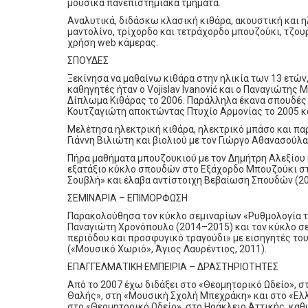
μουσικά πανεπιστημιακά τμήματα.
Αναλυτικά, διδάσκω κλασική κιθάρα, ακουστική και η
μαντολίνο, τρίχορδο και τετράχορδο μπουζούκι, τζουρ
χρήση web κάμερας.
ΣΠΟΥΔΕΣ
Ξεκίνησα να μαθαίνω κιθάρα στην ηλικία των 13 ετών,
καθηγητές ήταν ο Vojislav Ivanović και ο Παναγιώτης
Δίπλωμα Κιθάρας το 2006. Παράλληλα έκανα σπουδέ
Κουτζαγιώτη αποκτώντας Πτυχίο Αρμονίας το 2005 κα
Μελέτησα ηλεκτρική κιθάρα, ηλεκτρικό μπάσο και πα
Γιάννη Βιλιώτη και βιολιού με τον Γιώργο Αθανασούλα
Πήρα μαθήματα μπουζουκιού με τον Δημήτρη Αλεξίου κ
εξατάξιο κύκλο σπουδών στο Εξάχορδο Μπουζούκι στ
Σουβλή» και έλαβα αντίστοιχη Βεβαίωση Σπουδών (20
ΣΕΜΙΝΑΡΙΑ – ΕΠΙΜΟΡΦΩΣΗ
Παρακολούθησα τον κύκλο σεμιναρίων «Ρυθμολογία το
Παναγιώτη Χρονόπουλο (2014–2015) και τον κύκλο σ
περιόδου και προσφυγικό τραγούδι» με εισηγητές τ
(«Μουσικό Χωριό», Άγιος Λαυρέντιος, 2011).
ΕΠΑΓΓΕΛΜΑΤΙΚΗ ΕΜΠΕΙΡΙΑ – ΔΡΑΣΤΗΡΙΟΤΗΤΕΣ
Από το 2007 έχω διδάξει­­ στο «Θεομητορικό Ωδείο»,
Θαλής», στη «Μουσική Σχολή Μπεχράκη» και στο «Ελ
στο «Θεομητορικό Ωδείο», στο Ηράκλειο Αττικής, καθ