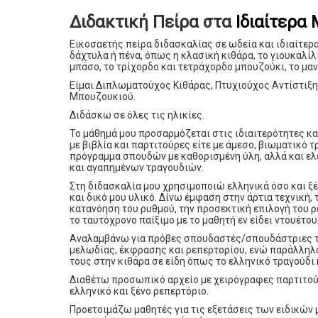
Διδακτική Πείρα στα
Ιδιαίτερα
Εικοσαετής πείρα διδασκαλίας σε ωδεία και ιδιαίτερ
δάχτυλα ή πένα, όπως η κλασική κιθάρα, το γιουκαλίλι
μπάσο, το τρίχορδο και τετράχορδο μπουζούκι, το μαν
Είμαι Διπλωματούχος Κιθάρας, Πτυχιούχος Αντίστιξ
Μπουζουκιού.
Διδάσκω σε όλες τις ηλικίες.
Το μάθημά μου προσαρμόζεται στις ιδιαιτερότητες και
με βιβλία και παρτιτούρες είτε με άμεσο, βιωματικό
πρόγραμμα σπουδών με καθορισμένη ύλη, αλλά και ε
και αγαπημένων τραγουδιών.
Στη διδασκαλία μου χρησιμοποιώ ελληνικά όσο και ξέ
και δικό μου υλικό. Δίνω έμφαση στην άρτια τεχνική,
κατανόηση του ρυθμού, την προσεκτική επιλογή του
το ταυτόχρονο παίξιμο με το μαθητή εν είδει ντουέτο
Αναλαμβάνω για πρόβες σπουδαστές/σπουδάστριες τ
μελωδίας, έκφρασης και ρεπερτορίου, ενώ παράλληλ
τους στην κιθάρα σε είδη όπως το ελληνικό τραγούδι 
Διαθέτω προσωπικό αρχείο με χειρόγραφες παρτιτού
ελληνικό και ξένο ρεπερτόριο.
Προετοιμάζω μαθητές για τις εξετάσεις των ειδικών