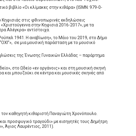
κό βιβλίο «Οι κλίμακες στην κιθάρα» (ISMN: 979-0-
μο Κηφισιάς στις φθινοπωρινές εκδηλώσεις
 «Χριστούγεννα στην Κηφισιά 2016-2017», με τα
τρα Αλέγκρα» αντίστοιχα.
ούπελ 1941. Η αναβίωση», το Μάιο του 2019, στο Δήμο
“ΟΧΙ”», σε μια μουσική παράσταση με το μουσικό
δηλώσεις της Ένωσης Γυναικών Ελλάδας – παράρτημα
είο», στο Ωδείο «εν οργάνοις» και στη μουσική σκηνή
ρα και μπουζούκι σε κέντρα και μουσικές σκηνές από
ή τον καθηγητή κιθαριστή Παναγιώτη Χρονόπουλο.
και προσφυγικό τραγούδι» με εισηγητές τους Δημήτρη
, Άγιος Λαυρέντιος, 2011).