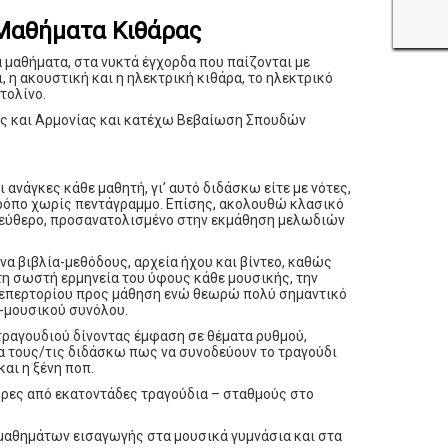
 Μαθήματα Κιθάρας
α μαθήματα, στα νυκτά έγχορδα που παίζονται με
, η ακουστική και η ηλεκτρική κιθάρα, το ηλεκτρικό
τολίνο.
ης και Αρμονίας και κατέχω Βεβαίωση Σπουδών
 ανάγκες κάθε μαθητή, γι’ αυτό διδάσκω είτε με νότες,
 τρόπο χωρίς πεντάγραμμο. Επίσης, ακολουθώ κλασικό
λεύθερο, προσανατολισμένο στην εκμάθηση μελωδιών
να βιβλία-μεθόδους, αρχεία ήχου και βίντεο, καθώς
 τη σωστή ερμηνεία του ύφους κάθε μουσικής, την
 ρεπερτορίου προς μάθηση ενώ θεωρώ πολύ σημαντικό
υ-μουσικού συνόλου.
ραγουδιού δίνοντας έμφαση σε θέματα ρυθμού,
α τους/τις διδάσκω πως να συνοδεύουν το τραγούδι
και η ξένη ποπ.
ρες από εκατοντάδες τραγούδια – σταθμούς στο
 μαθημάτων εισαγωγής στα μουσικά γυμνάσια και στα