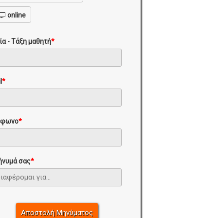
online
ία - Τάξη μαθητή
*
l
*
έφωνο
*
ήνυμά σας
*