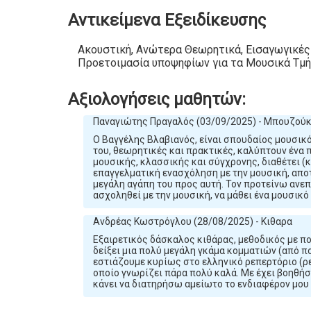
Αντικείμενα Εξειδίκευσης
Ακουστική, Ανώτερα Θεωρητικά, Εισαγωγικές
Προετοιμασία υποψηφίων για τα Μουσικά Τμ
Αξιολογήσεις μαθητών:
Παναγιώτης Πραγαλός (03/09/2025) - Μπουζούκ
Ο Βαγγέλης Βλαβιανός, είναι σπουδαίος μουσικ
του, θεωρητικές και πρακτικές, καλύπτουν ένα 
μουσικής, κλασσικής και σύγχρονης, διαθέτει (
επαγγελματική ενασχόληση με την μουσική, αποτ
μεγάλη αγάπη του προς αυτή. Τον προτείνω ανεπ
ασχοληθεί με την μουσική, να μάθει ένα μουσικό
Ανδρέας Κωστρόγλου (28/08/2025) - Κιθαρα
Εξαιρετικός δάσκαλος κιθάρας, μεθοδικός με π
δείξει μια πολύ μεγάλη γκάμα κομματιών (από π
εστιάζουμε κυρίως στο ελληνικό ρεπερτόριο (ρε
οποίο γνωρίζει πάρα πολύ καλά. Με έχει βοηθήσε
κάνει να διατηρήσω αμείωτο το ενδιαφέρον μου 