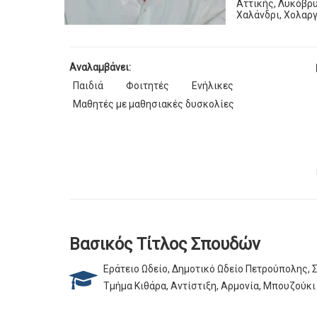
Αττικής, Λυκόβρυ
Χαλάνδρι, Χολαργ
Αναλαμβάνει:
Παιδιά
Φοιτητές
Ενήλικες
Μαθητές με μαθησιακές δυσκολίες
Βασικός Τίτλος Σπουδών
Εράτειο Ωδείο, Δημοτικό Ωδείο Πετρούπολης,
Τμήμα Κιθάρα, Αντίστιξη, Αρμονία, Μπουζούκι