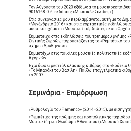
Τον Αύγουστο του 2020 εξέδωσα το μουσικοεκπαιδευτι
9016168-0-6, εκδόσεις «Μουσικές Σελίδες»).
Στις συνεργασίες μου περιλαμβάνεται αυτή με το Δή
«Μενάνδρεια 2016» και στις εορταστικές εκδηλώσεις
μουσικά σχήματα «Μουσικοί ταξιδιώτες» και «Ορχήσ
Συμμετείχα στις εκδηλώσεις του τριημέρου μνήμης «Ρ
Σιντικής Σερρών, παρουσιάζοντας τα «Ρεμπέτικα του 
σχήμα «Αραθηναίοι».
Συμμετέχω στις ποικίλες μουσικές πολιτιστικές εκ
Αχαρνών.
Έχω δώσει ρεσιτάλ κλασικής κιθάρας στο «Εράτειο Ωδ
«Το Μπαράκι του Βασίλη». Παίζω επαγγελματικά κιθά
το 2007.
Σεμινάρια - Επιμόρφωση
«Ρυθμολογία του Flamenco» (2014–2015), με εισηγητ
«Ρεμπέτικο της πρώιμης και προπολεμικής περιόδου 
Μυστακίδη και Θεοδώρα Αθανασίου («Μουσικό Χωριό»