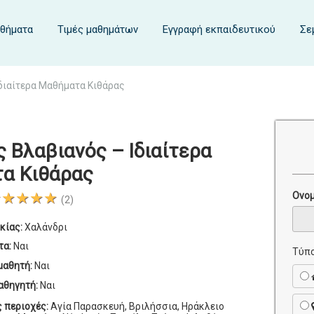
αθήματα
Τιμές μαθημάτων
Εγγραφή εκπαιδευτικού
Σε
Ιδιαίτερα Μαθήματα Κιθάρας
 Βλαβιανός – Ιδιαίτερα
α Κιθάρας
★★★★★
Ονο
(2)
κίας:
Χαλάνδρι
τα:
Ναι
Τύπο
μαθητή:
Ναι
αθηγητή:
Ναι
ς περιοχές:
Αγία Παρασκευή, Βριλήσσια, Ηράκλειο