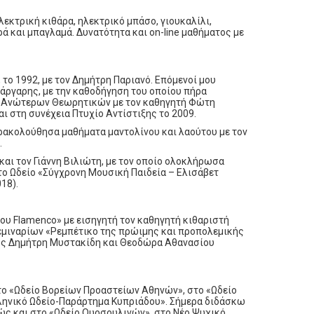
λεκτρική κιθάρα, ηλεκτρικό μπάσο, γιουκαλίλι,
ά και μπαγλαμά. Δυνατότητα και on-line μαθήματος με
 το 1992, με τον Δημήτρη Παριανό. Επόμενοί μου
 Μάργαρης, με την καθοδήγηση του οποίου πήρα
ς Ανώτερων Θεωρητικών με τον καθηγητή Φώτη
ι στη συνέχεια Πτυχίο Αντίστιξης το 2009.
ρακολούθησα μαθήματα μαντολίνου και λαούτου με τον
.
αι τον Γιάννη Βιλιώτη, με τον οποίο ολοκλήρωσα
ο Ωδείο «Σύγχρονη Μουσική Παιδεία – Ελισάβετ
18).
υ Flamenco» με εισηγητή τον καθηγητή κιθαριστή
εμιναρίων «Ρεμπέτικο της πρώιμης και προπολεμικής
ους Δημήτρη Μυστακίδη και Θεοδώρα Αθανασίου
 στο «Ωδείο Βορείων Προαστείων Αθηνών», στο «Ωδείο
ληνικό Ωδείο-Παράρτημα Κυπριάδου». Σήμερα διδάσκω
ώς και στο «Ωδείο Ουρσουλινών», στο Νέο Ψυχικό.