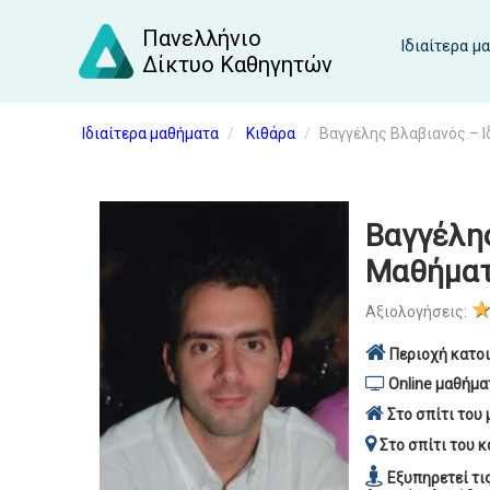
Πανελλήνιο
Ιδιαίτερα μ
Δίκτυο Καθηγητών
Ιδιαίτερα μαθήματα
Κιθάρα
Βαγγέλης Βλαβιανός – 
Βαγγέλης
Μαθήματ
Αξιολογήσεις:
Περιοχή κατοι
Online μαθήμα
Στο σπίτι του 
Στο σπίτι του κ
Εξυπηρετεί τι