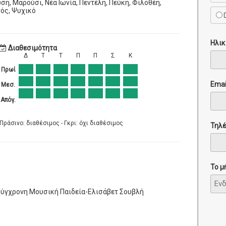
ση, Μαρούσι, Νέα Ιωνία, Πεντέλη, Πεύκη, Φιλοθέη,
ός, Ψυχικό
Ηλικ
Διαθεσιμότητα
Δ
Τ
Τ
Π
Π
Σ
Κ
Πρωί
Emai
Μεσ.
Απόγ.
Πράσινο: διαθέσιμος - Γκρι: όχι διαθέσιμος
Τηλ
Το μ
 Σύγχρονη Μουσική Παιδεία-Ελισάβετ Σουβλή