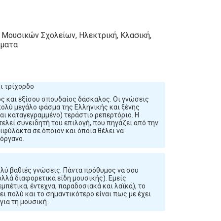
 Μουσικών Σχολείων, Ηλεκτρική, Κλασική,
ήματα
ι τρίχορδο
ός και εξίσου σπουδαίος δάσκαλος. Οι γνώσεις
πολύ μεγάλο φάσμα της Ελληνικής και ξένης
και καταγεγραμμένο) τεράστιο ρεπερτόριο. Η
ελεί συνειδητή του επιλογή, που πηγάζει από την
ιφύλακτα σε όποιον και όποια θέλει να
 όργανο.
ολύ βαθιές γνώσεις. Πάντα πρόθυμος να σου
ολλά διαφορετικά είδη μουσικής). Εμείς
μπέτικα, έντεχνα, παραδοσιακά και λαϊκά), το
ι πολύ και το σημαντικότερο είναι πως με έχει
για τη μουσική.