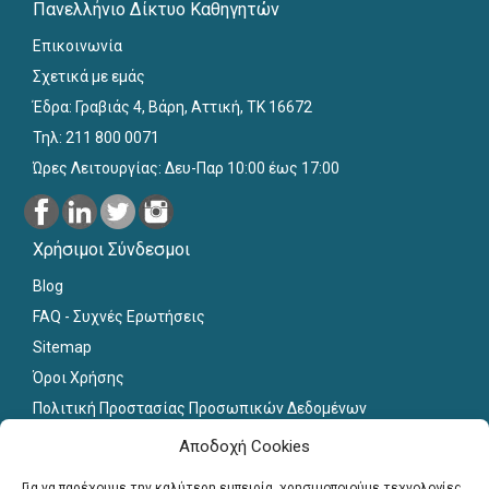
Πανελλήνιο Δίκτυο Καθηγητών
Επικοινωνία
Σχετικά με εμάς
Έδρα: Γραβιάς 4, Βάρη, Αττική, ΤΚ 16672
Τηλ: 211 800 0071
Ώρες Λειτουργίας: Δευ-Παρ 10:00 έως 17:00
Χρήσιμοι Σύνδεσμοι
Blog
FAQ - Συχνές Ερωτήσεις
Sitemap
Όροι Χρήσης
Πολιτική Προστασίας Προσωπικών Δεδομένων
Εκπαιδευτικό Υλικό
Αποδοχή Cookies
Για εκπαιδευτικούς
Για να παρέχουμε την καλύτερη εμπειρία, χρησιμοποιούμε τεχνολογίες