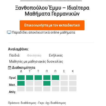
Ξανθοπούλου Έμμυ – Ιδιαίτερα
Μαθήματα Γερμανικών
Επικοινωνήστε με τον εκπαιδευτικό
Παραδίδει αποκλειστικά online μαθήματα
Αναλαμβάνει:
Παιδιά
Φοιτητές
Ενήλικες
Μαθητές με μαθησιακές δυσκολίες
Διαθεσιμότητα
Δ
Τ
Τ
Π
Π
Σ
Κ
Πρωί
Μεσ.
Απόγ.
Πράσινο: διαθέσιμος - Γκρι: όχι διαθέσιμος