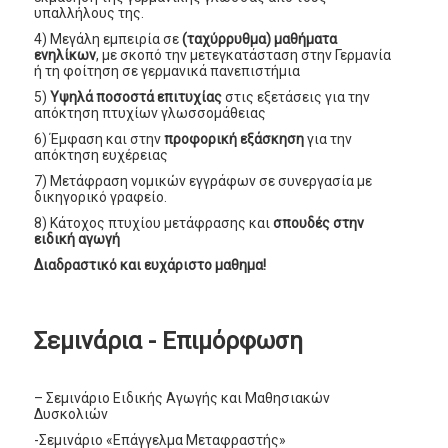
υπαλλήλους της.
4) Μεγάλη εμπειρία σε
(ταχύρρυθμα) μαθήματα
ενηλίκων
, με σκοπό την μετεγκατάσταση στην Γερμανία
ή τη φοίτηση σε γερμανικά πανεπιστήμια
5)
Υψηλά ποσοστά επιτυχίας
στις εξετάσεις για την
απόκτηση πτυχίων γλωσσομάθειας
6) Έμφαση και στην
προφορική εξάσκηση
για την
απόκτηση ευχέρειας
7) Μετάφραση νομικών εγγράφων σε συνεργασία με
δικηγορικό γραφείο.
8) Κάτοχος πτυχίου μετάφρασης και
σπουδές στην
ειδική αγωγή
Διαδραστικό και ευχάριστο μαθημα!
Σεμινάρια - Επιμόρφωση
– Σεμινάριο Ειδικής Αγωγής και Μαθησιακών
Δυσκολιών
-Σεμινάριο «Επάγγελμα Μεταφραστής»