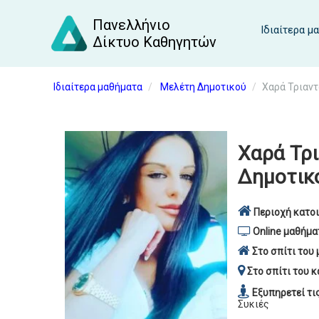
Πανελλήνιο
Ιδιαίτερα μ
Δίκτυο Καθηγητών
Ιδιαίτερα μαθήματα
Μελέτη Δημοτικού
Χαρά Τριαν
Χαρά Τρ
Δημοτικ
Περιοχή κατοι
Online μαθήμα
Στο σπίτι του 
Στο σπίτι του κ
Εξυπηρετεί τι
Συκιές