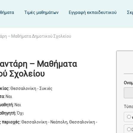
αθήματα
Τιμές μαθημάτων
Εγγραφή εκπαιδευτικού
Σε
τάρη – Μαθήματα Δημοτικού Σχολείου
ιαντάρη – Μαθήματα
ού Σχολείου
Ονο
κίας:
Θεσσαλονίκη - Συκιές
τα:
Ναι
μαθητή:
Ναι
Τύπο
αθηγητή:
Όχι
ς περιοχές:
Θεσσαλονίκη - Νεάπολη, Θεσσαλονίκη -