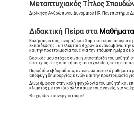
Μεταπτυχιακός Τίτλος Σπουδώ
Διοίκηση Ανθρώπινου Δυναμικού HR, Πανεπιστήμιο Δ
Διδακτική Πείρα στα
Μαθήματα 
Καλήσπερα σας, ονομάζομαι Χαρά και είμαι απόφοιτη
εκπαίδευσης.Τα τελευταία 8 χρόνια αναλαμβάνω την 
και την προετοιμασία τους για την επόμενη ημέρα σε 
Βασικός μου στόχος είναι η υποστήριξη του μαθητή σ
επιτυχώς στις απαιτήσεις του σχολείου, και η σταδι
Παραδίδω εβδομαδιαία, ανακεφαλαιωτικά μαθήματα μ
αποφυγή δημιουργίας κενών και την προετοιμασία γι
Δίνω έμφαση στην καλή ψυχολογία του μαθητή και ε
κλίματος με τον ίδιο αλλά και με τους γονείς, για να
Θα χαρώ να συνεργαστούμε!