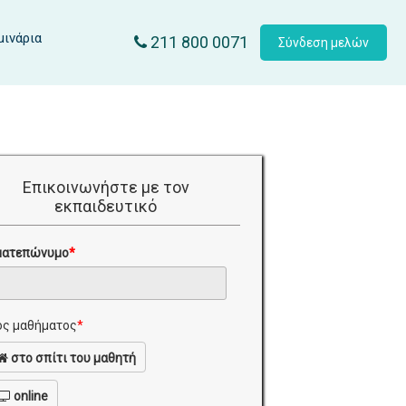
μινάρια
211 800 0071
Σύνδεση μελών
Επικοινωνήστε με τον
εκπαιδευτικό
ματεπώνυμο
*
ς μαθήματος
*
στο σπίτι του μαθητή
online