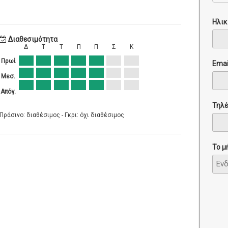
Ηλικ
Διαθεσιμότητα
Δ
Τ
Τ
Π
Π
Σ
Κ
Πρωί
Emai
Μεσ.
Απόγ.
Τηλ
Πράσινο: διαθέσιμος - Γκρι: όχι διαθέσιμος
Το μ