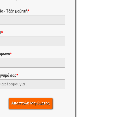
ία - Τάξη μαθητή
*
l
*
έφωνο
*
ήνυμά σας
*