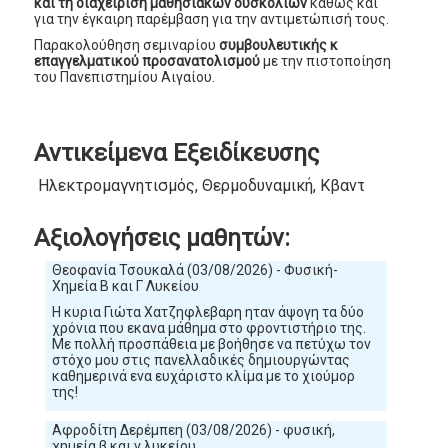
και τη διαχείριση μαθησιακών δυσκολιών
καθώς και
για την έγκαιρη παρέμβαση για την αντιμετώπισή τους.
Παρακολούθηση σεμιναρίου
συμβουλευτικής κ
επαγγελματικού προσανατολισμού
με την πιστοποίηση
του Πανεπιστημίου Αιγαίου.
Αντικείμενα Εξειδίκευσης
Ηλεκτρομαγνητισμός, Θερμοδυναμική, Κβαντομηχανική, 
Αξιολογήσεις μαθητών:
Θεοφανία Τσουκαλά (03/08/2026) - Φυσική-
Χημεία Β και Γ Λυκείου
Η κυρια Γιώτα Χατζηφλεβαρη ηταν άψογη τα δύο
χρόνια που εκανα μάθημα στο φροντιστήριο της.
Με πολλή προσπάθεια με βοήθησε να πετύχω τον
στόχο μου στις πανελλαδικές δημιουργώντας
καθημερινά ενα ευχάριστο κλίμα με το χιούμορ
της!
Αφροδίτη Δερέμπεη (03/08/2026) - φυσική,
χημεία β και γ λυκείου