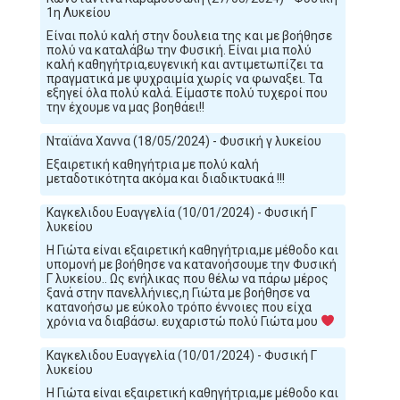
1η Λυκείου
Είναι πολύ καλή στην δουλεια της και με βοήθησε
πολύ να καταλάβω την Φυσική. Είναι μια πολύ
καλή καθηγήτρια,ευγενική και αντιμετωπίζει τα
πραγματικά με ψυχραιμία χωρίς να φωναξει. Τα
εξηγεί όλα πολύ καλά. Είμαστε πολύ τυχεροί που
την έχουμε να μας βοηθάει!!
Νταϊάνα Χαννα (18/05/2024) - Φυσική γ λυκείου
Εξαιρετική καθηγήτρια με πολύ καλή
μεταδοτικότητα ακόμα και διαδικτυακά !!!
Καγκελιδου Ευαγγελία (10/01/2024) - Φυσική Γ
λυκείου
Η Γιώτα είναι εξαιρετική καθηγήτρια,με μέθοδο και
υπομονή με βοήθησε να κατανοήσουμε την Φυσική
Γ λυκείου.. Ως ενήλικας που θέλω να πάρω μέρος
ξανά στην πανελλήνιες,η Γιώτα με βοήθησε να
κατανοήσω με εύκολο τρόπο έννοιες που είχα
χρόνια να διαβάσω. ευχαριστώ πολύ Γιώτα μου
Καγκελιδου Ευαγγελία (10/01/2024) - Φυσική Γ
λυκείου
Η Γιώτα είναι εξαιρετική καθηγήτρια,με μέθοδο και