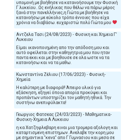
υπομονή με βοήθησε να κατανοήσουμε την Φυσική
Γ λυκείου.. Ως ενήλικας που θέλω να πάρω μέρος
ξανά στην πανελλήνιες,η Γιώτα με βοήθησε να
κατανοήσω με εύκολο τρόπο έννοιες που είχα
χρόνια να διαβάσω. ευχαριστώ πολύ Γιώτα μου
Αντζελα Τασι (24/08/2023) - Φυσικη και Χημεια Γ’
Λυκειου
Είμαι ικανοποιημένη απο την απόδοση μου και
αυτό οφείλεται στην καθηγητρια μου που ηταν
παντα εκει και με βοηθουσε σε ολα ωστε να τα
κατανοήσω και να τα μαθω.
Κωνσταντίνα Ζέλιου (17/06/2023) - Φυσική-
Χημεία
Η καλύτερη με διαφορά!! Άπειρο υλικό για
εξάσκηση, εξηγεί όποια απορία προκύψει και
προπάντων υποστηρίζει τον μαθητή ηθικά. Την
συστήνω ανεπιφύλακτα!
Γεωργιος Φατσεας (24/03/2023) - Μαθηματικα-
Φυσικη-Χημεια Α Λυκειου
η κα Χατζηφλεβαρη ειναι μια τρομερα αξολογη και
καταρτισμενη επιστημων. Ανελαβε την κορη μου
με σημαντικα "κενα" απο Γ Γυμνασιου και μεσα σε