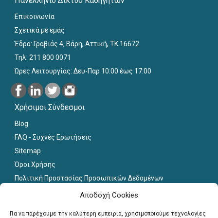
Πανελλήνιο Δίκτυο Καθηγητών
Επικοινωνία
Σχετικά με εμάς
Έδρα: Γραβιάς 4, Βάρη, Αττική, ΤΚ 16672
Τηλ: 211 800 0071
Ώρες Λειτουργίας: Δευ-Παρ 10:00 έως 17:00
Χρήσιμοι Σύνδεσμοι
Blog
FAQ - Συχνές Ερωτήσεις
Sitemap
Όροι Χρήσης
Πολιτική Προστασίας Προσωπικών Δεδομένων
Εκπαιδευτικό Υλικό
Αποδοχή Cookies
Για εκπαιδευτικούς
Για να παρέχουμε την καλύτερη εμπειρία, χρησιμοποιούμε τεχνολογίες