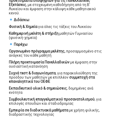
προετοιμασία υποψηφίων για τις Πανελλαδικές
Εξετάσεις
, με στοχευμένη καθοδήγηση από τη Β’
Λυκείου και έμφαση στην κάλυψη κάθε μαθησιακού
κενού.
Διδάσκω
:
Φυσική & Χημεία
για όλες τις τάξεις του Λυκείου
Καθημερινή μελέτη & στήριξη
μαθητών Γυμνασίου
(φυσική-χημεία)
Παρέχω
:
Οργανωμένο πρόγραμμα μελέτης,
προσαρμοσμένο στις
ανάγκες του κάθε μαθητή
Πλήρη προετοιμασία Πανελλαδικών
με έμφαση στην
ουσιαστική κατανόηση
Συχνά τεστ & διαγωνίσματα
, για παρακολούθηση της
προόδου των μαθητών με επιπλέον
συμμετοχή στα
επαναληπτικά του ΟΕΦΕ
Εκπαιδευτικό υλικό & σημειώσεις
, δομημένες ανά
ενότητα
Συμβουλευτική επαγγελματικού προσανατολισμού
, για
επιλογές σπουδών και σταδιοδρομίας
Εμπειρία σε διαδικτυακά μαθήματα
με χρήση φιλικής,
διαδραστικής τεχνολογίας