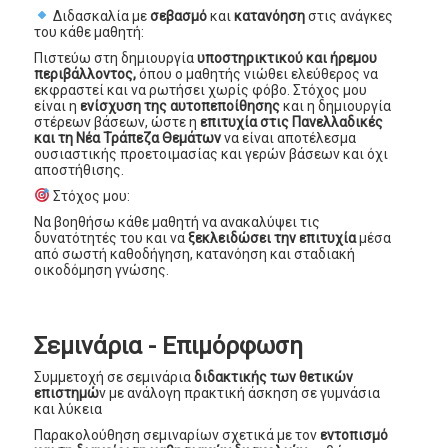
Διδασκαλία με
σεβασμό
και
κατανόηση
στις ανάγκες
του κάθε μαθητή:
Πιστεύω στη δημιουργία
υποστηρικτικού και ήρεμου
περιβάλλοντος,
όπου ο μαθητής νιώθει ελεύθερος να
εκφραστεί και να ρωτήσει χωρίς φόβο. Στόχος μου
είναι η
ενίσχυση της αυτοπεποίθησης
και η δημιουργία
στέρεων βάσεων, ώστε η
επιτυχία στις Πανελλαδικές
και τη Νέα Τράπεζα Θεμάτων
να είναι αποτέλεσμα
ουσιαστικής προετοιμασίας και γερών βάσεων και όχι
αποστήθισης.
Στόχος μου:
Να βοηθήσω κάθε μαθητή να ανακαλύψει τις
δυνατότητές του και να
ξεκλειδώσει την επιτυχία
μέσα
από σωστή καθοδήγηση, κατανόηση και σταδιακή
οικοδόμηση γνώσης.
Σεμινάρια - Επιμόρφωση
Συμμετοχή σε σεμινάρια
διδακτικής των θετικών
επιστημώ
ν με ανάλογη πρακτική άσκηση σε γυμνάσια
και λύκεια
Παρακολούθηση σεμιναρίων σχετικά με τον
εντοπισμό