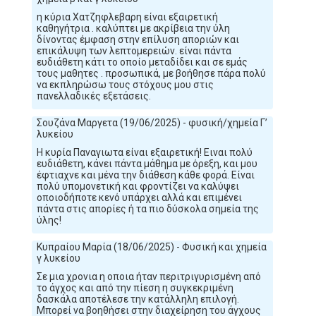
η κύρια Χατζηφλεβαρη είναι εξαιρετική
καθηγήτρια . καλύπτει με ακρίβεια την ύλη
δίνοντας έμφαση στην επίλυση αποριών και
επικάλυψη των λεπτομερειών. είναι πάντα
ευδιάθετη κάτι το οποίο μεταδίδει και σε εμάς
τους μαθητες . προσωπικά, με βοήθησε πάρα πολύ
να εκπληρώσω τους στόχους μου στις
πανελλαδικές εξετάσεις.
Σουζάνα Μαργετα (19/06/2025) - φυσική/χημεία Γ’
λυκείου
Η κυρία Παναγιωτα είναι εξαιρετική! Ειναι πολύ
ευδιάθετη, κάνει πάντα μάθημα με όρεξη, και μου
έφτιαχνε και μένα την διάθεση κάθε φορά. Είναι
πολύ υπομονετική και φροντίζει να καλύψει
οποιοδήποτε κενό υπάρχει αλλά και επιμένει
πάντα στις απορίες ή τα πιο δύσκολα σημεία της
ύλης!
Κυπραίου Μαρία (18/06/2025) - Φυσική και χημεία
γ λυκείου
Σε μια χρονια η οποια ήταν περιτριγυρισμένη από
το άγχος και από την πίεση η συγκεκριμένη
δασκάλα αποτέλεσε την κατάλληλη επιλογή.
Μπορεί να βοηθήσει στην διαχείρηση του άγχους