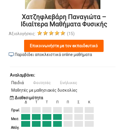
Χατζηφλεβάρη Παναγιώτα –
Ιδιαίτερα Μαθήματα Φυσικής
★★★★★
Αξιολογήσεις:
(15)
Επικοινωνήστε με τον εκπαιδευτικό
Παραδίδει αποκλειστικά online μαθήματα
Αναλαμβάνει:
Παιδιά
Φοιτητές
Ενήλικες
Μαθητές με μαθησιακές δυσκολίες
Διαθεσιμότητα
Δ
Τ
Τ
Π
Π
Σ
Κ
Πρωί
Μεσ.
Απόγ.