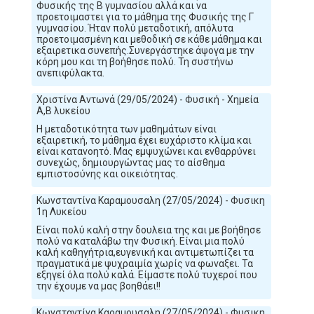
Φυσικής της Β γυμνασίου αλλά και να
προετοιμαστει για το μάθημα της Φυσικής της Γ
γυμνασίου. Ήταν πολύ μεταδοτική, απόλυτα
προετοιμασμένη και μεθοδική σε κάθε μάθημα και
εξαιρετικα συνεπής.Συνεργάστηκε άψογα με την
κόρη μου και τη βοήθησε πολύ. Τη συστήνω
ανεπιφύλακτα.
Χριστίνα Αντωνά (29/05/2024) - Φυσική - Χημεία
Α,Β λυκείου
Η μεταδοτικότητα των μαθημάτων είναι
εξαιρετική, το μάθημα έχει ευχάριστο κλίμα και
είναι κατανοητό. Μας εμψυχώνει και ενθαρρύνει
συνεχώς, δημιουργώντας μας το αίσθημα
εμπιστοσύνης και οικειότητας.
Κωνσταντίνα Καραμουσαλη (27/05/2024) - Φυσικη
1η Λυκείου
Είναι πολύ καλή στην δουλεια της και με βοήθησε
πολύ να καταλάβω την Φυσική. Είναι μια πολύ
καλή καθηγήτρια,ευγενική και αντιμετωπίζει τα
πραγματικά με ψυχραιμία χωρίς να φωναξει. Τα
εξηγεί όλα πολύ καλά. Είμαστε πολύ τυχεροί που
την έχουμε να μας βοηθάει!!
Κωνσταντίνα Καραμουσαλη (27/05/2024) - Φυσικη