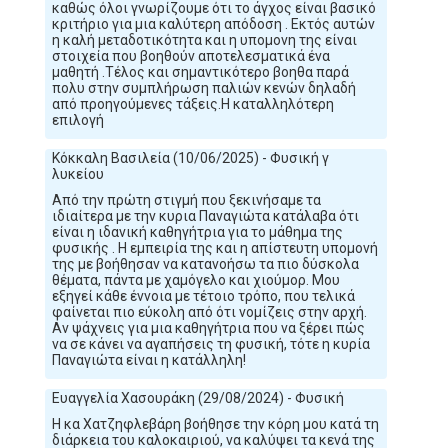
καθώς όλοι γνωρίζουμε ότι το άγχος είναι βασικό
κριτήριο για μια καλύτερη απόδοση . Εκτός αυτών
η καλή μεταδοτικότητα και η υπομονη της είναι
στοιχεία που βοηθούν αποτελεσματικά ένα
μαθητή .Τέλος και σημαντικότερο βοηθα παρά
πολυ στην συμπλήρωση παλιών κενών δηλαδή
από προηγούμενες τάξεις.Η καταλληλότερη
επιλογή
Κόκκαλη Βασιλεία (10/06/2025) - Φυσική γ
λυκείου
Από την πρώτη στιγμή που ξεκινήσαμε τα
ιδιαίτερα με την κυρια Παναγιώτα κατάλαβα ότι
είναι η ιδανική καθηγήτρια για το μάθημα της
φυσικής . Η εμπειρία της και η απίστευτη υπομονή
της με βοήθησαν να κατανοήσω τα πιο δύσκολα
θέματα, πάντα με χαμόγελο και χιούμορ. Μου
εξηγεί κάθε έννοια με τέτοιο τρόπο, που τελικά
φαίνεται πιο εύκολη από ότι νομίζεις στην αρχή.
Αν ψάχνεις για μια καθηγήτρια που να ξέρει πώς
να σε κάνει να αγαπήσεις τη φυσική, τότε η κυρία
Παναγιώτα είναι η κατάλληλη!
Ευαγγελία Χασουράκη (29/08/2024) - Φυσική
Η κα Χατζηφλεβάρη βοήθησε την κόρη μου κατά τη
διάρκεια του καλοκαιριού, να καλύψει τα κενά της